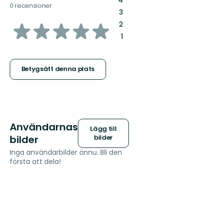
0 recensioner
:
3
av
:
2
:
1
5
stjärnor
Betygsätt denna plats
Användarnas
Lägg till
bilder
bilder
Inga användarbilder ännu. Bli den
första att dela!