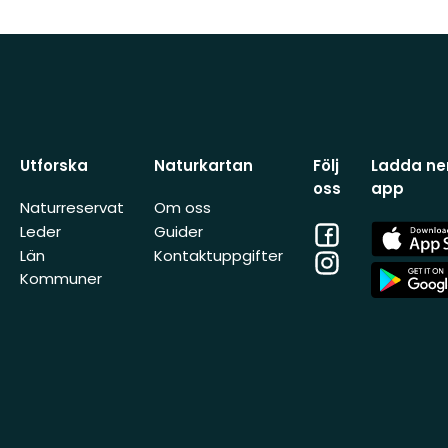
Utforska
Naturkartan
Följ
Ladda ner
oss
app
Naturreservat
Om oss
Facebook
App
Leder
Guider
Store
Län
Kontaktuppgifter
Instagram
App
Kommuner
Store