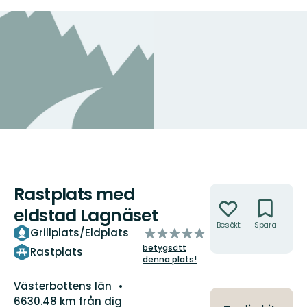
Rastplats med
Åtgärder
eldstad Lagnäset
Besökt
Spara
Hitt
av
Grillplats/Eldplats
hit
5
betygsätt
Rastplats
stjärnor
denna plats!
Län:
Västerbottens län
6630.48 km från dig