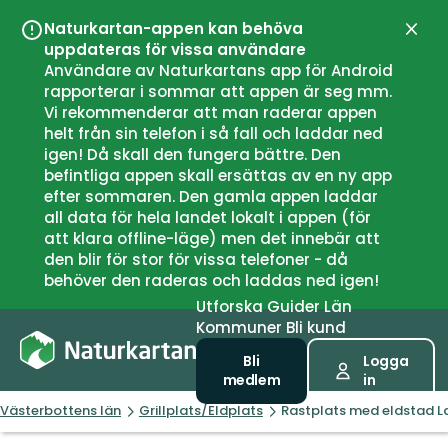
Naturkartan-appen kan behöva
Stän
uppdateras för vissa användare
Användare av Naturkartans app för Android
rapporterar i sommar att appen är seg mm.
Vi rekommenderar att man raderar appen
helt från sin telefon i så fall och laddar ned
igen! Då skall den fungera bättre. Den
befintliga appen skall ersättas av en ny app
efter sommaren. Den gamla appen laddar
all data för hela landet lokalt i appen (för
att klara offline-läge) men det innebär att
den blir för stor för vissa telefoner - då
behöver den raderas och laddas ned igen!
Utforska
Guider
Län
Kommuner
Bli kund
Bli
Logga
medlem
in
Västerbottens län
Grillplats/Eldplats
Rastplats med eldstad L