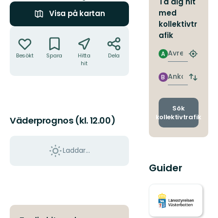
Ta dig hit
med
Visa på kartan
kollektivtr
Åtgärder
afik
Avresa
A
Besökt
Spara
Hitta
Dela
Hitta
hit
närmas
hållpla
Ankomst
B
Byt
avgång
och
ankomst
Sök
kollektivtrafik
Väderprognos (kl. 12.00)
Laddar...
Guider