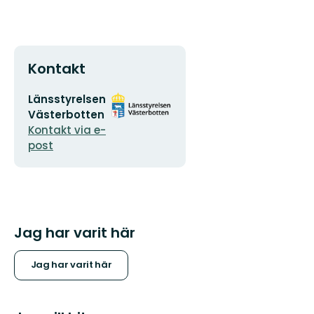
Kontakt
E-
Organisationens
Länsstyrelsen
postadress
logotyp
Västerbotten
Kontakt via e-
post
Jag har varit här
Jag har varit här