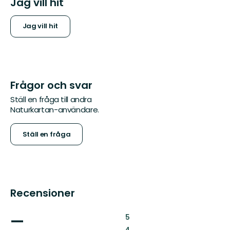
Jag vill hit
Jag vill hit
Frågor och svar
Ställ en fråga till andra
Naturkartan-användare.
Ställ en fråga
Recensioner
—
:
5
:
4