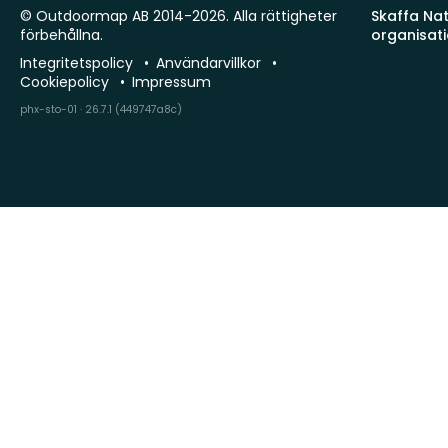
© Outdoormap AB 2014-2026. Alla rättigheter
Skaffa Natu
förbehållna.
organisat
Integritetspolicy
Användarvillkor
Cookiepolicy
Impressum
phx-sto-01 · 26.7.1 (449747a8c)