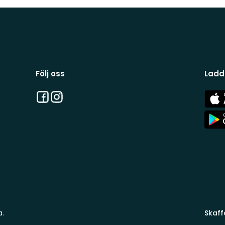
Följ oss
Ladd
Facebook
Instagram
App
Stor
App
Stor
a.
Skaff