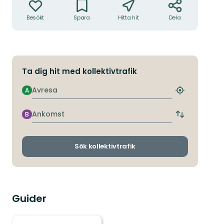
Besökt
Spara
Hitta hit
Dela
Ta dig hit med kollektivtrafik
Avresa
A
Hitta
närmaste
hållplats
Ankomst
B
Byt
avgångs-
och
ankomsthållp
Sök kollektivtrafik
Guider