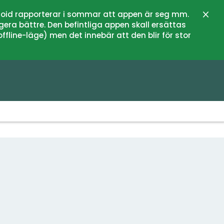
oid rapporterar i sommar att appen är seg mm.
Stän
gera bättre. Den befintliga appen skall ersättas
fline-läge) men det innebär att den blir för stor