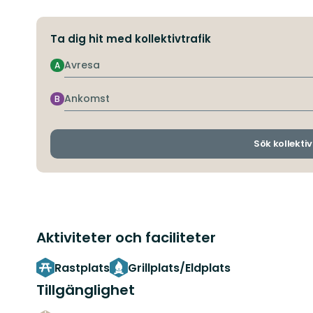
Ta dig hit med kollektivtrafik
Avresa
A
Ankomst
B
Sök kollektiv
Aktiviteter och faciliteter
Rastplats
Grillplats/Eldplats
Tillgänglighet