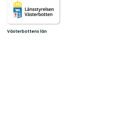
Västerbottens län
Välkommen
ut
i
naturen