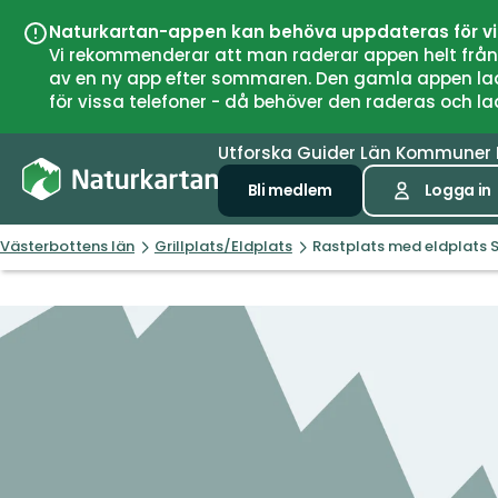
Naturkartan-appen kan behöva uppdateras för v
Vi rekommenderar att man raderar appen helt från si
av en ny app efter sommaren. Den gamla appen laddar
för vissa telefoner - då behöver den raderas och l
Utforska
Guider
Län
Kommuner
Bli medlem
Logga in
Västerbottens län
Grillplats/Eldplats
Rastplats med eldplats