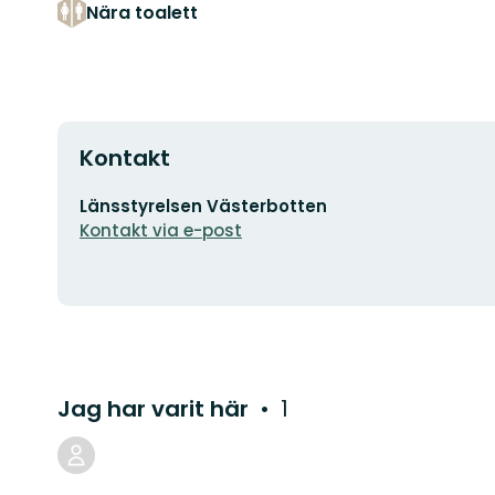
Nära toalett
Kontakt
E-
Länsstyrelsen Västerbotten
postadress
Kontakt via e-post
Jag har varit här
1