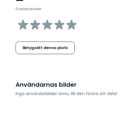
—
0 recensioner
av
5
stjärnor
Betygsätt denna plats
Användarnas bilder
Inga användarbilder ännu. Bli den första att dela!