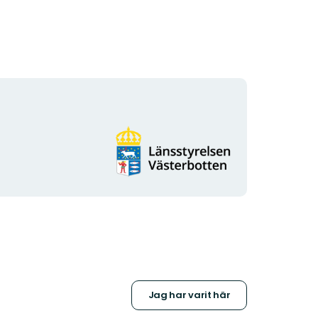
Organisationens
logotyp
Jag har varit här