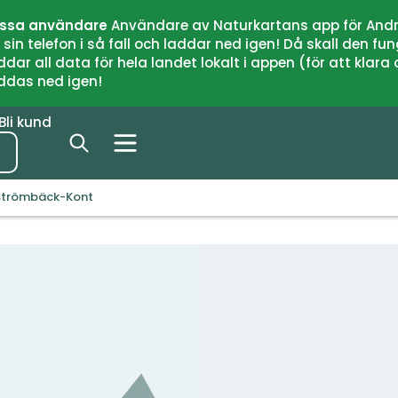
issa användare
Användare av Naturkartans app för Andr
n telefon i så fall och laddar ned igen! Då skall den fun
 all data för hela landet lokalt i appen (för att klara of
addas ned igen!
Bli kund
 Strömbäck-Kont