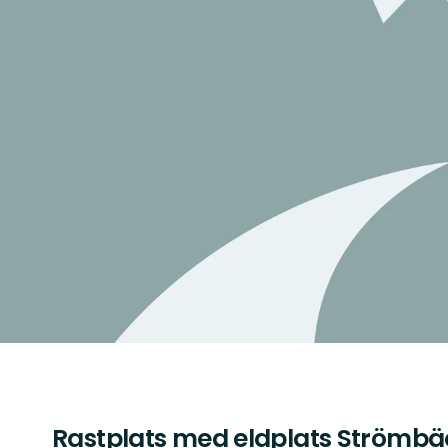
Rastplats med eldplats Strömb