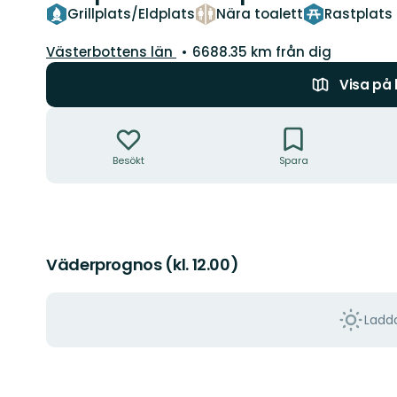
Grillplats/Eldplats
Nära toalett
Rastplats
Län:
Västerbottens län
6688.35 km från dig
Visa på
Åtgärder
Besökt
Spara
Väderprognos (kl. 12.00)
Ladda