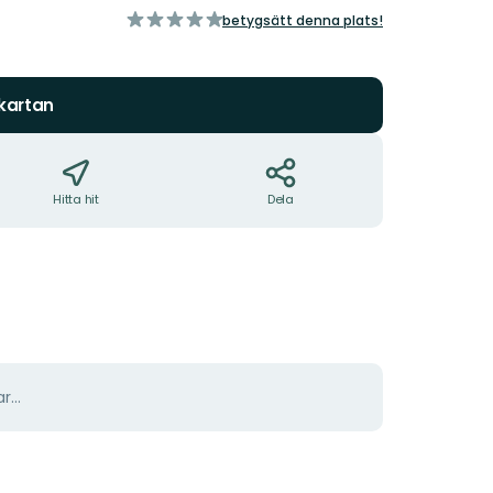
av
betygsätt denna plats!
5
stjärnor
 kartan
Hitta hit
Dela
r...