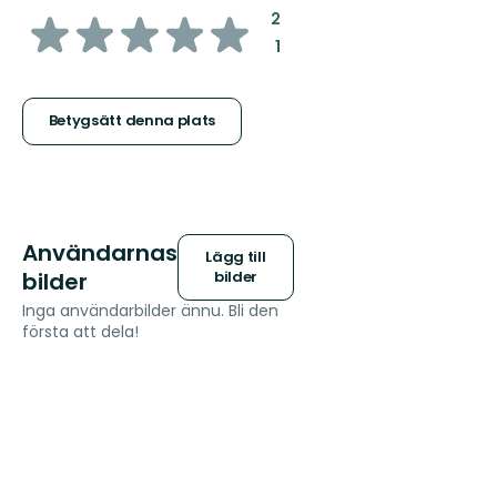
av
:
2
:
1
5
stjärnor
Betygsätt denna plats
Användarnas
Lägg till
bilder
bilder
Inga användarbilder ännu. Bli den
första att dela!