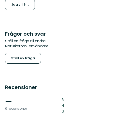
Jag vill hit
Frågor och svar
Ställ en fråga till andra
Naturkartan-användare.
Ställ en fråga
Recensioner
—
:
5
:
4
0 recensioner
:
3