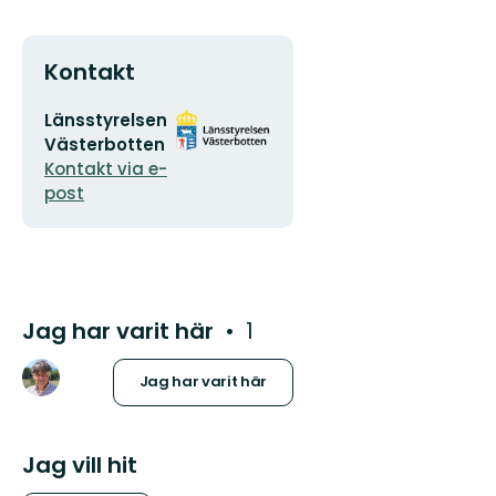
Kontakt
E-
Organisationens
Länsstyrelsen
postadress
logotyp
Västerbotten
Kontakt via e-
post
Jag har varit här
1
Jag har varit här
Jag vill hit