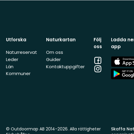
Utforska
Naturkartan
Följ
Ladda ner
oss
app
Naturreservat
Om oss
Facebook
App
Leder
Guider
Store
Län
Kontaktuppgifter
Instagram
App
Kommuner
Store
© Outdoormap AB 2014-2026. Alla rättigheter
Skaffa Natu