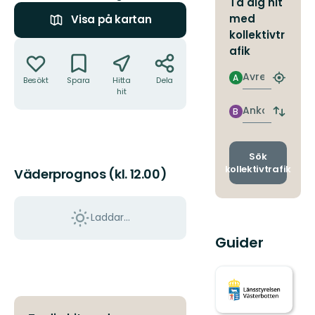
Ta dig hit
med
Visa på kartan
kollektivtr
Åtgärder
afik
Avresa
A
Besökt
Spara
Hitta
Dela
Hitta
hit
närmas
hållpla
Ankomst
B
Byt
avgång
och
ankomst
Sök
kollektivtrafik
Väderprognos (kl. 12.00)
Laddar...
Guider