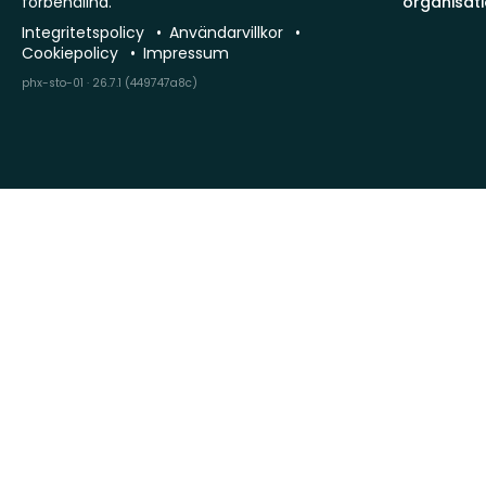
förbehållna.
organisat
Integritetspolicy
Användarvillkor
Cookiepolicy
Impressum
phx-sto-01 · 26.7.1 (449747a8c)