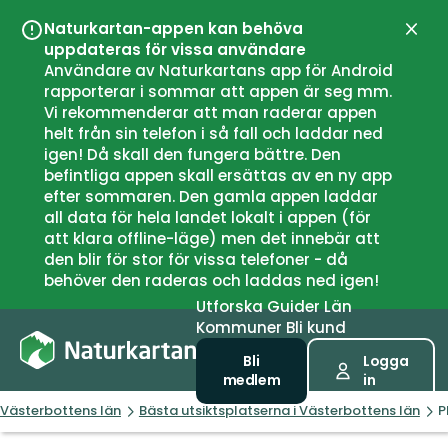
Naturkartan-appen kan behöva
Stän
uppdateras för vissa användare
Användare av Naturkartans app för Android
rapporterar i sommar att appen är seg mm.
Vi rekommenderar att man raderar appen
helt från sin telefon i så fall och laddar ned
igen! Då skall den fungera bättre. Den
befintliga appen skall ersättas av en ny app
efter sommaren. Den gamla appen laddar
all data för hela landet lokalt i appen (för
att klara offline-läge) men det innebär att
den blir för stor för vissa telefoner - då
behöver den raderas och laddas ned igen!
Utforska
Guider
Län
Kommuner
Bli kund
Bli
Logga
medlem
in
Västerbottens län
Bästa utsiktsplatserna i Västerbottens län
P