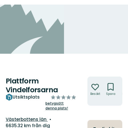
Plattform
Åtgärder
Vindelforsarna
Besökt
Spara
Hitt
av
Utsiktsplats
hit
5
betygsätt
denna plats!
stjärnor
Län:
Västerbottens län
6635.32 km från dig