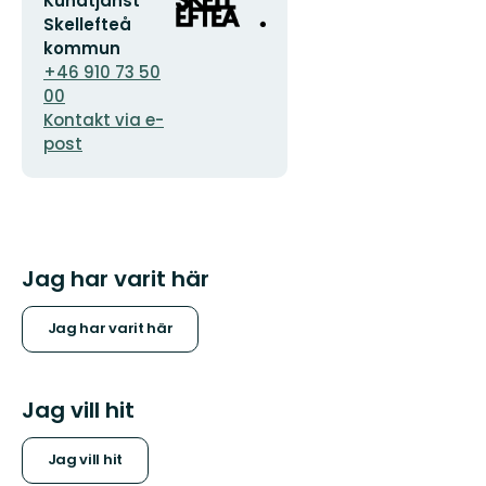
Kundtjänst
postadress
logotyp
Skellefteå
kommun
+46 910 73 50
00
Kontakt via e-
post
Jag har varit här
Jag har varit här
Jag vill hit
Jag vill hit