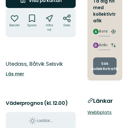
Visa på kartan
Ta dig hit
med
Åtgärder
kollektivtr
afik
Besökt
Spara
Hitta
Dela
hit
Avresa
A
Hitta
närmas
hållpla
Ankomst
B
Byt
avgång
och
Beskrivning
ankomst
Utedass, Båtvik Selsvik
Sök
kollektivtrafik
Läs mer
Länkar
Väderprognos (kl. 12.00)
Webbplats
Laddar...