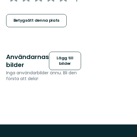
5
stjärnor
Betygsätt denna plats
Användarnas
Lägg till
bilder
bilder
Inga användarbilder ännu. Bli den
första att dela!