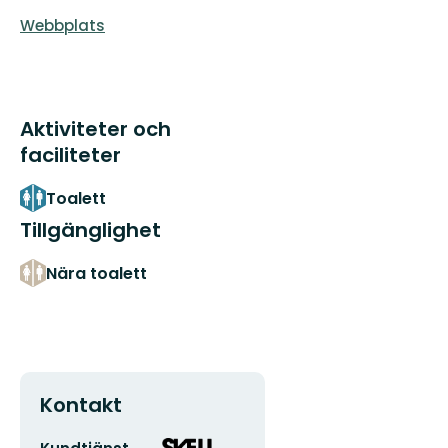
Webbplats
Aktiviteter och
faciliteter
Toalett
Tillgänglighet
Nära toalett
Kontakt
E-
Organisationens