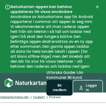
Naturkartan-appen kan behöva
Stän
uppdateras för vissa användare
Användare av Naturkartans app för Android
rapporterar i sommar att appen är seg mm.
Vi rekommenderar att man raderar appen
helt från sin telefon i så fall och laddar ned
igen! Då skall den fungera bättre. Den
befintliga appen skall ersättas av en ny app
efter sommaren. Den gamla appen laddar
all data för hela landet lokalt i appen (för
att klara offline-läge) men det innebär att
den blir för stor för vissa telefoner - då
behöver den raderas och laddas ned igen!
Utforska
Guider
Län
Kommuner
Bli kund
Bli
Logga
medlem
in
Västerbottens län
Toalett
Platsen