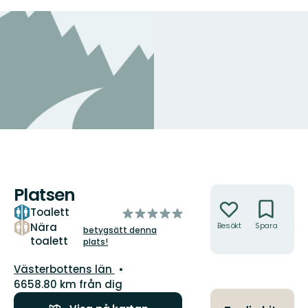
Platsen
Åtgärder
Toalett
av
5
Nära
Besökt
Spara
Hitt
betygsätt denna
hit
toalett
stjärnor
plats!
Län:
Västerbottens län
6658.80 km från dig