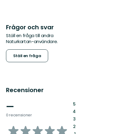
Frågor och svar
Ställ en fråga till andra
Naturkartan-användare.
Ställ en fråga
Recensioner
—
:
5
:
4
0 recensioner
:
3
av
:
2
:
1