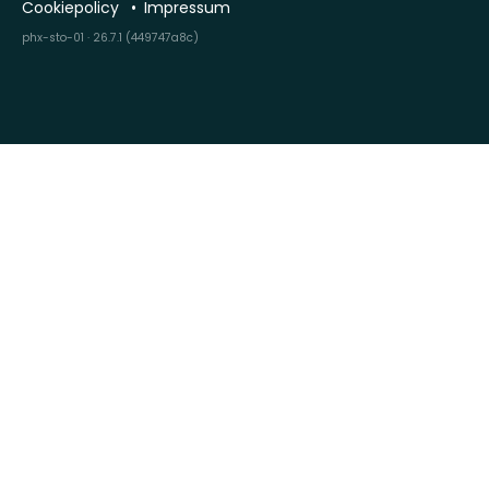
Cookiepolicy
Impressum
phx-sto-01 · 26.7.1 (449747a8c)