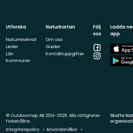
Utforska
Naturkartan
Följ
Ladda ner
oss
app
Naturreservat
Om oss
Facebook
App
Leder
Guider
Store
Län
Kontaktuppgifter
Instagram
App
Kommuner
Store
© Outdoormap AB 2014-2026. Alla rättigheter
Skaffa Natu
förbehållna.
organisat
Integritetspolicy
Användarvillkor