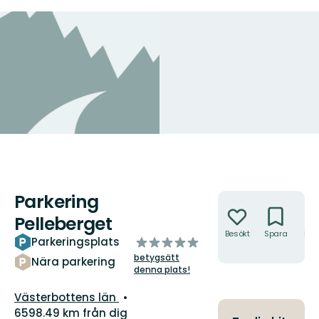
Parkering
Åtgärder
Pelleberget
Besökt
Spara
Hitt
av
Parkeringsplats
hit
5
betygsätt
Nära parkering
stjärnor
denna plats!
Län:
Västerbottens län
6598.49 km från dig