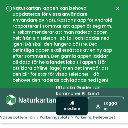
Naturkartan-appen kan behöva
Stän
uppdateras för vissa användare
Användare av Naturkartans app för Android
rapporterar i sommar att appen är seg mm.
Vi rekommenderar att man raderar appen
helt från sin telefon i så fall och laddar ned
igen! Då skall den fungera bättre. Den
befintliga appen skall ersättas av en ny app
efter sommaren. Den gamla appen laddar
all data för hela landet lokalt i appen (för
att klara offline-läge) men det innebär att
den blir för stor för vissa telefoner - då
behöver den raderas och laddas ned igen!
Utforska
Guider
Län
Kommuner
Bli kund
Bli
Logga
medlem
in
Västerbottens län
Parkeringsplats
Parkering Pelleberget