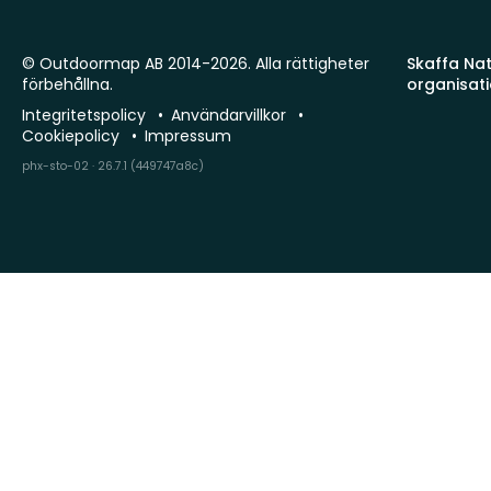
© Outdoormap AB 2014-2026. Alla rättigheter
Skaffa Natu
förbehållna.
organisat
Integritetspolicy
Användarvillkor
Cookiepolicy
Impressum
phx-sto-02 · 26.7.1 (449747a8c)