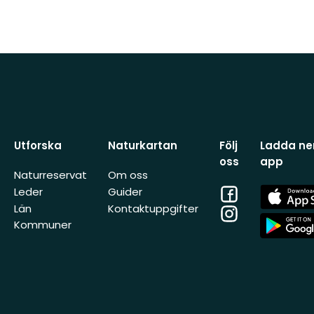
Utforska
Naturkartan
Följ
Ladda ner
oss
app
Naturreservat
Om oss
Facebook
App
Leder
Guider
Store
Län
Kontaktuppgifter
Instagram
App
Kommuner
Store