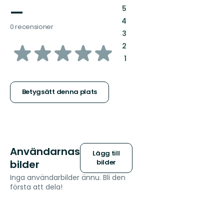
—
:
5
:
4
0 recensioner
:
3
av
:
2
:
1
5
stjärnor
Betygsätt denna plats
Användarnas
Lägg till
bilder
bilder
Inga användarbilder ännu. Bli den
första att dela!