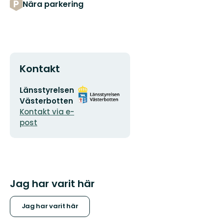
Nära parkering
Kontakt
E-
Organisationens
Länsstyrelsen
postadress
logotyp
Västerbotten
Kontakt via e-
post
Jag har varit här
Jag har varit här