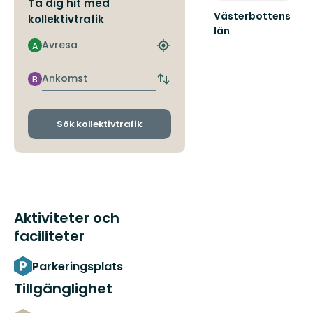
Ta dig hit med
Västerbottens
kollektivtrafik
län
Välkommen
Avresa
A
Hitta
ut
närmaste
i
hållplats
Ankomst
B
naturen
Byt
avgångs-
och
ankomsthållplatser
Sök kollektivtrafik
Aktiviteter och
faciliteter
Parkeringsplats
Tillgänglighet