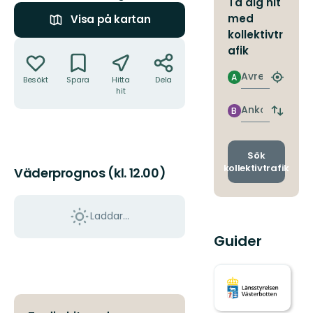
Ta dig hit
med
Visa på kartan
kollektivtr
Åtgärder
afik
Avresa
A
Besökt
Spara
Hitta
Dela
Hitta
hit
närmas
hållpla
Ankomst
B
Byt
avgång
och
ankomst
Sök
kollektivtrafik
Väderprognos (kl. 12.00)
Laddar...
Guider