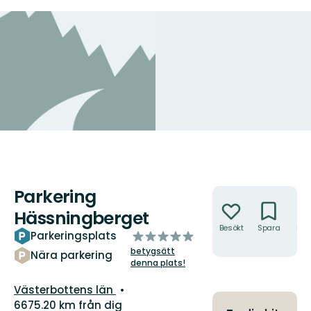
Parkering
Åtgärder
Hässningberget
Besökt
Spara
Hitt
av
Parkeringsplats
hit
5
betygsätt
Nära parkering
stjärnor
denna plats!
Län:
Västerbottens län
6675.20 km från dig