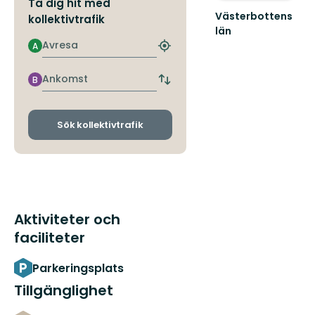
Ta dig hit med
Västerbottens
kollektivtrafik
län
Välkommen
Avresa
A
Hitta
ut
närmaste
i
hållplats
Ankomst
B
naturen
Byt
avgångs-
och
ankomsthållplatser
Sök kollektivtrafik
Aktiviteter och
faciliteter
Parkeringsplats
Tillgänglighet