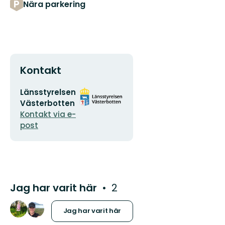
Nära parkering
Kontakt
E-
Organisationens
Länsstyrelsen
postadress
logotyp
Västerbotten
Kontakt via e-
post
Jag har varit här
2
Jag har varit här