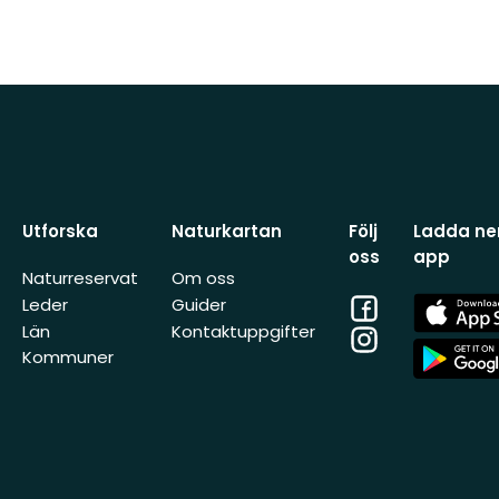
Utforska
Naturkartan
Följ
Ladda ner
oss
app
Naturreservat
Om oss
Facebook
App
Leder
Guider
Store
Län
Kontaktuppgifter
Instagram
App
Kommuner
Store