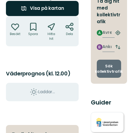
Ta dig hit
med
Visa på kartan
kollektivtr
Åtgärder
afik
Avresa
A
Besökt
Spara
Hitta
Dela
Hitta
hit
närmas
hållpla
Ankomst
B
Byt
avgång
och
ankomst
Sök
kollektivtrafik
Väderprognos (kl. 12.00)
Laddar...
Guider