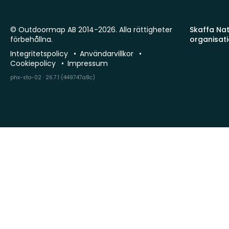
© Outdoormap AB 2014-2026. Alla rättigheter
Skaffa Natu
förbehållna.
organisat
Integritetspolicy
Användarvillkor
Cookiepolicy
Impressum
phx-sto-02 · 26.7.1 (449747a8c)