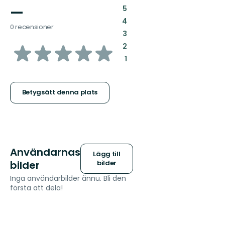
—
:
5
:
4
0 recensioner
:
3
av
:
2
:
1
5
stjärnor
Betygsätt denna plats
Användarnas
Lägg till
bilder
bilder
Inga användarbilder ännu. Bli den
första att dela!