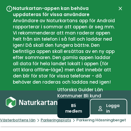
Naturkartan-appen kan behöva
Stän
uppdateras för vissa användare
Användare av Naturkartans app för Android
rapporterar i sommar att appen är seg mm.
Vi rekommenderar att man raderar appen
helt från sin telefon i så fall och laddar ned
igen! Då skall den fungera bättre. Den
befintliga appen skall ersättas av en ny app
efter sommaren. Den gamla appen laddar
all data för hela landet lokalt i appen (för
att klara offline-läge) men det innebär att
den blir för stor för vissa telefoner - då
behöver den raderas och laddas ned igen!
Utforska
Guider
Län
Kommuner
Bli kund
Bli
Logga
medlem
in
Västerbottens län
Parkeringsplats
Parkering Hässningberget