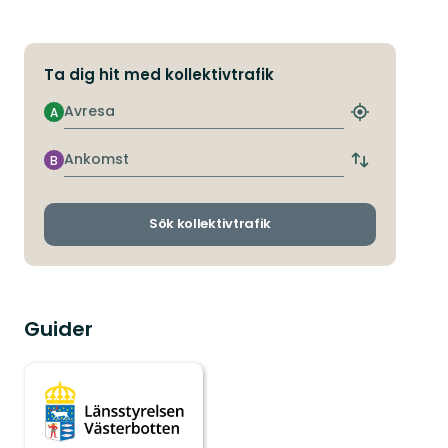
Ta dig hit med kollektivtrafik
Avresa
A
Hitta
närmaste
hållplats
Ankomst
B
Byt
avgångs-
och
ankomsthållp
Sök kollektivtrafik
Guider