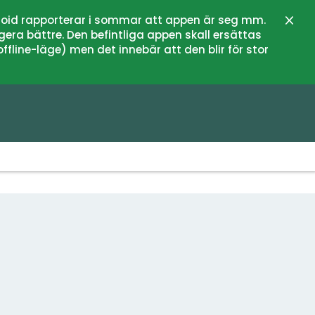
oid rapporterar i sommar att appen är seg mm.
Stän
gera bättre. Den befintliga appen skall ersättas
fline-läge) men det innebär att den blir för stor