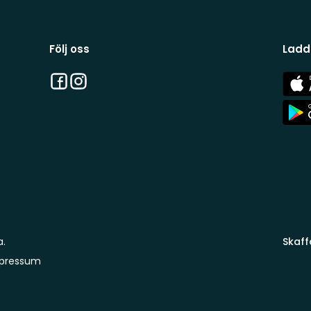
Följ oss
Ladd
Facebook
Instagram
App
Stor
App
Stor
a.
Skaff
pressum