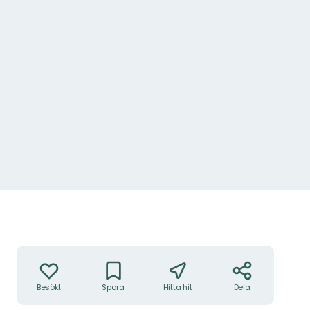
Åtgärder
Besökt
Spara
Hitta hit
Dela