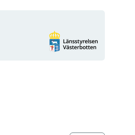
Organisationens
logotyp