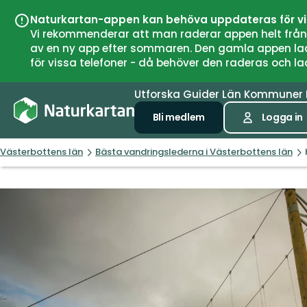
Naturkartan-appen kan behöva uppdateras för v
Vi rekommenderar att man raderar appen helt från si
av en ny app efter sommaren. Den gamla appen laddar
för vissa telefoner - då behöver den raderas och l
Utforska
Guider
Län
Kommuner
Bli medlem
Logga in
Västerbottens län
Bästa vandringslederna i Västerbottens län