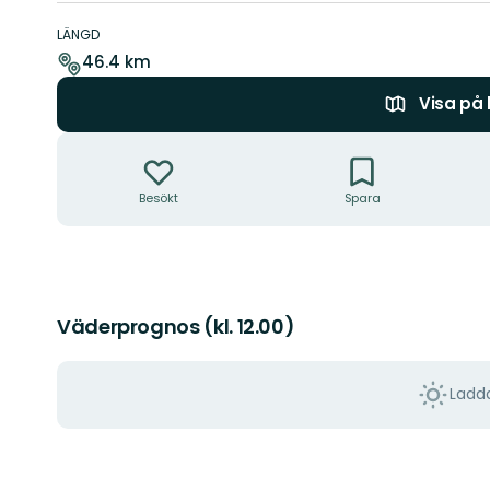
Information
om
LÄNGD
leden
46.4 km
Visa på
Åtgärder
Besökt
Spara
Väderprognos (kl. 12.00)
Ladda