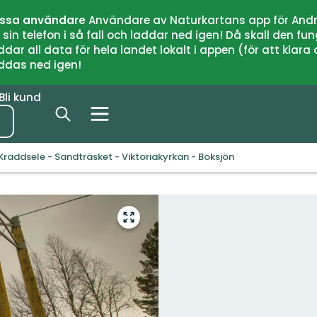
issa användare
Användare av Naturkartans app för Andr
n telefon i så fall och laddar ned igen! Då skall den fun
 all data för hela landet lokalt i appen (för att klara of
addas ned igen!
Bli kund
Kraddsele - Sandträsket - Viktoriakyrkan - Boksjön
Gå
till
helskärmsläge