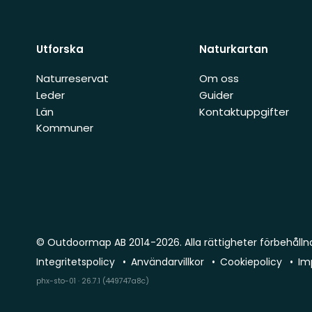
Utforska
Naturkartan
Naturreservat
Om oss
Leder
Guider
Län
Kontaktuppgifter
Kommuner
© Outdoormap AB 2014-2026. Alla rättigheter förbehålln
Integritetspolicy
Användarvillkor
Cookiepolicy
Im
phx-sto-01 · 26.7.1 (449747a8c)