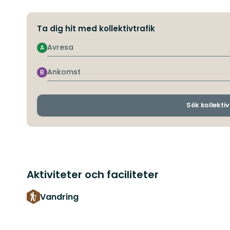
Ta dig hit med kollektivtrafik
Avresa
A
Ankomst
B
Sök kollektiv
Aktiviteter och faciliteter
Vandring