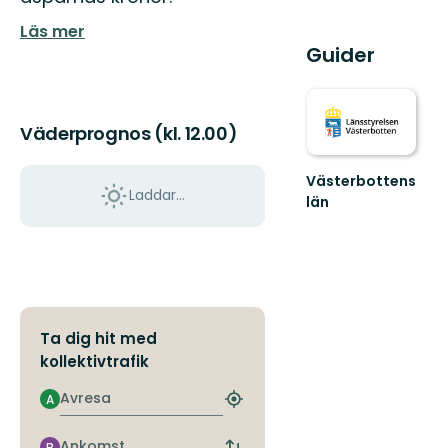
Läs mer
Guider
Väderprognos (kl. 12.00)
Västerbottens
Laddar...
län
Välkommen
ut
i
naturen
Ta dig hit med
kollektivtrafik
Avresa
A
Hitta
närmaste
hållplats
Ankomst
B