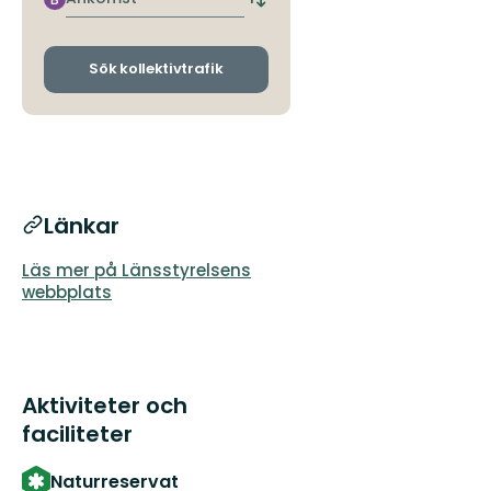
Byt
avgångs-
och
ankomsthållplatser
Sök kollektivtrafik
Länkar
Läs mer på Länsstyrelsens
webbplats
Aktiviteter och
faciliteter
Naturreservat