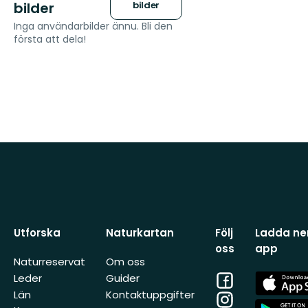
bilder
bilder
Inga användarbilder ännu. Bli den
första att dela!
Utforska
Naturkartan
Följ
Ladda ner
oss
app
Naturreservat
Om oss
Facebook
App
Leder
Guider
Store
Län
Kontaktuppgifter
Instagram
App