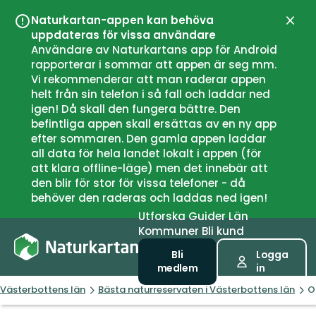
Naturkartan-appen kan behöva
Stän
uppdateras för vissa användare
Användare av Naturkartans app för Android
rapporterar i sommar att appen är seg mm.
Vi rekommenderar att man raderar appen
helt från sin telefon i så fall och laddar ned
igen! Då skall den fungera bättre. Den
befintliga appen skall ersättas av en ny app
efter sommaren. Den gamla appen laddar
all data för hela landet lokalt i appen (för
att klara offline-läge) men det innebär att
den blir för stor för vissa telefoner - då
behöver den raderas och laddas ned igen!
Utforska
Guider
Län
Kommuner
Bli kund
Bli
Logga
medlem
in
Västerbottens län
Bästa naturreservaten i Västerbottens län
O