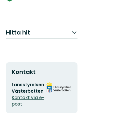
Hitta hit
Kontakt
E-
Organisationens
Länsstyrelsen
postadress
logotyp
Västerbotten
Kontakt via e-
post