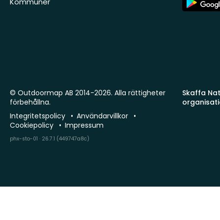
Kommuner
Store
© Outdoormap AB 2014-2026. Alla rättigheter
Skaffa Natu
förbehållna.
organisat
Integritetspolicy
Användarvillkor
Cookiepolicy
Impressum
phx-sto-01 · 26.7.1 (449747a8c)