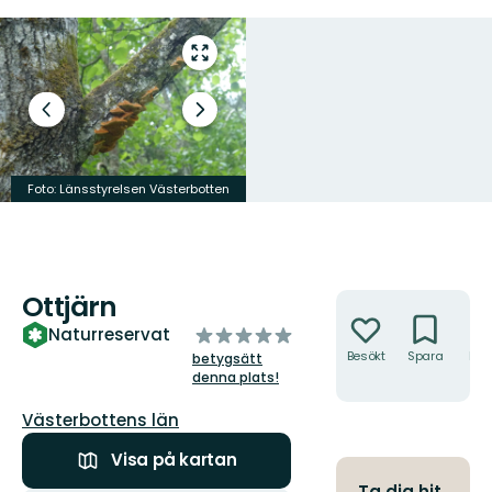
Gå
till
helskärmsläge
Föregående
Nästa
bild
bildspel
Foto: Länsstyrelsen Västerbotten
Foto: Länsstyrelsen Västerbotten
Ottjärn
Åtgärder
av
Naturreservat
5
Besökt
Spara
Hitt
betygsätt
hit
stjärnor
denna plats!
Län:
Västerbottens län
Visa på kartan
Ta dig hit