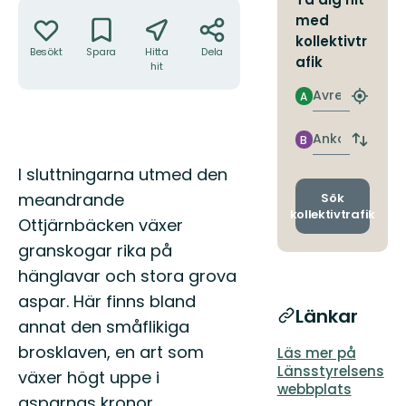
Åtgärder
med
kollektivtr
Besökt
Spara
Hitta
Dela
afik
hit
Avresa
A
Hitta
närmas
hållpla
Ankomst
B
Byt
avgång
Beskrivning
I sluttningarna utmed den
och
ankomst
meandrande
Sök
kollektivtrafik
Ottjärnbäcken växer
granskogar rika på
hänglavar och stora grova
aspar. Här finns bland
Länkar
annat den småflikiga
brosklaven, en art som
Läs mer på
Länsstyrelsens
växer högt uppe i
webbplats
asparnas kronor.