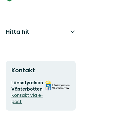
Hitta hit
Kontakt
E-
Organisationens
Länsstyrelsen
postadress
logotyp
Västerbotten
Kontakt via e-
post