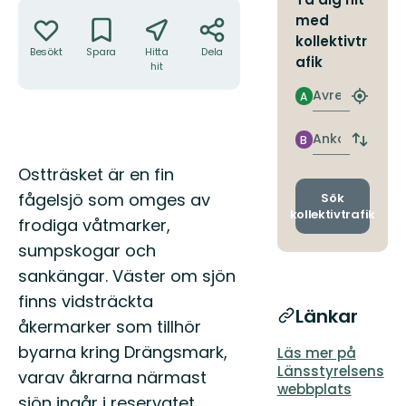
Åtgärder
med
kollektivtr
Besökt
Spara
Hitta
Dela
afik
hit
Avresa
A
Hitta
närmas
hållpla
Ankomst
B
Byt
avgång
Beskrivning
Ostträsket är en fin
och
ankomst
fågelsjö som omges av
Sök
kollektivtrafik
frodiga våtmarker,
sumpskogar och
sankängar. Väster om sjön
finns vidsträckta
Länkar
åkermarker som tillhör
byarna kring Drängsmark,
Läs mer på
Länsstyrelsens
varav åkrarna närmast
webbplats
sjön ingår i reservatet.