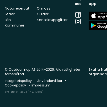
oss
app
Naturreservat
Om oss
Facebook
App
Leder
Guider
Store
Län
Kontaktuppgifter
Instagram
App
Kommuner
Store
© Outdoormap AB 2014-2026. Alla rättigheter
Skaffa Natu
förbehållna.
organisat
Integritetspolicy
Användarvillkor
Cookiepolicy
Impressum
phx-sto-01 · 26.7.1 (449747a8c)