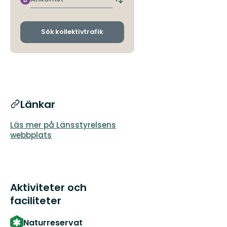
Byt
avgångs-
och
ankomsthållplatser
Sök kollektivtrafik
Länkar
Läs mer på Länsstyrelsens
webbplats
Aktiviteter och
faciliteter
Naturreservat