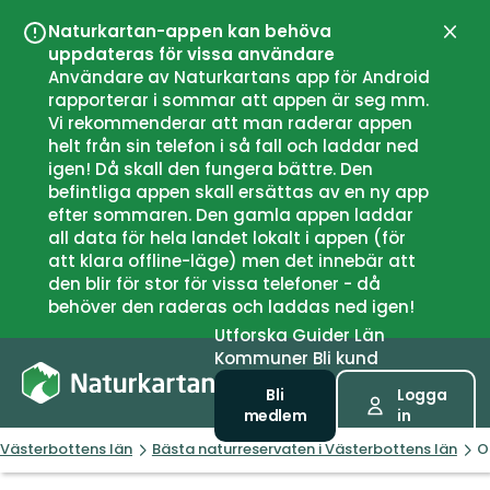
Naturkartan-appen kan behöva
Stän
uppdateras för vissa användare
Användare av Naturkartans app för Android
rapporterar i sommar att appen är seg mm.
Vi rekommenderar att man raderar appen
helt från sin telefon i så fall och laddar ned
igen! Då skall den fungera bättre. Den
befintliga appen skall ersättas av en ny app
efter sommaren. Den gamla appen laddar
all data för hela landet lokalt i appen (för
att klara offline-läge) men det innebär att
den blir för stor för vissa telefoner - då
behöver den raderas och laddas ned igen!
Utforska
Guider
Län
Kommuner
Bli kund
Bli
Logga
medlem
in
Västerbottens län
Bästa naturreservaten i Västerbottens län
O