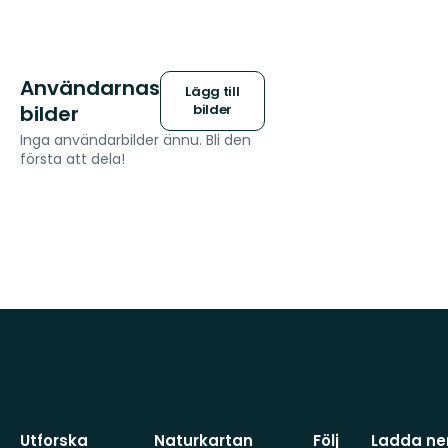
Användarnas
Lägg till
bilder
bilder
Inga användarbilder ännu. Bli den
första att dela!
Utforska
Naturkartan
Följ
Ladda ner