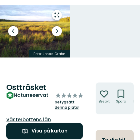
Gå
till
helskärmsläge
Föregående
Nästa
bild
bildspel
Foto: Jonas Grahn
Foto: Lena Lundevaller
Ostträsket
Åtgärder
av
Naturreservat
5
Besökt
Spara
Hitt
betygsätt
hit
stjärnor
denna plats!
Län:
Västerbottens län
Visa på kartan
Ta dig hit