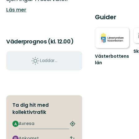
Läs mer
Guider
Väderprognos (kl. 12.00)
Sk
Västerbottens
Vä
Laddar...
till
län
Välkommen
Sk
ut
fa
i
na
naturen
Ta dig hit med
kollektivtrafik
Avresa
A
Hitta
närmaste
hållplats
Ankomst
B