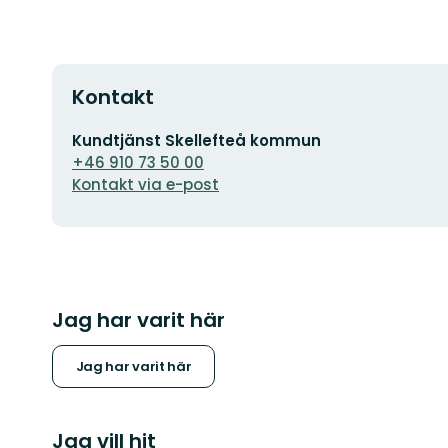
Kontakt
E-
Kundtjänst Skellefteå kommun
postadress
+46 910 73 50 00
Kontakt via e-post
Jag har varit här
Jag har varit här
Jag vill hit