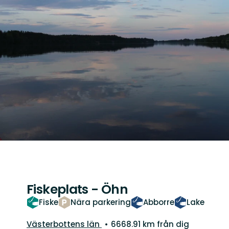
Fiskeplats - Öhn
Fiske
Nära parkering
Abborre
Lake
Län:
Västerbottens län
6668.91 km från dig