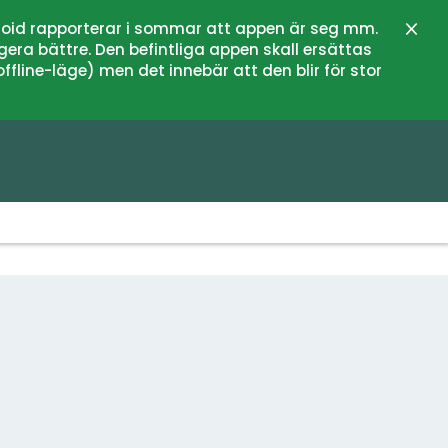
oid rapporterar i sommar att appen är seg mm.
Stän
gera bättre. Den befintliga appen skall ersättas
fline-läge) men det innebär att den blir för stor