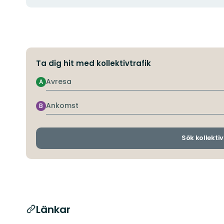
Ta dig hit med kollektivtrafik
Avresa
A
Ankomst
B
Sök kollektiv
Länkar