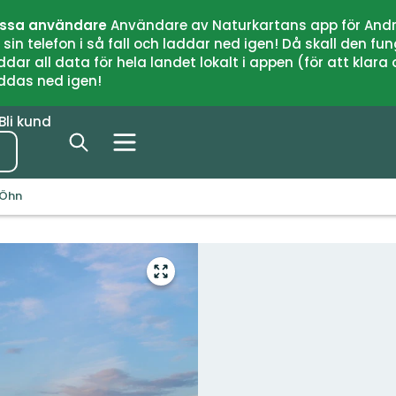
issa användare
Användare av Naturkartans app för Andr
n telefon i så fall och laddar ned igen! Då skall den fun
 all data för hela landet lokalt i appen (för att klara of
addas ned igen!
Bli kund
 Öhn
Gå
till
helskärmsläge