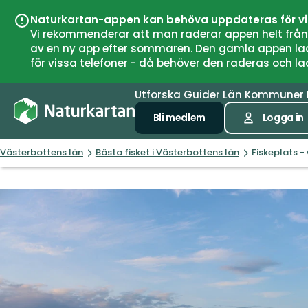
Naturkartan-appen kan behöva uppdateras för v
Vi rekommenderar att man raderar appen helt från si
av en ny app efter sommaren. Den gamla appen laddar
för vissa telefoner - då behöver den raderas och l
Utforska
Guider
Län
Kommuner
Bli medlem
Logga in
Västerbottens län
Bästa fisket i Västerbottens län
Fiskeplats -