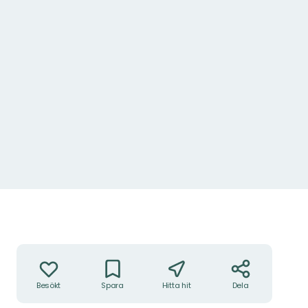
Åtgärder
Besökt
Spara
Hitta hit
Dela