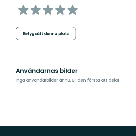
av
5
stjärnor
Betygsätt denna plats
Användarnas bilder
Inga användarbilder ännu. Bli den första att dela!