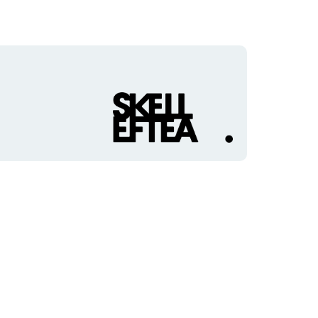
Organisationens
logotyp