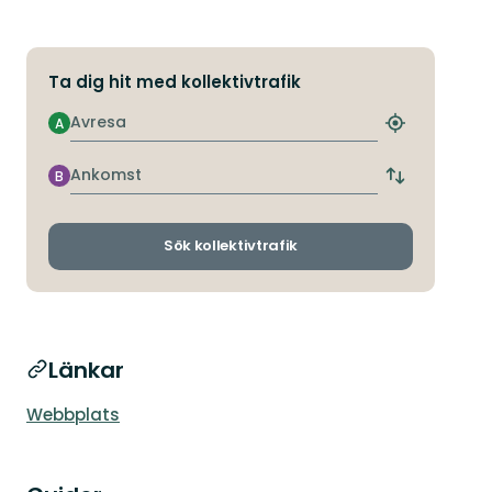
Ta dig hit med kollektivtrafik
Avresa
A
Hitta
närmaste
hållplats
Ankomst
B
Byt
avgångs-
och
ankomsthållp
Sök kollektivtrafik
Länkar
Webbplats