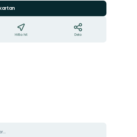
 kartan
Hitta hit
Dela
r...