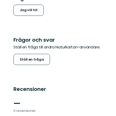
Jag vill hit
Frågor och svar
Ställ en fråga till andra Naturkartan-användare.
Ställ en fråga
Recensioner
—
0 recensioner