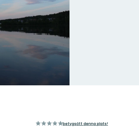
av
betygsätt denna plats!
5
stjärnor