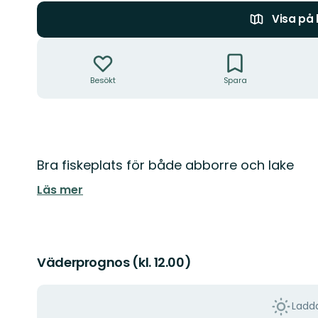
Visa på
Åtgärder
Besökt
Spara
Beskrivning
Bra fiskeplats för både abborre och lake
Läs mer
Väderprognos (kl. 12.00)
Ladda