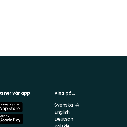
a ner vår app
Visa på…
Svenska
e
English
Deutsch
e
Polskie