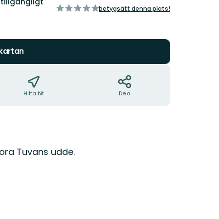
illgängligt
av
betygsätt denna plats!
5
stjärnor
 kartan
Hitta hit
Dela
tora Tuvans udde.