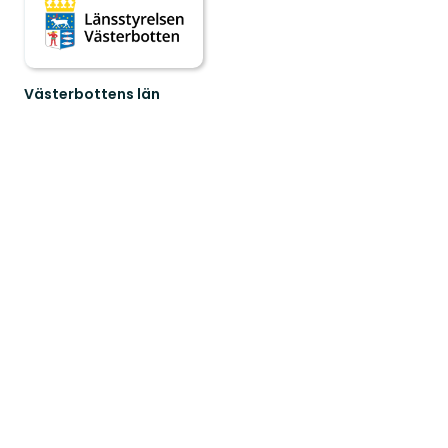
Västerbottens län
Välkommen
ut
i
naturen