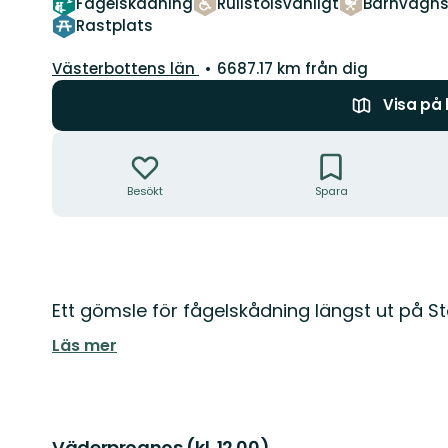
Fågelskådning
Rullstolsvänligt
Barnvagnst
Rastplats
Län:
Västerbottens län
6687.17 km från dig
Visa på
Åtgärder
Besökt
Spara
Beskrivning
Ett gömsle för fågelskådning längst ut på S
Läs mer
Väderprognos (kl. 12.00)