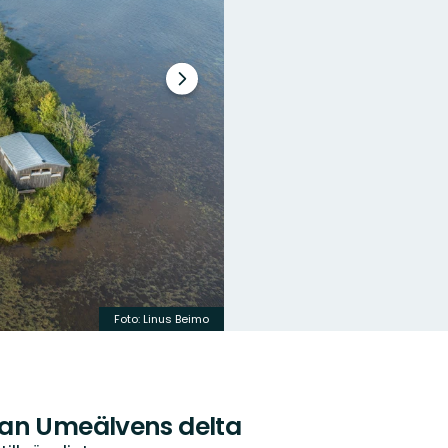
Nästa
bildspel
Foto: Linus Beimo
van Umeälvens delta