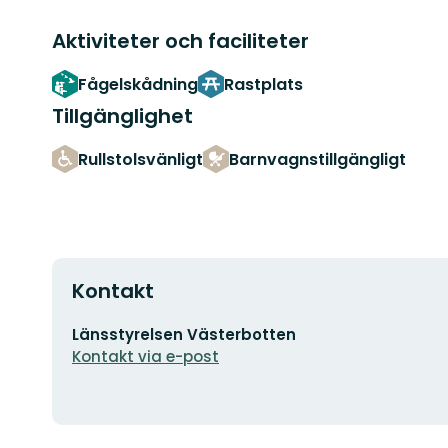
Aktiviteter och faciliteter
Fågelskådning
Rastplats
Tillgänglighet
Rullstolsvänligt
Barnvagnstillgängligt
Kontakt
E-
Länsstyrelsen Västerbotten
postadress
Kontakt via e-post