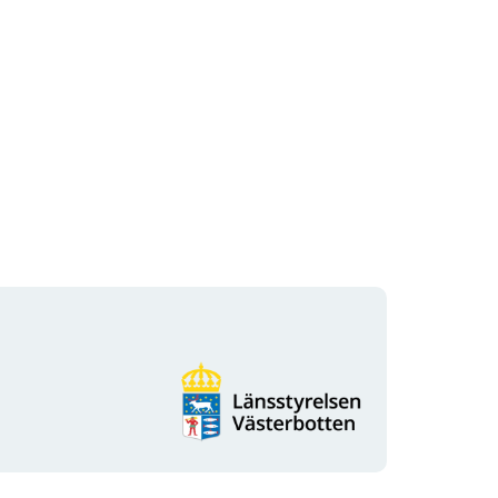
Organisationens
logotyp