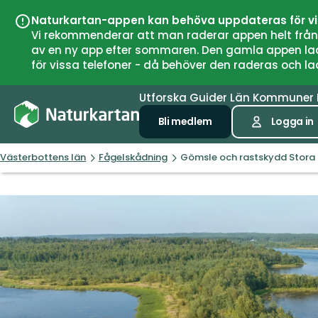
Naturkartan-appen kan behöva uppdateras för v
Vi rekommenderar att man raderar appen helt från si
av en ny app efter sommaren. Den gamla appen laddar
för vissa telefoner - då behöver den raderas och l
Utforska
Guider
Län
Kommuner
Bli medlem
Logga in
Västerbottens län
Fågelskådning
Gömsle och rastskydd Stora