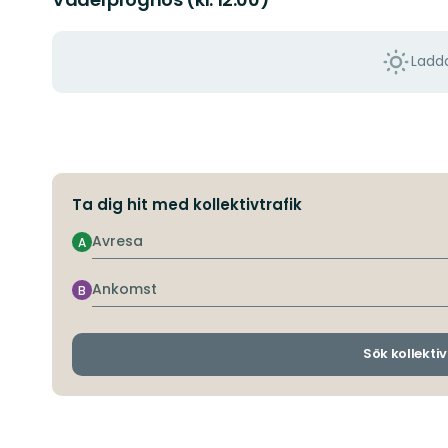
Ladda
Ta dig hit med kollektivtrafik
Avresa
A
Ankomst
B
Sök kollektiv