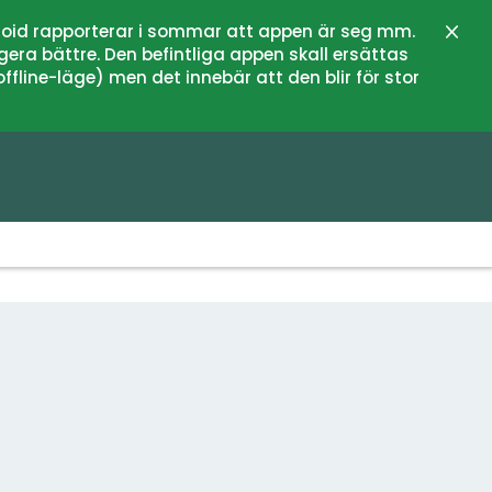
oid rapporterar i sommar att appen är seg mm.
Stän
gera bättre. Den befintliga appen skall ersättas
fline-läge) men det innebär att den blir för stor