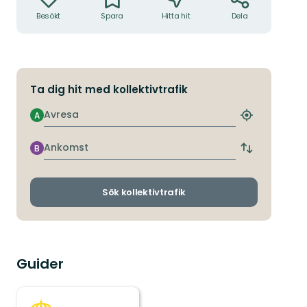
Besökt
Spara
Hitta hit
Dela
Ta dig hit med kollektivtrafik
Avresa
A
Hitta
närmaste
hållplats
Ankomst
B
Byt
avgångs-
och
ankomsthållp
Sök kollektivtrafik
Guider