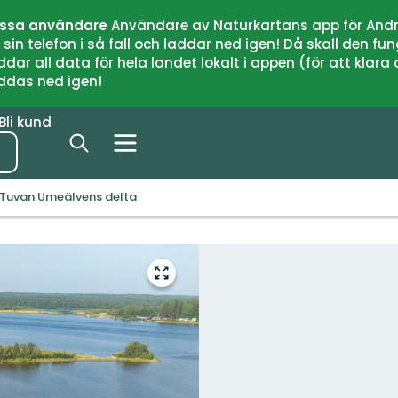
issa användare
Användare av Naturkartans app för Andr
n telefon i så fall och laddar ned igen! Då skall den fun
 all data för hela landet lokalt i appen (för att klara of
addas ned igen!
Bli kund
 Tuvan Umeälvens delta
Gå
till
helskärmsläge