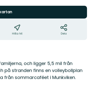
stjärnor
 kartan
Hitta hit
Dela
miljerna, och ligger 5,5 mil från
h på stranden finns en volleybollplan
ika från sommarcaféet i Munkviken.