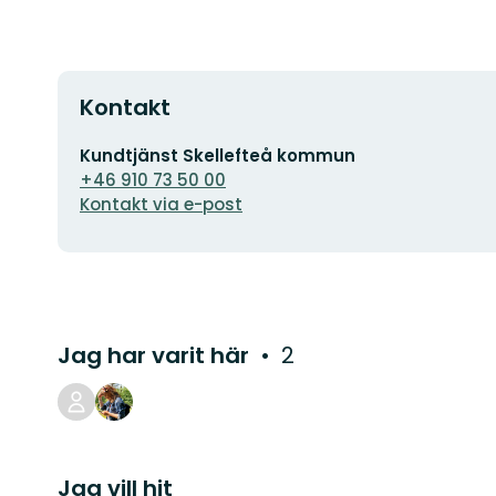
Kontakt
E-
Kundtjänst Skellefteå kommun
postadress
+46 910 73 50 00
Kontakt via e-post
Jag har varit här
2
Jag vill hit