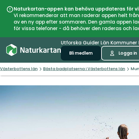
Naturkartan-appen kan behöva uppdateras för v
Vi rekommenderar att man raderar appen helt från si
av en ny app efter sommaren. Den gamla appen laddar
för vissa telefoner - då behöver den raderas och l
Utforska
Guider
Län
Kommuner
Bli medlem
Logga in
Västerbottens län
Bästa badplatserna i Västerbottens län
Mun