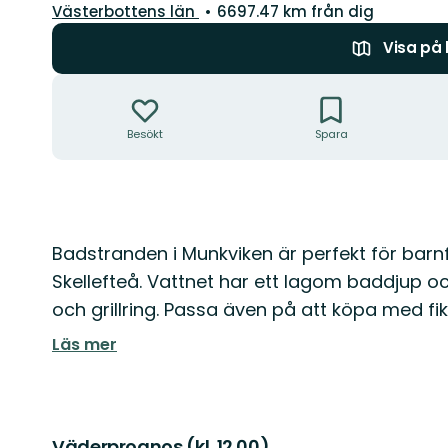
Län:
Västerbottens län
6697.47 km från dig
Visa på
Åtgärder
Besökt
Spara
Beskrivning
Badstranden i Munkviken är perfekt för barnfa
Skellefteå. Vattnet har ett lagom baddjup oc
och grillring. Passa även på att köpa med f
Läs mer
Väderprognos (kl. 12.00)