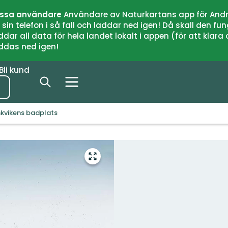
issa användare
Användare av Naturkartans app för Andr
n telefon i så fall och laddar ned igen! Då skall den fun
 all data för hela landet lokalt i appen (för att klara of
addas ned igen!
Bli kund
kvikens badplats
Gå
till
helskärmsläge