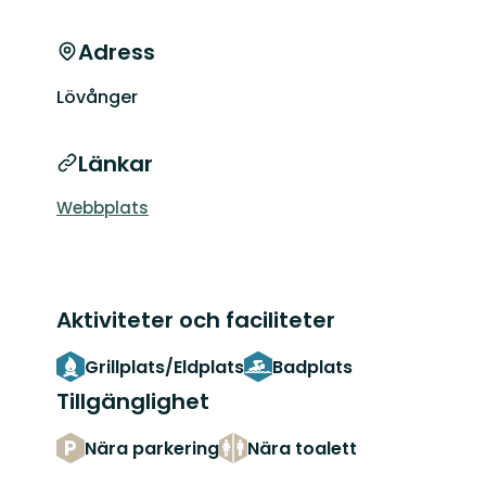
Adress
Lövånger
Länkar
Webbplats
Aktiviteter och faciliteter
Grillplats/Eldplats
Badplats
Tillgänglighet
Nära parkering
Nära toalett