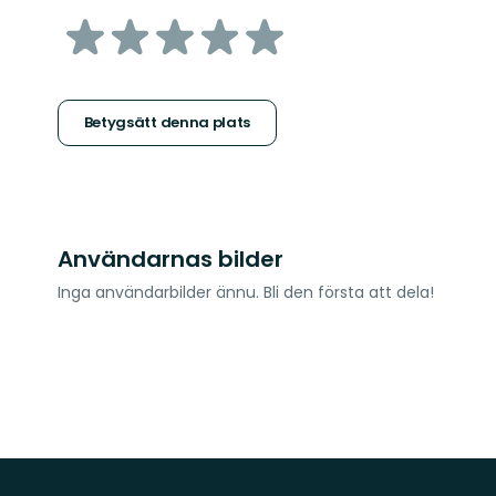
av
5
stjärnor
Betygsätt denna plats
Användarnas bilder
Inga användarbilder ännu. Bli den första att dela!