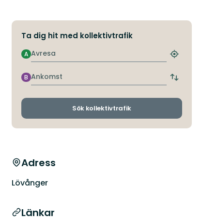
Ta dig hit med kollektivtrafik
Avresa
A
Hitta
närmaste
hållplats
Ankomst
B
Byt
avgångs-
och
ankomsthållp
Sök kollektivtrafik
Adress
Lövånger
Länkar