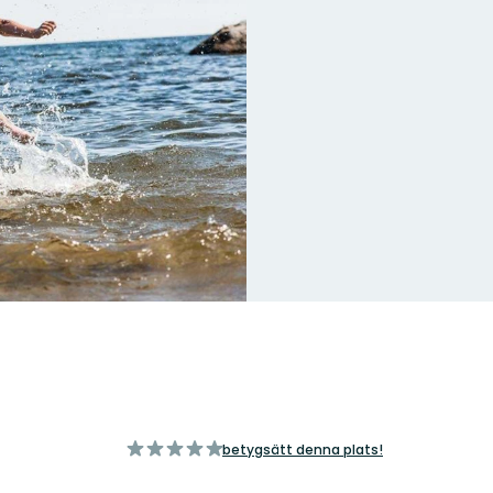
av
betygsätt denna plats!
5