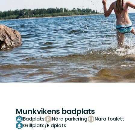
Munkvikens badplats
Badplats
Nära parkering
Nära toalett
Grillplats/Eldplats