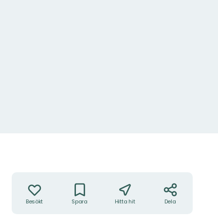
Åtgärder
Besökt
Spara
Hitta hit
Dela