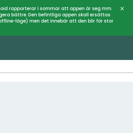
oid rapporterar i sommar att appen är seg mm.
Stän
gera bättre. Den befintliga appen skall ersättas
fline-läge) men det innebär att den blir för stor