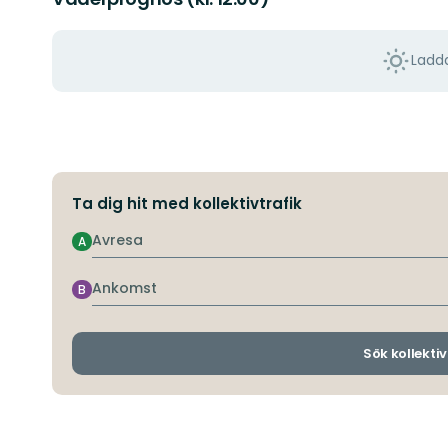
Ladda
Ta dig hit med kollektivtrafik
Avresa
A
Ankomst
B
Sök kollektiv