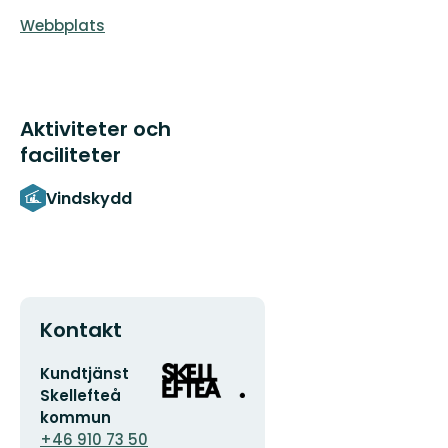
Webbplats
Aktiviteter och
faciliteter
Vindskydd
Kontakt
E-
Organisationens
Kundtjänst
postadress
logotyp
Skellefteå
kommun
+46 910 73 50