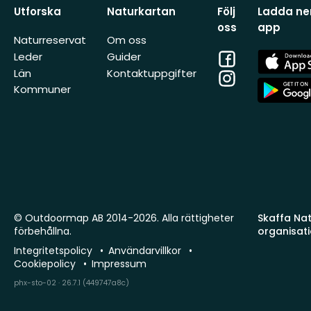
Utforska
Naturkartan
Följ
Ladda ner
oss
app
Naturreservat
Om oss
Facebook
App
Leder
Guider
Store
Län
Kontaktuppgifter
Instagram
App
Kommuner
Store
© Outdoormap AB 2014-2026. Alla rättigheter
Skaffa Natu
förbehållna.
organisat
Integritetspolicy
Användarvillkor
Cookiepolicy
Impressum
phx-sto-02 · 26.7.1 (449747a8c)