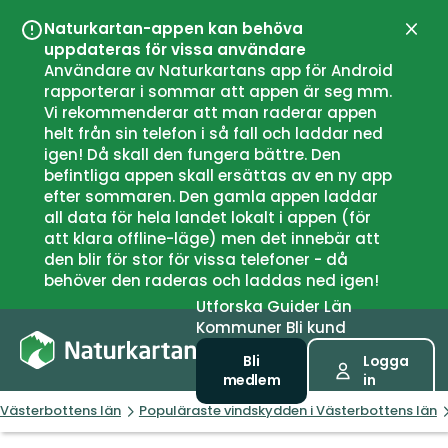
Naturkartan-appen kan behöva
Stän
uppdateras för vissa användare
Användare av Naturkartans app för Android
rapporterar i sommar att appen är seg mm.
Vi rekommenderar att man raderar appen
helt från sin telefon i så fall och laddar ned
igen! Då skall den fungera bättre. Den
befintliga appen skall ersättas av en ny app
efter sommaren. Den gamla appen laddar
all data för hela landet lokalt i appen (för
att klara offline-läge) men det innebär att
den blir för stor för vissa telefoner - då
behöver den raderas och laddas ned igen!
Utforska
Guider
Län
Kommuner
Bli kund
Bli
Logga
medlem
in
Västerbottens län
Populäraste vindskydden i Västerbottens län