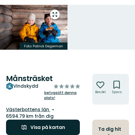
Gå
till
helskärmsläge
Foto: Patrick Degerman
Månsträsket
Åtgärder
av
Vindskydd
5
Besökt
Spara
Hitt
betygsätt denna
hit
plats!
stjärnor
Län:
Västerbottens län
6594.79 km från dig
Visa på kartan
Ta dig hit