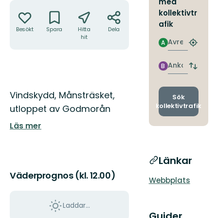
med
Åtgärder
kollektivtr
afik
Besökt
Spara
Hitta
Dela
hit
Avresa
A
Hitta
närmas
hållpla
Ankomst
B
Byt
avgång
och
Beskrivning
Vindskydd, Månsträsket,
ankomst
Sök
kollektivtrafik
utloppet av Godmorån
Läs mer
Länkar
Väderprognos (kl. 12.00)
Webbplats
Laddar...
Guider