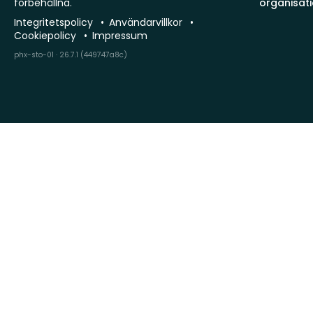
förbehållna.
organisat
Integritetspolicy
Användarvillkor
Cookiepolicy
Impressum
phx-sto-01 · 26.7.1 (449747a8c)