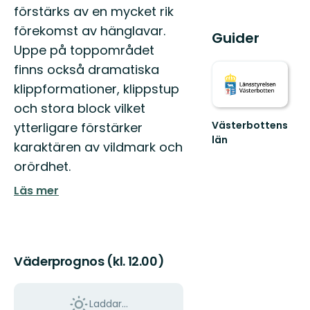
förstärks av en mycket rik
förekomst av hänglavar.
Guider
Uppe på toppområdet
finns också dramatiska
klippformationer, klippstup
och stora block vilket
Västerbottens
ytterligare förstärker
län
karaktären av vildmark och
Välkommen
orördhet.
ut
i
Läs mer
naturen
Väderprognos (kl. 12.00)
Laddar...