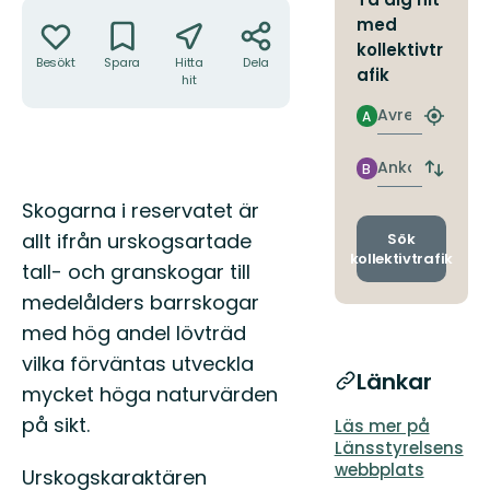
Åtgärder
med
kollektivtr
Besökt
Spara
Hitta
Dela
afik
hit
Avresa
A
Hitta
närmas
hållpla
Ankomst
B
Byt
avgång
Beskrivning
Skogarna i reservatet är
och
ankomst
allt ifrån urskogsartade
Sök
kollektivtrafik
tall- och granskogar till
medelålders barrskogar
med hög andel lövträd
vilka förväntas utveckla
Länkar
mycket höga naturvärden
på sikt.
Läs mer på
Länsstyrelsens
webbplats
Urskogskaraktären