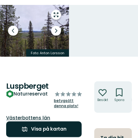
Gå
till
helskärmsläge
Föregående
Nästa
bild
bildspel
Foto: Anton Larsson
Foto: Anton Larsson
Luspberget
Åtgärder
av
Naturreservat
5
Besökt
Spara
Hitt
betygsätt
hit
stjärnor
denna plats!
Län:
Västerbottens län
Visa på kartan
Ta dig hit