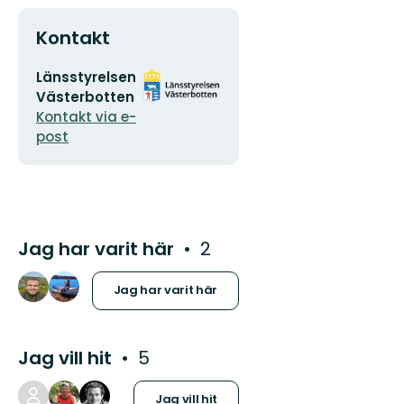
Kontakt
E-
Organisationens
Länsstyrelsen
postadress
logotyp
Västerbotten
Kontakt via e-
post
Jag har varit här
2
Jag har varit här
Jag vill hit
5
Jag vill hit