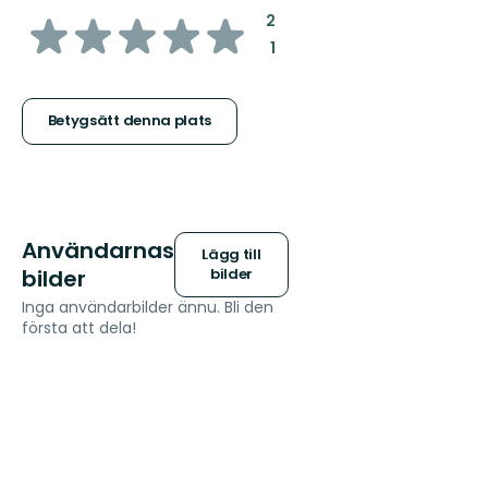
av
:
2
:
1
5
stjärnor
Betygsätt denna plats
Användarnas
Lägg till
bilder
bilder
Inga användarbilder ännu. Bli den
första att dela!