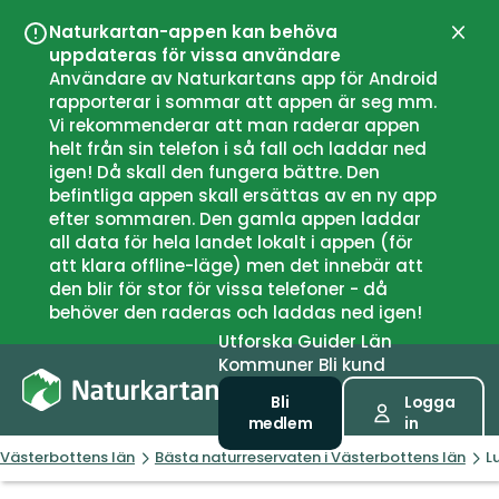
Naturkartan-appen kan behöva
Stän
uppdateras för vissa användare
Användare av Naturkartans app för Android
rapporterar i sommar att appen är seg mm.
Vi rekommenderar att man raderar appen
helt från sin telefon i så fall och laddar ned
igen! Då skall den fungera bättre. Den
befintliga appen skall ersättas av en ny app
efter sommaren. Den gamla appen laddar
all data för hela landet lokalt i appen (för
att klara offline-läge) men det innebär att
den blir för stor för vissa telefoner - då
behöver den raderas och laddas ned igen!
Utforska
Guider
Län
Kommuner
Bli kund
Bli
Logga
medlem
in
Västerbottens län
Bästa naturreservaten i Västerbottens län
L