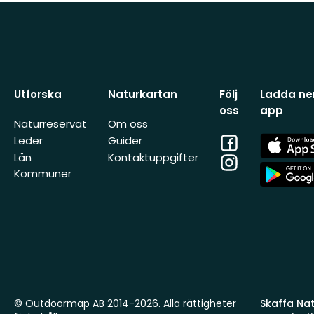
Utforska
Naturkartan
Följ
Ladda ner
oss
app
Naturreservat
Om oss
Facebook
App
Leder
Guider
Store
Län
Kontaktuppgifter
Instagram
App
Kommuner
Store
© Outdoormap AB 2014-2026. Alla rättigheter
Skaffa Natu