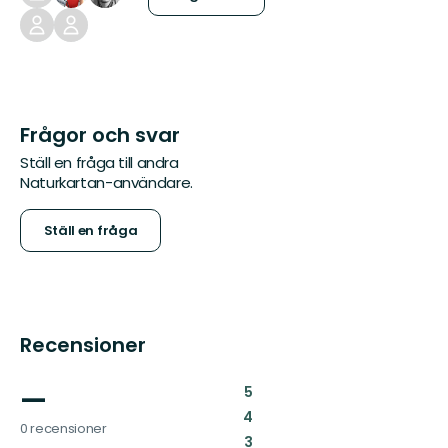
Frågor och svar
Ställ en fråga till andra
Naturkartan-användare.
Ställ en fråga
Recensioner
—
:
5
:
4
0 recensioner
:
3