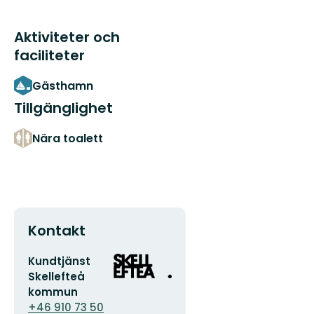
Aktiviteter och
faciliteter
Gästhamn
Tillgänglighet
Nära toalett
Kontakt
E-
Organisationens
Kundtjänst
postadress
logotyp
Skellefteå
kommun
+46 910 73 50