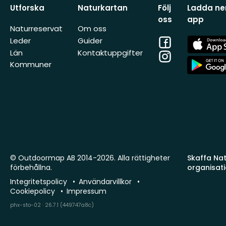
Utforska
Naturkartan
Följ
Ladda ner
oss
app
Naturreservat
Om oss
Facebook
App
Leder
Guider
Store
Län
Kontaktuppgifter
Instagram
App
Kommuner
Store
© Outdoormap AB 2014-2026. Alla rättigheter
Skaffa Natu
förbehållna.
organisat
Integritetspolicy
Användarvillkor
Cookiepolicy
Impressum
phx-sto-02 · 26.7.1 (449747a8c)