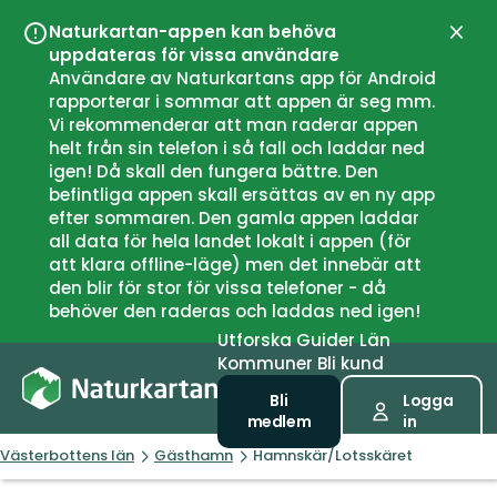
Naturkartan-appen kan behöva
Stän
uppdateras för vissa användare
Användare av Naturkartans app för Android
rapporterar i sommar att appen är seg mm.
Vi rekommenderar att man raderar appen
helt från sin telefon i så fall och laddar ned
igen! Då skall den fungera bättre. Den
befintliga appen skall ersättas av en ny app
efter sommaren. Den gamla appen laddar
all data för hela landet lokalt i appen (för
att klara offline-läge) men det innebär att
den blir för stor för vissa telefoner - då
behöver den raderas och laddas ned igen!
Utforska
Guider
Län
Kommuner
Bli kund
Bli
Logga
medlem
in
Västerbottens län
Gästhamn
Hamnskär/Lotsskäret