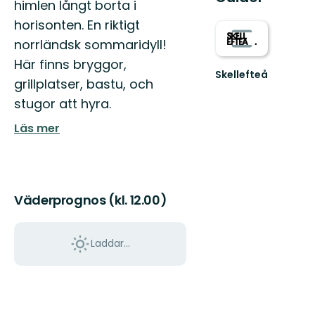
himlen långt borta i
horisonten. En riktigt
norrländsk sommaridyll!
Här finns bryggor,
Skellefteå
grillplatser, bastu, och
Välkommen
till
stugor att hyra.
Skellefteås
Läs mer
fantastiska
natur!
Väderprognos (kl. 12.00)
Laddar...