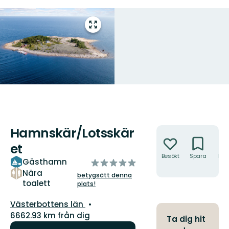
Gå
till
helskärmsläge
Hamnskär/Lotsskär
Åtgärder
et
Besökt
Spara
Hitt
Gästhamn
av
hit
5
Nära
betygsätt denna
toalett
stjärnor
plats!
Län:
Västerbottens län
6662.93 km från dig
Ta dig hit