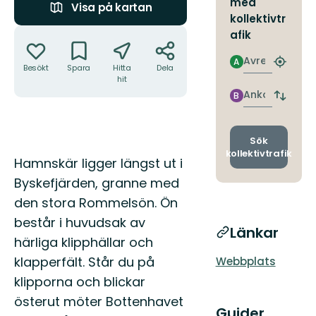
med
Visa på kartan
kollektivtr
Åtgärder
afik
Avresa
A
Hitta
Besökt
Spara
Hitta
Dela
närmas
hit
hållpla
Ankomst
B
Byt
avgång
och
ankomst
Sök
kollektivtrafik
Beskrivning
Hamnskär ligger längst ut i
Byskefjärden, granne med
den stora Rommelsön. Ön
består i huvudsak av
Länkar
härliga klipphällar och
klapperfält. Står du på
Webbplats
klipporna och blickar
österut möter Bottenhavet
Guider