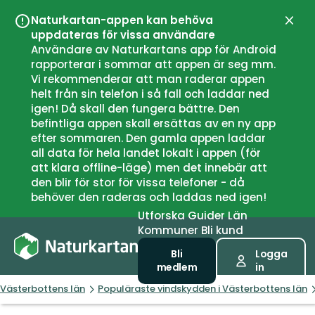
Naturkartan-appen kan behöva
Stän
uppdateras för vissa användare
Användare av Naturkartans app för Android
rapporterar i sommar att appen är seg mm.
Vi rekommenderar att man raderar appen
helt från sin telefon i så fall och laddar ned
igen! Då skall den fungera bättre. Den
befintliga appen skall ersättas av en ny app
efter sommaren. Den gamla appen laddar
all data för hela landet lokalt i appen (för
att klara offline-läge) men det innebär att
den blir för stor för vissa telefoner - då
behöver den raderas och laddas ned igen!
Utforska
Guider
Län
Kommuner
Bli kund
Bli
Logga
medlem
in
Västerbottens län
Populäraste vindskydden i Västerbottens län