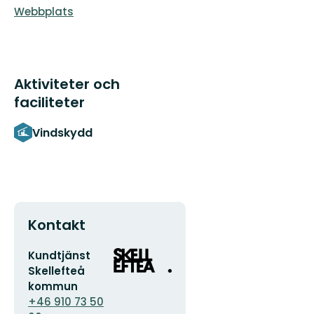
Webbplats
Aktiviteter och
faciliteter
Vindskydd
Kontakt
E-
Organisationens
Kundtjänst
postadress
logotyp
Skellefteå
kommun
+46 910 73 50