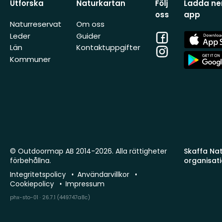
Utforska
Naturkartan
Följ
Ladda ner
oss
app
Naturreservat
Om oss
Facebook
App
Leder
Guider
Store
Län
Kontaktuppgifter
Instagram
App
Kommuner
Store
© Outdoormap AB 2014-2026. Alla rättigheter
Skaffa Natu
förbehållna.
organisat
Integritetspolicy
Användarvillkor
Cookiepolicy
Impressum
phx-sto-01 · 26.7.1 (449747a8c)