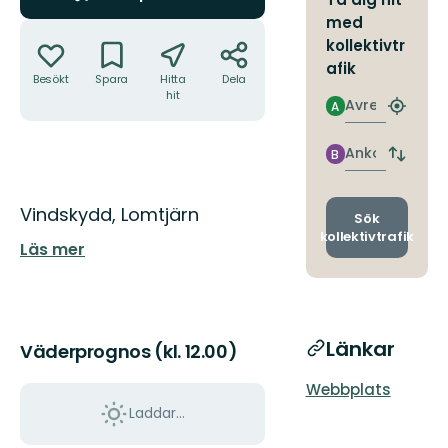
med
Åtgärder
kollektivtr
afik
Besökt
Spara
Hitta
Dela
hit
Avresa
A
Hitta
närmas
hållpla
Ankomst
B
Byt
avgång
och
Beskrivning
Vindskydd, Lomtjärn
ankomst
Sök
kollektivtrafik
Läs mer
Länkar
Väderprognos (kl. 12.00)
Webbplats
Laddar...