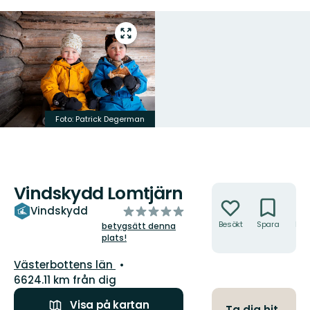
Gå
till
helskärmsläge
Foto: Patrick Degerman
Vindskydd Lomtjärn
Åtgärder
av
Vindskydd
5
Besökt
Spara
Hitt
betygsätt denna
hit
plats!
stjärnor
Län:
Västerbottens län
6624.11 km från dig
Visa på kartan
Ta dig hit