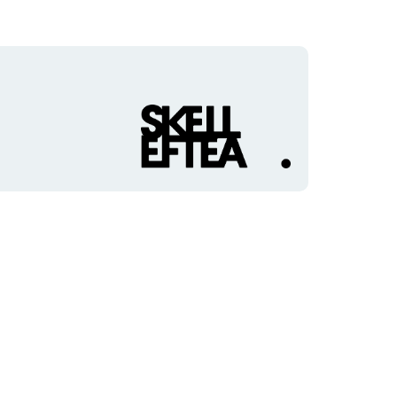
Organisationens
logotyp