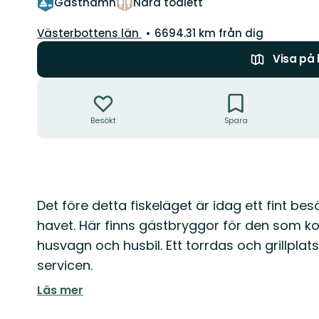
Gästhamn
Nära toalett
Län:
Västerbottens län
6694.31 km från dig
Visa på
Åtgärder
Besökt
Spara
Beskrivning
Det före detta fiskeläget är idag ett fint b
havet. Här finns gästbryggor för den som k
husvagn och husbil. Ett torrdas och grillpla
servicen.
Läs mer