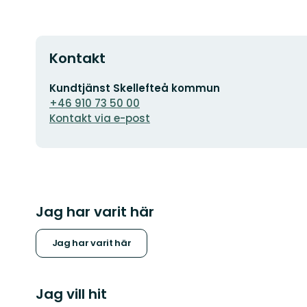
Kontakt
E-
Kundtjänst Skellefteå kommun
postadress
+46 910 73 50 00
Kontakt via e-post
Jag har varit här
Jag har varit här
Jag vill hit