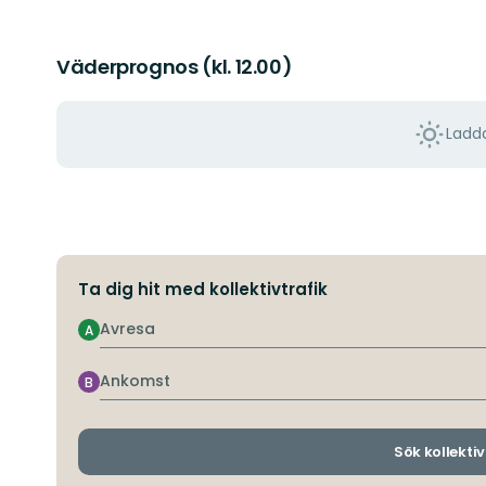
Väderprognos (kl. 12.00)
Ladda
Ta dig hit med kollektivtrafik
Avresa
A
Ankomst
B
Sök kollektiv