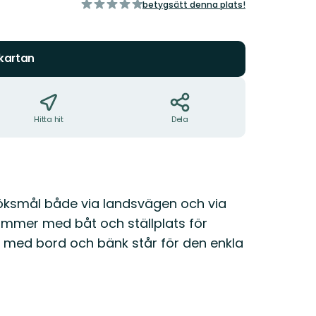
av
betygsätt denna plats!
5
stjärnor
 kartan
Hitta hit
Dela
esöksmål både via landsvägen och via
ommer med båt och ställplats för
ts med bord och bänk står för den enkla