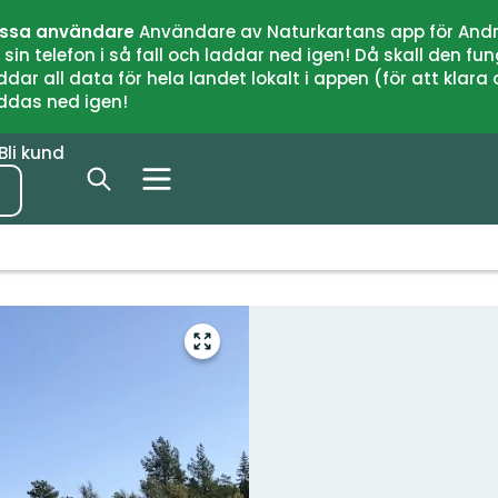
issa användare
Användare av Naturkartans app för Andr
n telefon i så fall och laddar ned igen! Då skall den fun
 all data för hela landet lokalt i appen (för att klara of
addas ned igen!
Bli kund
Gå
till
helskärmsläge