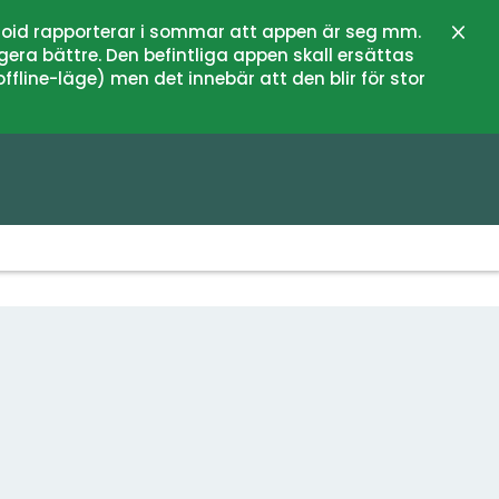
oid rapporterar i sommar att appen är seg mm.
Stän
gera bättre. Den befintliga appen skall ersättas
fline-läge) men det innebär att den blir för stor