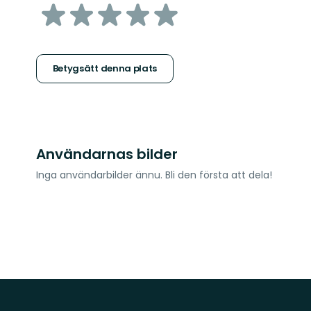
av
5
stjärnor
Betygsätt denna plats
Användarnas bilder
Inga användarbilder ännu. Bli den första att dela!