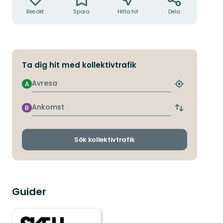
Besökt
Spara
Hitta hit
Dela
Ta dig hit med kollektivtrafik
Avresa
A
Hitta
närmaste
hållplats
Ankomst
B
Byt
avgångs-
och
ankomsthållp
Sök kollektivtrafik
Guider