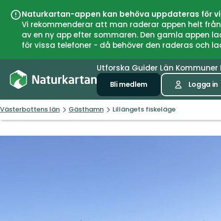
Naturkartan-appen kan behöva uppdateras för v
Vi rekommenderar att man raderar appen helt från si
av en ny app efter sommaren. Den gamla appen laddar
för vissa telefoner - då behöver den raderas och l
Utforska
Guider
Län
Kommuner
Bli medlem
Logga in
Västerbottens län
Gästhamn
Lillängets fiskeläge