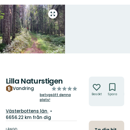
Gå
till
helskärmsläge
Lilla Naturstigen
Åtgärder
av
Vandring
5
Besökt
Spara
Hitt
betygsätt denna
hit
plats!
stjärnor
Län:
Västerbottens län
6656.22 km från dig
Information
om
LÄNGD
Ta dig hit