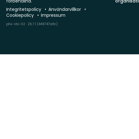
förbehållna.
organisat
Integritetspolicy
Användarvillkor
Cookiepolicy
Impressum
phx-sto-02 · 26.7.1 (449747a8c)