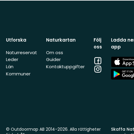
Utforska
Naturkartan
Följ
Ladda ner
oss
app
Naturreservat
Om oss
Facebook
App
Leder
Guider
Store
Län
Kontaktuppgifter
Instagram
App
Kommuner
Store
© Outdoormap AB 2014-2026. Alla rättigheter
Skaffa Natu