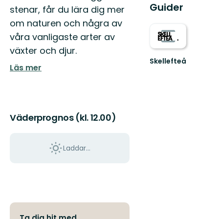
Guider
stenar, får du lära dig mer
om naturen och några av
våra vanligaste arter av
växter och djur.
Skellefteå
Läs mer
Välkommen
till
Skellefteås
fantastiska
natur!
Väderprognos (kl. 12.00)
Laddar...
Ta dig hit med