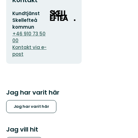
E-
Organisationens
Kundtjänst
postadress
logotyp
Skellefteå
kommun
+46 910 73 50
00
Kontakt via e-
post
Jag har varit här
Jag har varit här
Jag vill hit