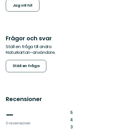
Jag vill hit
Frågor och svar
Ställ en fråga till andra
Naturkartan-användare.
Ställ en fråga
Recensioner
—
:
5
:
4
0 recensioner
:
3