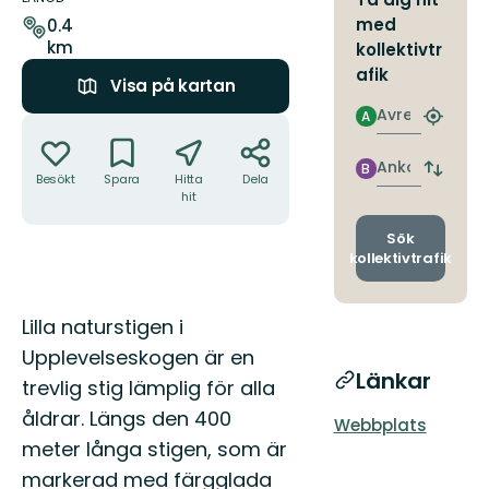
leden
med
0.4
km
kollektivtr
afik
Visa på kartan
Avresa
A
Åtgärder
Hitta
närmas
hållpla
Ankomst
B
Byt
Besökt
Spara
Hitta
Dela
avgång
hit
och
ankomst
Sök
kollektivtrafik
Beskrivning
Lilla naturstigen i
Upplevelseskogen är en
Länkar
trevlig stig lämplig för alla
åldrar. Längs den 400
Webbplats
meter långa stigen, som är
markerad med färgglada