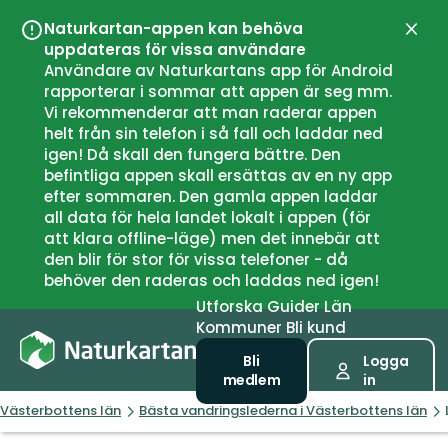
Naturkartan-appen kan behöva
Stän
uppdateras för vissa användare
Användare av Naturkartans app för Android
rapporterar i sommar att appen är seg mm.
Vi rekommenderar att man raderar appen
helt från sin telefon i så fall och laddar ned
igen! Då skall den fungera bättre. Den
befintliga appen skall ersättas av en ny app
efter sommaren. Den gamla appen laddar
all data för hela landet lokalt i appen (för
att klara offline-läge) men det innebär att
den blir för stor för vissa telefoner - då
behöver den raderas och laddas ned igen!
Utforska
Guider
Län
Kommuner
Bli kund
Bli
Logga
medlem
in
Västerbottens län
Bästa vandringslederna i Västerbottens län