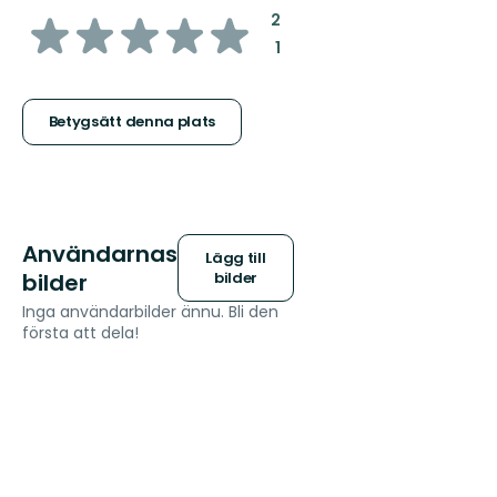
av
:
2
:
1
5
stjärnor
Betygsätt denna plats
Användarnas
Lägg till
bilder
bilder
Inga användarbilder ännu. Bli den
första att dela!