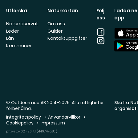
Utforska
Naturkartan
Följ
Ladda ner
oss
app
Naturreservat
Om oss
Facebook
App
Leder
Guider
Store
Län
Kontaktuppgifter
Instagram
App
Kommuner
Store
© Outdoormap AB 2014-2026. Alla rättigheter
Skaffa Natu
förbehållna.
organisat
Integritetspolicy
Användarvillkor
Cookiepolicy
Impressum
phx-sto-02 · 26.7.1 (449747a8c)