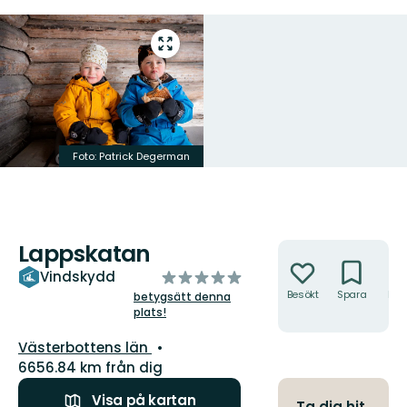
Gå
till
helskärmsläge
Foto: Patrick Degerman
Lappskatan
Åtgärder
av
Vindskydd
5
Besökt
Spara
Hitt
betygsätt denna
hit
plats!
stjärnor
Län:
Västerbottens län
6656.84 km från dig
Visa på kartan
Ta dig hit