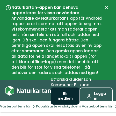
Naturkartan-appen kan behöva
Stän
uppdateras för vissa användare
Användare av Naturkartans app för Android
rapporterar i sommar att appen är seg mm.
Vi rekommenderar att man raderar appen
helt från sin telefon i så fall och laddar ned
igen! Då skall den fungera bättre. Den
befintliga appen skall ersättas av en ny app
efter sommaren. Den gamla appen laddar
all data för hela landet lokalt i appen (för
att klara offline-läge) men det innebär att
den blir för stor för vissa telefoner - då
behöver den raderas och laddas ned igen!
Utforska
Guider
Län
Kommuner
Bli kund
Bli
Logga
medlem
in
Västerbottens län
Populäraste vindskydden i Västerbottens län