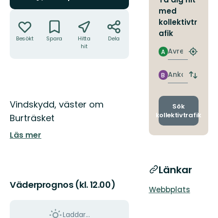
med
Åtgärder
kollektivtr
afik
Besökt
Spara
Hitta
Dela
hit
Avresa
A
Hitta
närmas
hållpla
Ankomst
B
Byt
avgång
och
Beskrivning
Vindskydd, väster om
ankomst
Sök
kollektivtrafik
Burträsket
Läs mer
Länkar
Väderprognos (kl. 12.00)
Webbplats
Laddar...