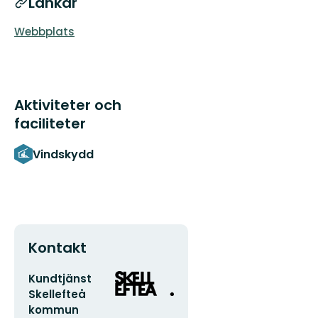
Länkar
Webbplats
Aktiviteter och
faciliteter
Vindskydd
Kontakt
E-
Organisationens
Kundtjänst
postadress
logotyp
Skellefteå
kommun