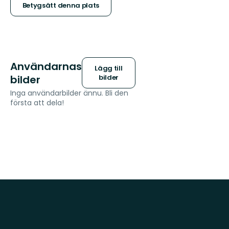
stjärnor
Betygsätt denna plats
Användarnas
Lägg till
bilder
bilder
Inga användarbilder ännu. Bli den
första att dela!