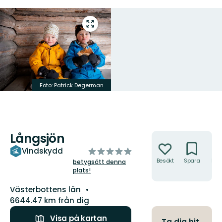
Gå
till
helskärmsläge
Foto: Patrick Degerman
Långsjön
Åtgärder
av
Vindskydd
5
Besökt
Spara
Hitt
betygsätt denna
hit
plats!
stjärnor
Län:
Västerbottens län
6644.47 km från dig
Visa på kartan
Ta dig hit