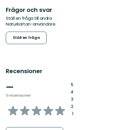
Frågor och svar
Ställ en fråga till andra
Naturkartan-användare.
Ställ en fråga
Recensioner
—
:
5
:
4
0 recensioner
:
3
av
:
2
:
1
5