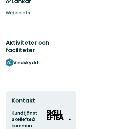
Länkar
Webbplats
Aktiviteter och
faciliteter
Vindskydd
Kontakt
E-
Organisationens
Kundtjänst
postadress
logotyp
Skellefteå
kommun