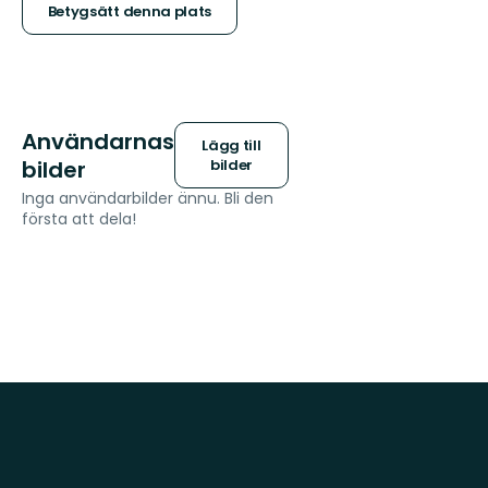
stjärnor
Betygsätt denna plats
Användarnas
Lägg till
bilder
bilder
Inga användarbilder ännu. Bli den
första att dela!