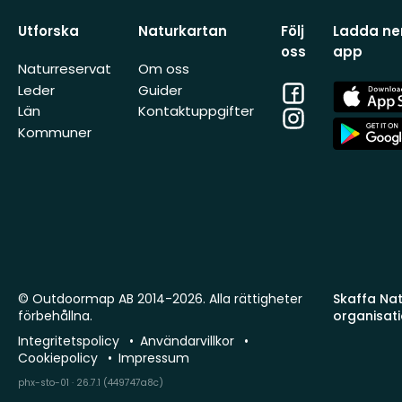
Utforska
Naturkartan
Följ
Ladda ner
oss
app
Naturreservat
Om oss
Facebook
App
Leder
Guider
Store
Län
Kontaktuppgifter
Instagram
App
Kommuner
Store
© Outdoormap AB 2014-2026. Alla rättigheter
Skaffa Natu
förbehållna.
organisat
Integritetspolicy
Användarvillkor
Cookiepolicy
Impressum
phx-sto-01 · 26.7.1 (449747a8c)