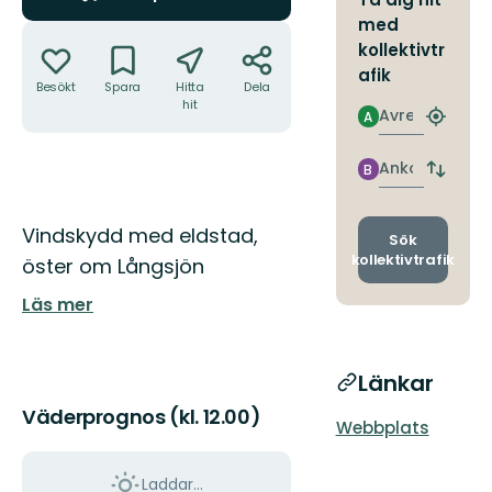
med
Åtgärder
kollektivtr
afik
Besökt
Spara
Hitta
Dela
hit
Avresa
A
Hitta
närmas
hållpla
Ankomst
B
Byt
avgång
och
Beskrivning
Vindskydd med eldstad,
ankomst
Sök
kollektivtrafik
öster om Långsjön
Läs mer
Länkar
Väderprognos (kl. 12.00)
Webbplats
Laddar...