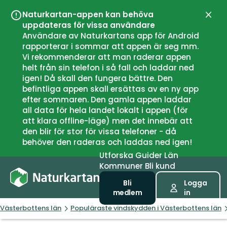
Naturkartan-appen kan behöva
Stän
uppdateras för vissa användare
Användare av Naturkartans app för Android
rapporterar i sommar att appen är seg mm.
Vi rekommenderar att man raderar appen
helt från sin telefon i så fall och laddar ned
igen! Då skall den fungera bättre. Den
befintliga appen skall ersättas av en ny app
efter sommaren. Den gamla appen laddar
all data för hela landet lokalt i appen (för
att klara offline-läge) men det innebär att
den blir för stor för vissa telefoner - då
behöver den raderas och laddas ned igen!
Utforska
Guider
Län
Kommuner
Bli kund
Bli
Logga
medlem
in
Västerbottens län
Populäraste vindskydden i Västerbottens län