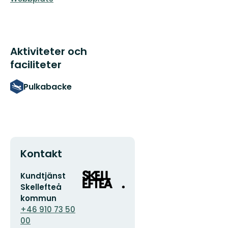
Aktiviteter och
faciliteter
Pulkabacke
Kontakt
E-
Organisationens
Kundtjänst
postadress
logotyp
Skellefteå
kommun
+46 910 73 50
00