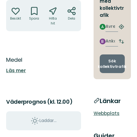
med
Åtgärder
kollektivtr
afik
Besökt
Spara
Hitta
Dela
hit
Avresa
A
Hitta
närmas
hållpla
Ankomst
B
Byt
avgång
och
Beskrivning
Medel
ankomst
Sök
kollektivtrafik
Läs mer
Länkar
Väderprognos (kl. 12.00)
Webbplats
Laddar...
Guider