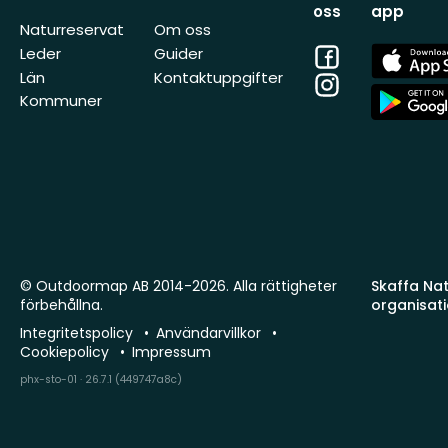
oss
app
Naturreservat
Om oss
Facebook
App
Leder
Guider
Store
Län
Kontaktuppgifter
Instagram
App
Kommuner
Store
© Outdoormap AB 2014-2026. Alla rättigheter
Skaffa Natu
förbehållna.
organisat
Integritetspolicy
Användarvillkor
Cookiepolicy
Impressum
phx-sto-01 · 26.7.1 (449747a8c)