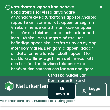
Naturkartan-appen kan behöva
Stän
uppdateras för vissa användare
Användare av Naturkartans app för Android
rapporterar i sommar att appen är seg mm.
Vi rekommenderar att man raderar appen
helt från sin telefon i så fall och laddar ned
igen! Då skall den fungera bättre. Den
befintliga appen skall ersättas av en ny app
efter sommaren. Den gamla appen laddar
all data för hela landet lokalt i appen (för
att klara offline-läge) men det innebär att
den blir för stor för vissa telefoner - då
behöver den raderas och laddas ned igen!
Utforska
Guider
Län
Kommuner
Bli kund
Bli
Logga
medlem
in
Västerbottens län
Pulkabacke
Långgatan