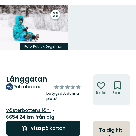
Gå
till
helskärmsläge
Foto: Patrick Degerman
Långgatan
Åtgärder
av
Pulkabacke
5
Besökt
Spara
Hitt
betygsätt denna
hit
plats!
stjärnor
Län:
Västerbottens län
6654.24 km från dig
Visa på kartan
Ta dig hit