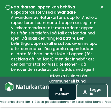
Naturkartan-appen kan behöva
Stän
uppdateras för vissa användare
Användare av Naturkartans app för Android
rapporterar i sommar att appen är seg mm.
Vi rekommenderar att man raderar appen
helt från sin telefon i så fall och laddar ned
igen! Då skall den fungera bättre. Den
befintliga appen skall ersättas av en ny app
efter sommaren. Den gamla appen laddar
all data för hela landet lokalt i appen (för
att klara offline-läge) men det innebär att
den blir för stor för vissa telefoner - då
behöver den raderas och laddas ned igen!
Utforska
Guider
Län
Kommuner
Bli kund
Bli
Logga
medlem
in
Västerbottens län
Bästa paddellederna för kajak eller kanot i Vä