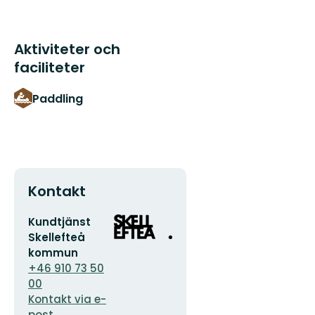
Aktiviteter och
faciliteter
Paddling
Kontakt
E-
Organisationens
Kundtjänst
postadress
logotyp
Skellefteå
kommun
+46 910 73 50
00
Kontakt via e-
post