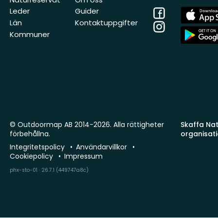
Facebook
App
Leder
Guider
Store
Län
Kontaktuppgifter
Instagram
App
Kommuner
Store
© Outdoormap AB 2014-2026. Alla rättigheter
Skaffa Natu
förbehållna.
organisat
Integritetspolicy
Användarvillkor
Cookiepolicy
Impressum
phx-sto-01 · 26.7.1 (449747a8c)