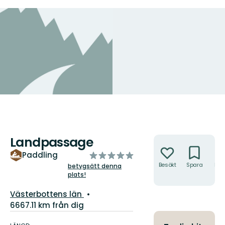
Landpassage
Åtgärder
av
Paddling
5
Besökt
Spara
Hitt
betygsätt denna
hit
plats!
stjärnor
Län:
Västerbottens län
6667.11 km från dig
Information