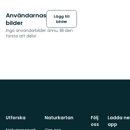
Användarnas
Lägg till
bilder
bilder
Inga användarbilder ännu. Bli den
första att dela!
Utforska
Naturkartan
Följ
Ladda ner
oss
app
Naturreservat
Om oss