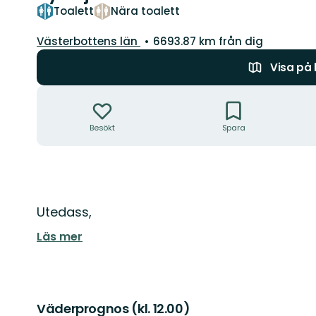
Toalett
Nära toalett
Län:
Västerbottens län
6693.87 km från dig
Visa på
Åtgärder
Besökt
Spara
Beskrivning
Utedass,
Läs mer
Väderprognos (kl. 12.00)