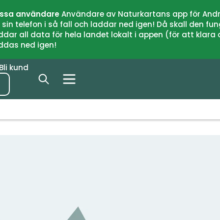
issa användare
Användare av Naturkartans app för Andr
n telefon i så fall och laddar ned igen! Då skall den fun
 all data för hela landet lokalt i appen (för att klara of
addas ned igen!
Bli kund