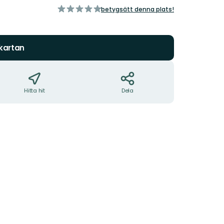
av
betygsätt denna plats!
5
stjärnor
 kartan
Hitta hit
Dela