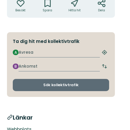
Besökt
Spara
Hitta hit
Dela
Ta dig hit med kollektivtrafik
Avresa
A
Hitta
närmaste
hållplats
Ankomst
B
Byt
avgångs-
och
ankomsthållp
Sök kollektivtrafik
Länkar
Webbplats