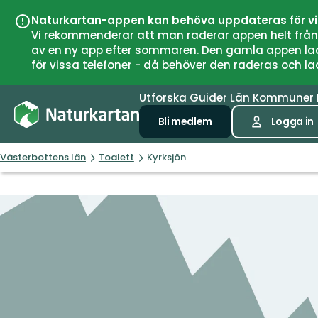
Naturkartan-appen kan behöva uppdateras för v
Vi rekommenderar att man raderar appen helt från si
av en ny app efter sommaren. Den gamla appen laddar
för vissa telefoner - då behöver den raderas och l
Utforska
Guider
Län
Kommuner
Bli medlem
Logga in
Västerbottens län
Toalett
Kyrksjön