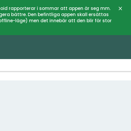
oid rapporterar i sommar att appen är seg mm.
Stän
gera bättre. Den befintliga appen skall ersättas
fline-läge) men det innebär att den blir för stor