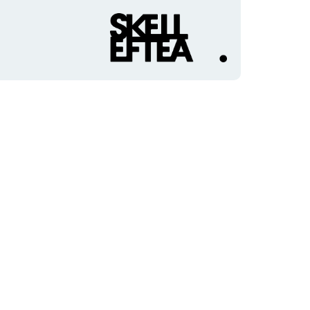
Organisationens
logotyp