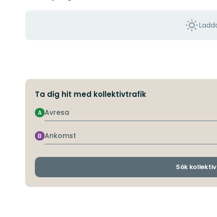
Ladda
Ta dig hit med kollektivtrafik
Avresa
A
Ankomst
B
Sök kollektiv