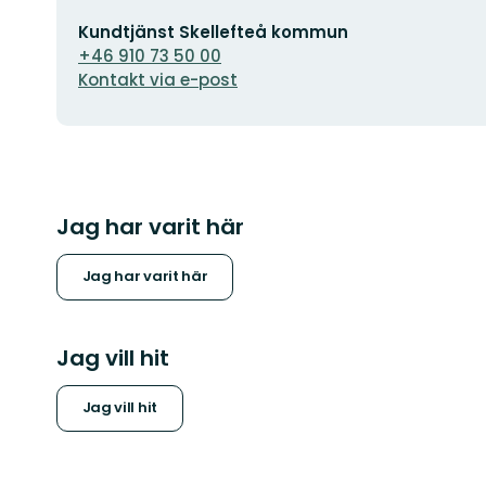
E-
Kundtjänst Skellefteå kommun
postadress
+46 910 73 50 00
Kontakt via e-post
Jag har varit här
Jag har varit här
Jag vill hit
Jag vill hit