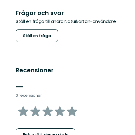
Frågor och svar
Ställ en fråga till andra Naturkartan-användare.
Ställ en fråga
Recensioner
—
0 recensioner
av
5
Betygsätt denna plats