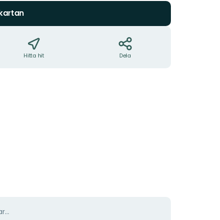
 kartan
Hitta hit
Dela
r...