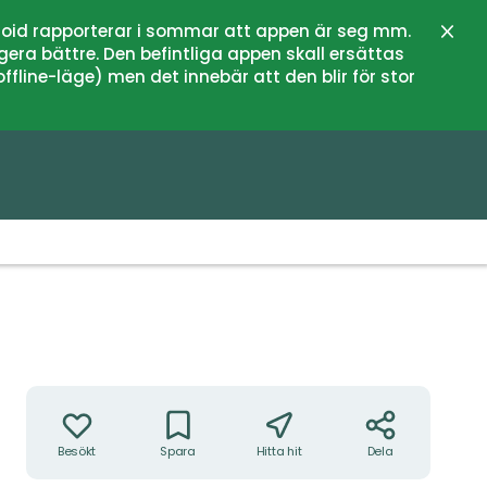
oid rapporterar i sommar att appen är seg mm.
Stän
gera bättre. Den befintliga appen skall ersättas
fline-läge) men det innebär att den blir för stor
Åtgärder
Besökt
Spara
Hitta hit
Dela