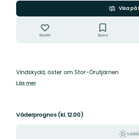
Visa på
Åtgärder
Besökt
Spara
Beskrivning
Vindskydd, öster om Stor-Örutjärnen
Läs mer
Väderprognos (kl. 12.00)
Ladda