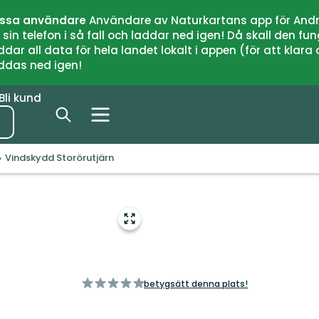
issa användare
Användare av Naturkartans app för Andr
n telefon i så fall och laddar ned igen! Då skall den fun
 all data för hela landet lokalt i appen (för att klara of
addas ned igen!
Bli kund
Vindskydd Storörutjärn
Gå
till
helskärmsläge
av
betygsätt denna plats!
5
stjärnor