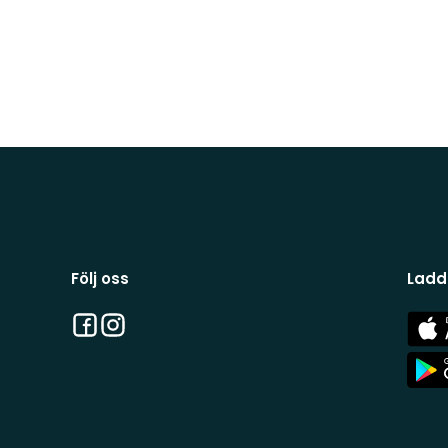
Följ oss
Ladd
Facebook
Instagram
App
Stor
App
Stor