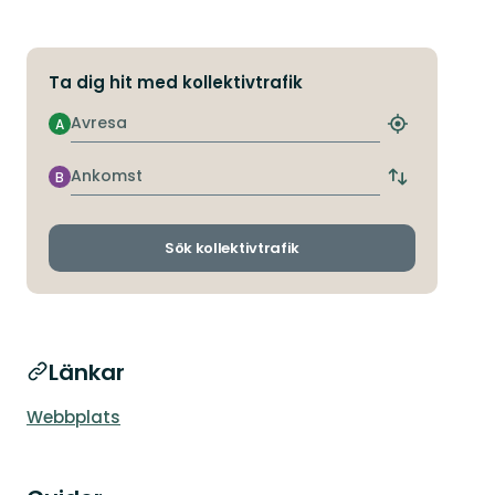
Ta dig hit med kollektivtrafik
Avresa
A
Hitta
närmaste
hållplats
Ankomst
B
Byt
avgångs-
och
ankomsthållp
Sök kollektivtrafik
Länkar
Webbplats