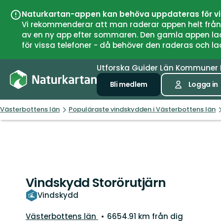
Naturkartan-appen kan behöva uppdateras för v
Vi rekommenderar att man raderar appen helt från si
av en ny app efter sommaren. Den gamla appen laddar
för vissa telefoner - då behöver den raderas och l
Utforska
Guider
Län
Kommuner
Bli medlem
Logga in
Västerbottens län
Populäraste vindskydden i Västerbottens län
Vindskydd Storörutjärn
Vindskydd
Län:
Västerbottens län
6654.91 km från dig