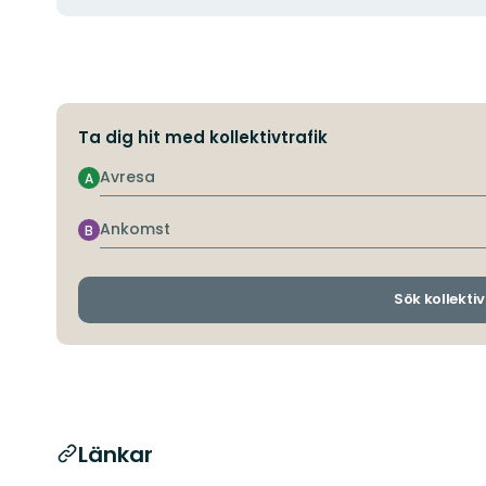
Ta dig hit med kollektivtrafik
Avresa
A
Ankomst
B
Sök kollektiv
Länkar