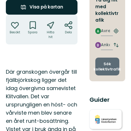
med
Visa på kartan
kollektivtr
Åtgärder
afik
Avresa
A
Besökt
Spara
Hitta
Dela
Hitta
hit
närmas
hållpla
Ankomst
B
Byt
avgång
och
ankomst
Sök
kollektivtrafik
Beskrivning
Där granskogen övergår till
fjällbjörkskog ligger det
idag övergivna samevistet
Klitvallen. Det var
Guider
ursprungligen en höst- och
vårviste men blev senare
en året runt-bosättning.
Vistet var i bruk ända in på