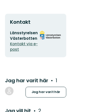
Kontakt
E-
Organisationens
Länsstyrelsen
postadress
logotyp
Västerbotten
Kontakt via e-
post
Jag har varit här
1
Jag har varit här
Jag vill hit
2