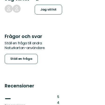
Jag vill hit
Frågor och svar
Ställ en fråga till andra
Naturkartan-användare.
Ställ en fråga
Recensioner
—
:
5
:
4