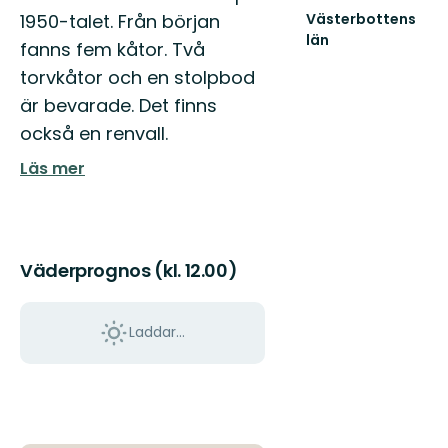
1950-talet. Från början
Västerbottens
län
fanns fem kåtor. Två
Välkommen
torvkåtor och en stolpbod
ut
i
är bevarade. Det finns
naturen
också en renvall.
Läs mer
Väderprognos (kl. 12.00)
Laddar...