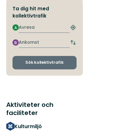
Ta dig hit med
kollektivtrafik
Avresa
A
Hitta
närmaste
hållplats
Ankomst
B
Byt
avgångs-
och
ankomsthållplatser
Sök kollektivtrafik
Aktiviteter och
faciliteter
Kulturmiljö