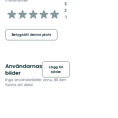
0 recensioner
:
3
av
:
2
:
1
5
stjärnor
Betygsätt denna plats
Användarnas
Lägg till
bilder
bilder
Inga användarbilder ännu. Bli den
första att dela!