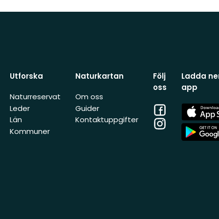
Utforska
Naturkartan
Följ
Ladda ner
oss
app
Naturreservat
Om oss
Facebook
App
Leder
Guider
Store
Län
Kontaktuppgifter
Instagram
App
Kommuner
Store