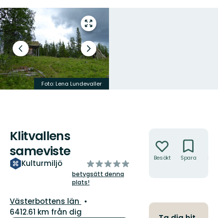
Gå
till
helskärmsläge
Föregående
Nästa
bild
bildspel
Foto: Lena Lundevaller
Foto: Emma Johansson
Klitvallens
Åtgärder
sameviste
Besökt
Spara
Hitt
av
Kulturmiljö
hit
5
betygsätt denna
plats!
stjärnor
Län:
Västerbottens län
6412.61 km från dig
Ta dig hit