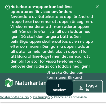
Naturkartan-appen kan behöva
Stän
uppdateras för vissa användare
Användare av Naturkartans app för Android
rapporterar i sommar att appen är seg mm.
Vi rekommenderar att man raderar appen
helt från sin telefon i så fall och laddar ned
igen! Då skall den fungera bättre. Den
befintliga appen skall ersättas av en ny app
efter sommaren. Den gamla appen laddar
all data för hela landet lokalt i appen (för
att klara offline-läge) men det innebär att
den blir för stor för vissa telefoner - då
behöver den raderas och laddas ned igen!
Utforska
Guider
Län
Kommuner
Bli kund
Bli
Logga
medlem
in
Västerbottens län
Kulturmiljö
Klitvallens sameviste