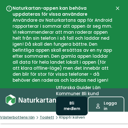
Naturkartan-appen kan behöva
Stän
uppdateras för vissa användare
Användare av Naturkartans app för Android
rapporterar i sommar att appen är seg mm.
Vi rekommenderar att man raderar appen
helt från sin telefon i så fall och laddar ned
igen! Då skall den fungera bättre. Den
befintliga appen skall ersättas av en ny app
efter sommaren. Den gamla appen laddar
all data för hela landet lokalt i appen (för
att klara offline-läge) men det innebär att
den blir för stor för vissa telefoner - då
behöver den raderas och laddas ned igen!
Utforska
Guider
Län
Kommuner
Bli kund
Bli
Logga
medlem
in
Västerbottens län
Toalett
Klipptr.kalven