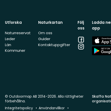
Utforska
Naturkartan
Följ
Ladda ner
oss
app
Naturreservat
Om oss
Facebook
App
Leder
Guider
Store
Län
Kontaktuppgifter
Instagram
App
Kommuner
Store
© Outdoormap AB 2014-2026. Alla rättigheter
Skaffa Natu
förbehållna.
organisat
Integritetspolicy
Användarvillkor