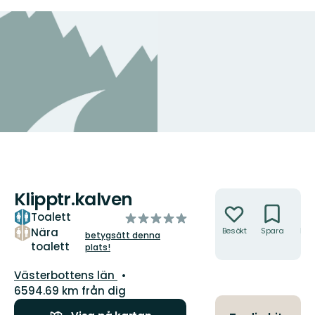
Klipptr.kalven
Åtgärder
Toalett
av
5
Nära
Besökt
Spara
Hitt
betygsätt denna
hit
toalett
stjärnor
plats!
Län:
Västerbottens län
6594.69 km från dig