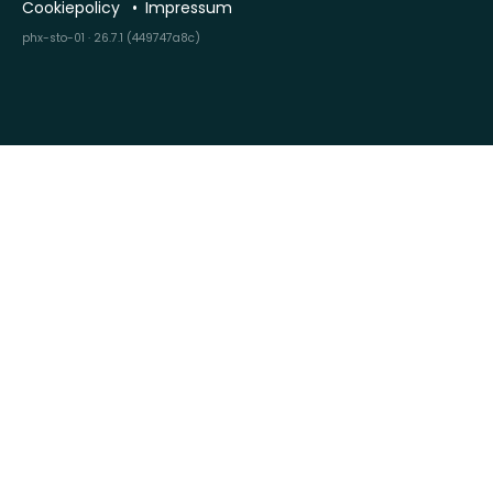
Cookiepolicy
Impressum
phx-sto-01 · 26.7.1 (449747a8c)