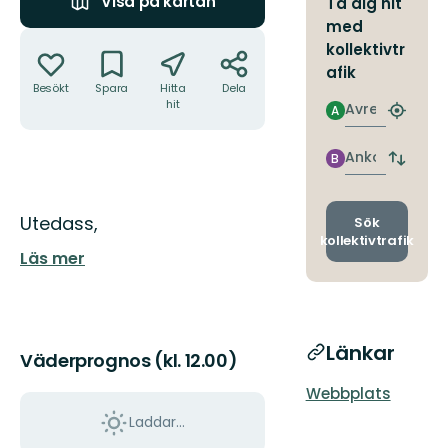
Visa på kartan
Ta dig hit
med
Åtgärder
kollektivtr
afik
Besökt
Spara
Hitta
Dela
hit
Avresa
A
Hitta
närmas
hållpla
Ankomst
B
Byt
avgång
och
Beskrivning
ankomst
Utedass,
Sök
kollektivtrafik
Läs mer
Länkar
Väderprognos (kl. 12.00)
Webbplats
Laddar...