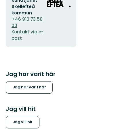
Kundtjänst
postadress
logotyp
Skellefteå
kommun
+46 910 73 50
00
Kontakt via e-
post
Jag har varit här
Jag har varit här
Jag vill hit
Jag vill hit