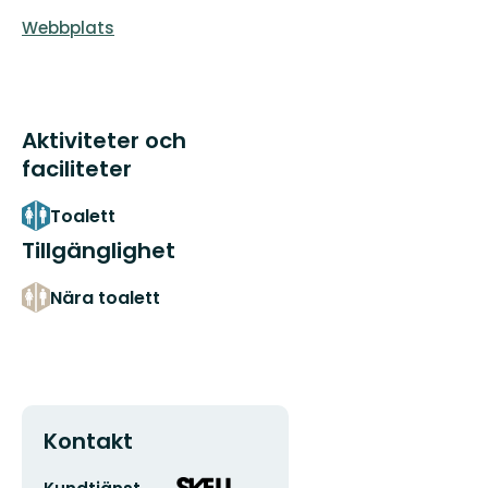
Webbplats
Aktiviteter och
faciliteter
Toalett
Tillgänglighet
Nära toalett
Kontakt
E-
Organisationens