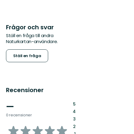
Frågor och svar
Ställ en fråga till andra
Naturkartan-användare.
Ställ en fråga
Recensioner
—
:
5
:
4
0 recensioner
:
3
av
:
2
:
1