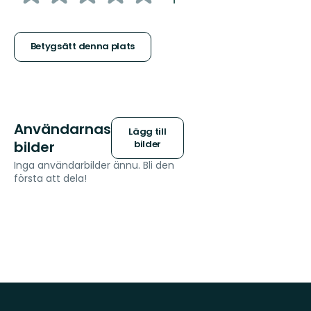
5
stjärnor
Betygsätt denna plats
Användarnas
Lägg till
bilder
bilder
Inga användarbilder ännu. Bli den
första att dela!