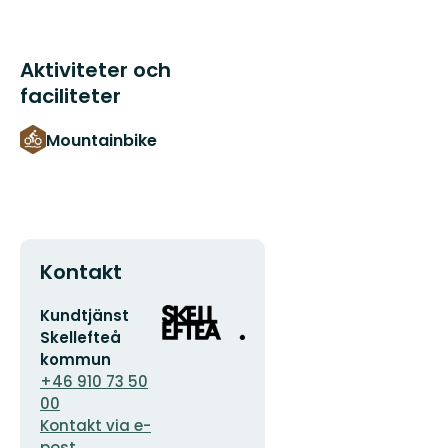
Aktiviteter och
faciliteter
Mountainbike
Kontakt
E-
Organisationens
Kundtjänst
postadress
logotyp
Skellefteå
kommun
+46 910 73 50
00
Kontakt via e-
post