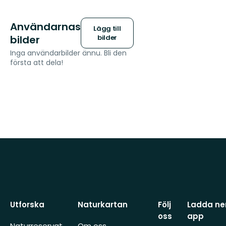
Användarnas
Lägg till
bilder
bilder
Inga användarbilder ännu. Bli den
första att dela!
Utforska
Naturkartan
Följ
Ladda ner
oss
app
Naturreservat
Om oss