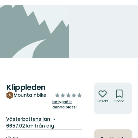
Klippleden
Åtgärder
av
Mountainbike
5
Besökt
Spara
Hitt
betygsätt
hit
denna plats!
stjärnor
Län:
Västerbottens län
6657.02 km från dig
Information