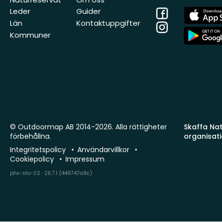
Facebook
App
Leder
Guider
Store
Län
Kontaktuppgifter
Instagram
App
Kommuner
Store
© Outdoormap AB 2014-2026. Alla rättigheter
Skaffa Natu
förbehållna.
organisat
Integritetspolicy
Användarvillkor
Cookiepolicy
Impressum
phx-sto-02 · 26.7.1 (449747a8c)