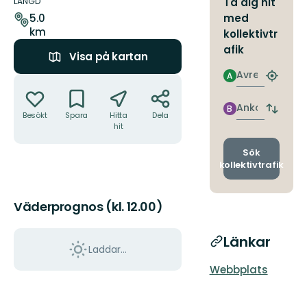
om
LÄNGD
Ta dig hit
leden
med
5.0
km
kollektivtr
afik
Visa på kartan
Avresa
A
Åtgärder
Hitta
närmas
hållpla
Ankomst
B
Byt
Besökt
Spara
Hitta
Dela
avgång
hit
och
ankomst
Sök
kollektivtrafik
Väderprognos (kl. 12.00)
Länkar
Laddar...
Webbplats