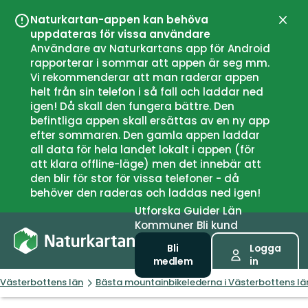
Naturkartan-appen kan behöva
Stän
uppdateras för vissa användare
Användare av Naturkartans app för Android
rapporterar i sommar att appen är seg mm.
Vi rekommenderar att man raderar appen
helt från sin telefon i så fall och laddar ned
igen! Då skall den fungera bättre. Den
befintliga appen skall ersättas av en ny app
efter sommaren. Den gamla appen laddar
all data för hela landet lokalt i appen (för
att klara offline-läge) men det innebär att
den blir för stor för vissa telefoner - då
behöver den raderas och laddas ned igen!
Utforska
Guider
Län
Kommuner
Bli kund
Bli
Logga
medlem
in
Västerbottens län
Bästa mountainbikelederna i Västerbottens lä