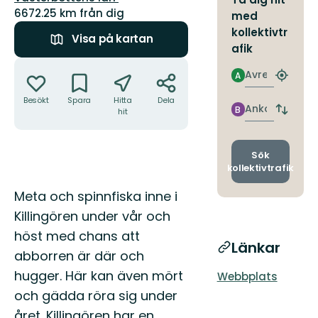
6672.25 km från dig
med
kollektivtr
Visa på kartan
afik
Åtgärder
Avresa
A
Hitta
närmas
Besökt
Spara
Hitta
Dela
hållpla
Ankomst
B
hit
Byt
avgång
och
ankomst
Sök
kollektivtrafik
Beskrivning
Meta och spinnfiska inne i
Killingören under vår och
höst med chans att
Länkar
abborren är där och
hugger. Här kan även mört
Webbplats
och gädda röra sig under
året. Killingören har en