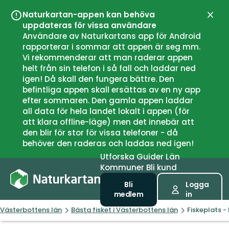
Naturkartan-appen kan behöva
Stän
uppdateras för vissa användare
Användare av Naturkartans app för Android
rapporterar i sommar att appen är seg mm.
Vi rekommenderar att man raderar appen
helt från sin telefon i så fall och laddar ned
igen! Då skall den fungera bättre. Den
befintliga appen skall ersättas av en ny app
efter sommaren. Den gamla appen laddar
all data för hela landet lokalt i appen (för
att klara offline-läge) men det innebär att
den blir för stor för vissa telefoner - då
behöver den raderas och laddas ned igen!
Utforska
Guider
Län
Kommuner
Bli kund
Bli
Logga
medlem
in
Västerbottens län
Bästa fisket i Västerbottens län
Fiskeplats - 