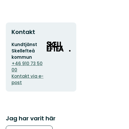
Kontakt
E-
Organisationens
Kundtjänst
postadress
logotyp
Skellefteå
kommun
+46 910 73 50
00
Kontakt via e-
post
Jag har varit här