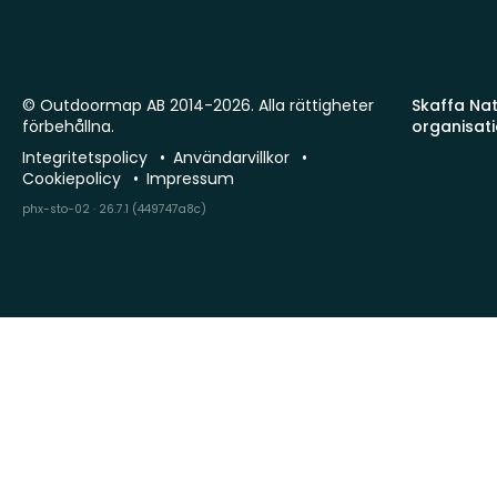
© Outdoormap AB 2014-2026. Alla rättigheter
Skaffa Natu
förbehållna.
organisat
Integritetspolicy
Användarvillkor
Cookiepolicy
Impressum
phx-sto-02 · 26.7.1 (449747a8c)