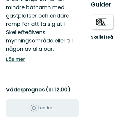
Guider
mindre båthamn med
gästplatser och enklare
ramp för att ta sig ut i
Skellefteälvens
Skellefteå
mynningsområde eller till
Välkommen
någon av alla öar.
till
Skellefteås
Läs mer
fantastiska
natur!
Väderprognos (kl. 12.00)
Laddar...