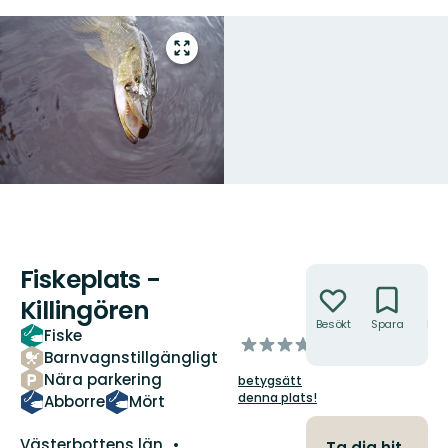
Gå
till
helskärmsläge
Fiskeplats -
Åtgärder
Killingören
Besökt
Spara
Hitt
Fiske
av
hit
Barnvagnstillgängligt
5
Nära parkering
betygsätt
stjärnor
denna plats!
Abborre
Mört
Län:
Västerbottens län
Ta dig hit