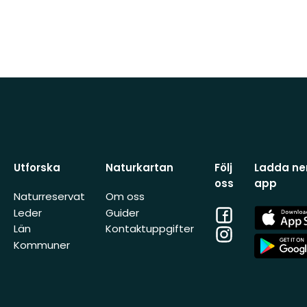
Utforska
Naturkartan
Följ
Ladda ner
oss
app
Naturreservat
Om oss
Facebook
App
Leder
Guider
Store
Län
Kontaktuppgifter
Instagram
App
Kommuner
Store