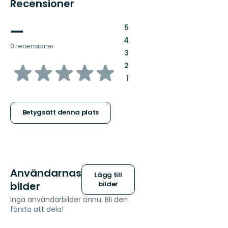
Recensioner
—
:
5
:
4
0 recensioner
:
3
av
:
2
:
1
5
stjärnor
Betygsätt denna plats
Användarnas
Lägg till
bilder
bilder
Inga användarbilder ännu. Bli den
första att dela!