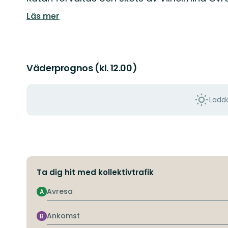
Läs mer
Väderprognos (kl. 12.00)
Ladda
Ta dig hit med kollektivtrafik
Avresa
A
Ankomst
B