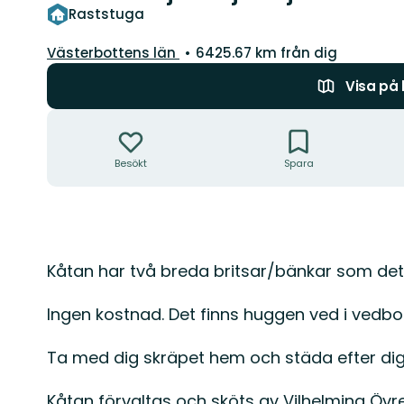
Raststuga
Län:
Västerbottens län
6425.67 km från dig
Visa på
Åtgärder
Besökt
Spara
Beskrivning
Kåtan har två breda britsar/bänkar som det
Ingen kostnad. Det finns huggen ved i vedbo
Ta med dig skräpet hem och städa efter dig
Kåtan förvaltas och sköts av Vilhelmina Övr