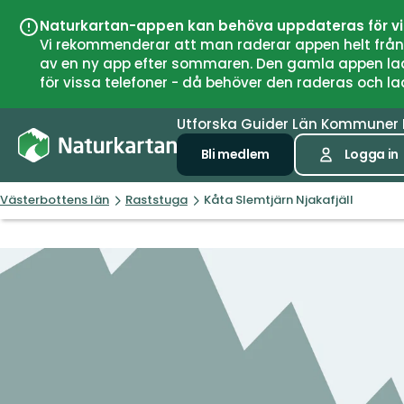
Naturkartan-appen kan behöva uppdateras för v
Vi rekommenderar att man raderar appen helt från si
av en ny app efter sommaren. Den gamla appen laddar
för vissa telefoner - då behöver den raderas och l
Utforska
Guider
Län
Kommuner
Bli medlem
Logga in
Västerbottens län
Raststuga
Kåta Slemtjärn Njakafjäll