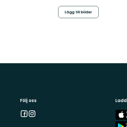
Lägg till bilder
Följ oss
Ladd
Facebook
Instagram
App
Stor
App