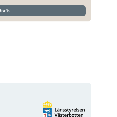
avgångs-
och
ankomsthållplatser
trafik
Organisationens
logotyp