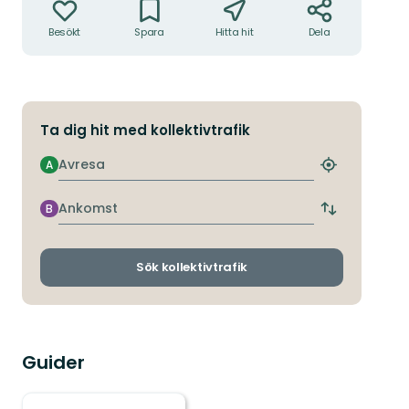
Besökt
Spara
Hitta hit
Dela
Ta dig hit med kollektivtrafik
Avresa
A
Hitta
närmaste
hållplats
Ankomst
B
Byt
avgångs-
och
ankomsthållp
Sök kollektivtrafik
Guider