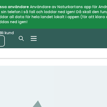
issa användare
Användare av Naturkartans app för Andr
n telefon i så fall och laddar ned igen! Då skall den fun
 all data för hela landet lokalt i appen (för att klara of
addas ned igen!
Bli kund