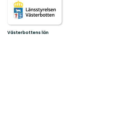
Västerbottens län
Välkommen
ut
i
naturen