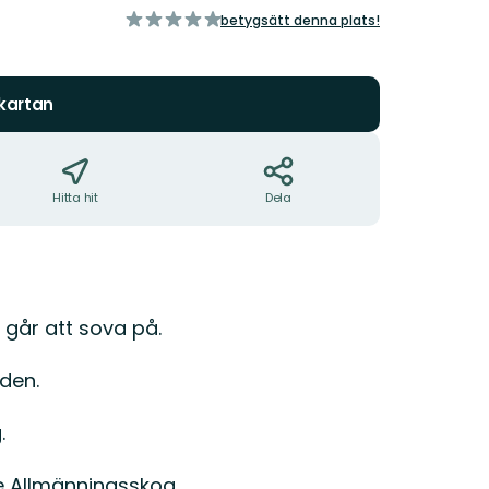
av
betygsätt denna plats!
5
stjärnor
 kartan
Hitta hit
Dela
 går att sova på.
den.
.
e Allmänningsskog.