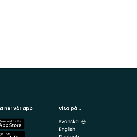
a ner vår app
Visa på…
Svenska
e
English
Deutsch