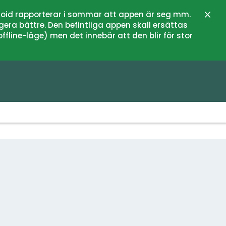
oid rapporterar i sommar att appen är seg mm.
Stän
gera bättre. Den befintliga appen skall ersättas
fline-läge) men det innebär att den blir för stor