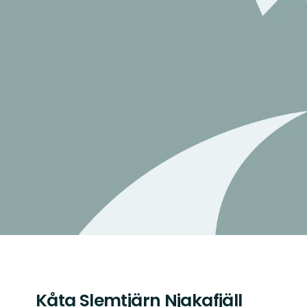
Kåta Slemtjärn Njakafjäll