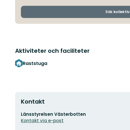
Sök kollektiv
Aktiviteter och faciliteter
Raststuga
Kontakt
E-
Länsstyrelsen Västerbotten
postadress
Kontakt via e-post