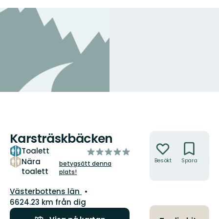
Karsträskbäcken
Åtgärder
Toalett
av
5
Nära
Besökt
Spara
Hitt
betygsätt denna
hit
toalett
stjärnor
plats!
Län:
Västerbottens län
6624.23 km från dig