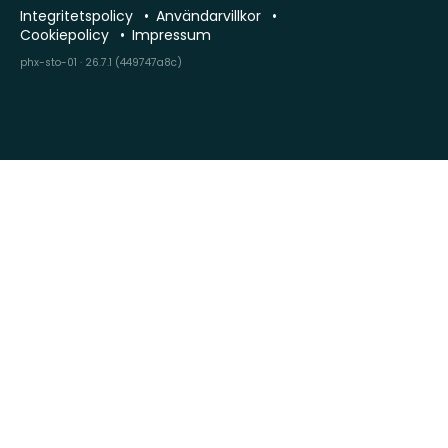
Integritetspolicy
Användarvillkor
Cookiepolicy
Impressum
phx-sto-01 · 26.7.1 (449747a8c)