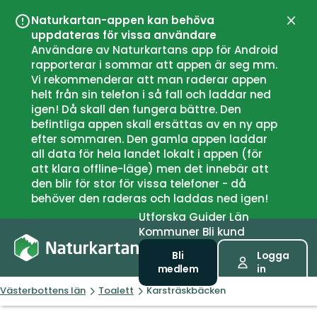
Naturkartan-appen kan behöva
Stän
uppdateras för vissa användare
Användare av Naturkartans app för Android
rapporterar i sommar att appen är seg mm.
Vi rekommenderar att man raderar appen
helt från sin telefon i så fall och laddar ned
igen! Då skall den fungera bättre. Den
befintliga appen skall ersättas av en ny app
efter sommaren. Den gamla appen laddar
all data för hela landet lokalt i appen (för
att klara offline-läge) men det innebär att
den blir för stor för vissa telefoner - då
behöver den raderas och laddas ned igen!
Utforska
Guider
Län
Kommuner
Bli kund
Bli
Logga
medlem
in
Västerbottens län
Toalett
Karsträskbäcken