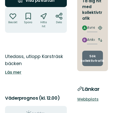
Visa på kartan
Ta dig hit
med
Åtgärder
kollektivtr
afik
Besökt
Spara
Hitta
Dela
hit
Avresa
A
Hitta
närmas
hållpla
Ankomst
B
Byt
avgång
och
Beskrivning
ankomst
Utedass, utlopp Karsträsk
Sök
kollektivtrafik
bäcken
Läs mer
Länkar
Väderprognos (kl. 12.00)
Webbplats