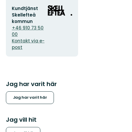
E-
Organisationens
Kundtjänst
postadress
logotyp
Skellefteå
kommun
+46 910 73 50
00
Kontakt via e-
post
Jag har varit här
Jag har varit här
Jag vill hit