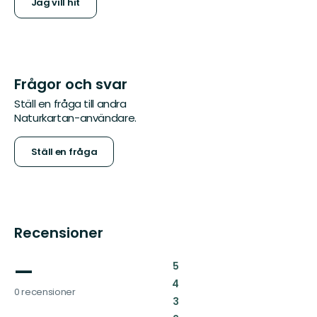
Jag vill hit
Frågor och svar
Ställ en fråga till andra
Naturkartan-användare.
Ställ en fråga
Recensioner
—
:
5
:
4
0 recensioner
:
3