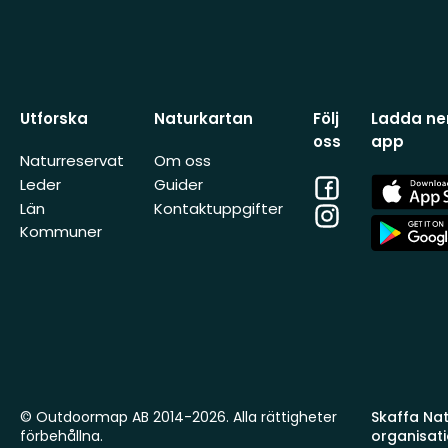
Utforska
Naturkartan
Följ
Ladda ner
oss
app
Naturreservat
Om oss
Facebook
App
Leder
Guider
Store
Län
Kontaktuppgifter
Instagram
App
Kommuner
Store
© Outdoormap AB 2014-2026. Alla rättigheter
Skaffa Natu
förbehållna.
organisat