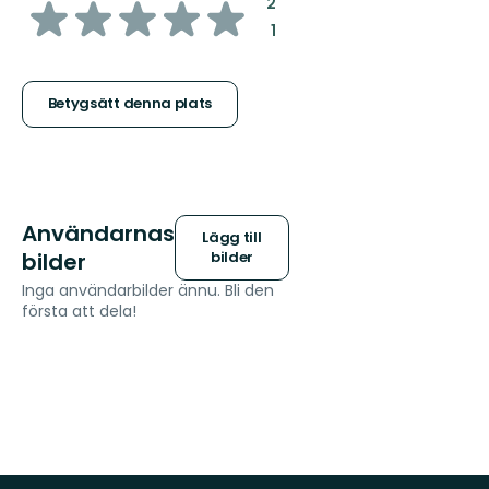
av
:
2
:
1
5
stjärnor
Betygsätt denna plats
Användarnas
Lägg till
bilder
bilder
Inga användarbilder ännu. Bli den
första att dela!