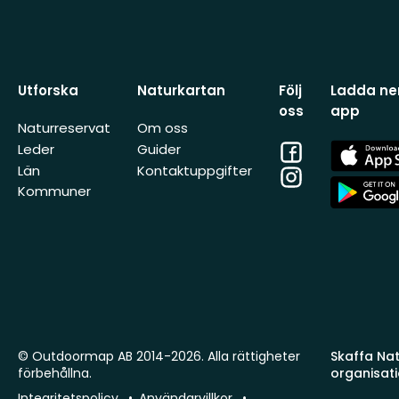
Utforska
Naturkartan
Följ
Ladda ner
oss
app
Naturreservat
Om oss
Facebook
App
Leder
Guider
Store
Län
Kontaktuppgifter
Instagram
App
Kommuner
Store
© Outdoormap AB 2014-2026. Alla rättigheter
Skaffa Natu
förbehållna.
organisat
Integritetspolicy
Användarvillkor