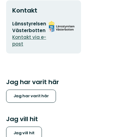
Kontakt
E-
Organisationens
Länsstyrelsen
postadress
logotyp
Västerbotten
Kontakt via e-
post
Jag har varit här
Jag har varit här
Jag vill hit
Jag vill hit