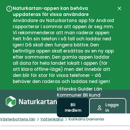
Naturkartan-appen kan behöva
Stän
uppdateras för vissa användare
Användare av Naturkartans app för Android
rapporterar i sommar att appen är seg mm.
Vi rekommenderar att man raderar appen
helt från sin telefon i så fall och laddar ned
igen! Då skall den fungera bättre. Den
befintliga appen skall ersättas av en ny app
efter sommaren. Den gamla appen laddar
all data för hela landet lokalt i appen (för
att klara offline-läge) men det innebär att
den blir för stor för vissa telefoner - då
behöver den raderas och laddas ned igen!
Utforska
Guider
Län
Kommuner
Bli kund
Bli
Logga
medlem
in
Västerbottens län
Vattenkälla
Kallkälla Dainanäs