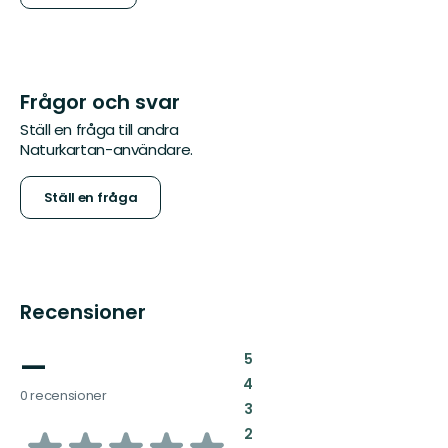
Frågor och svar
Ställ en fråga till andra
Naturkartan-användare.
Ställ en fråga
Recensioner
—
:
5
:
4
0 recensioner
:
3
av
:
2