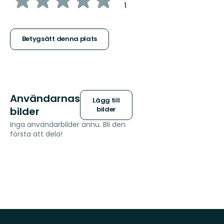
:
1
5
stjärnor
Betygsätt denna plats
Användarnas
Lägg till
bilder
bilder
Inga användarbilder ännu. Bli den
första att dela!