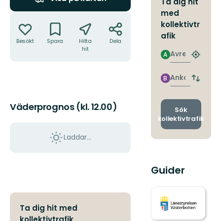
Ta dig hit
med
Åtgärder
kollektivtr
afik
Besökt
Spara
Hitta
Dela
hit
Avresa
A
Hitta
närmas
hållpla
Ankomst
B
Byt
avgång
och
Väderprognos (kl. 12.00)
ankomst
Sök
kollektivtrafik
Laddar...
Guider
Ta dig hit med
kollektivtrafik