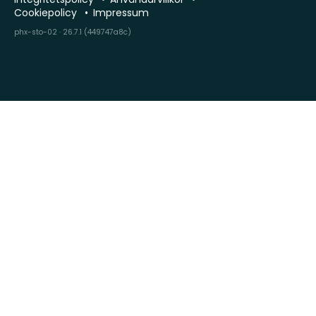
Cookiepolicy
Impressum
phx-sto-02 · 26.7.1 (449747a8c)