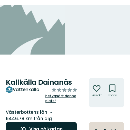
Kallkälla Dainanäs
Åtgärder
av
Vattenkälla
5
Besökt
Spara
Hitt
betygsätt denna
hit
plats!
stjärnor
Län:
Västerbottens län
6446.78 km från dig
Visa på kartan