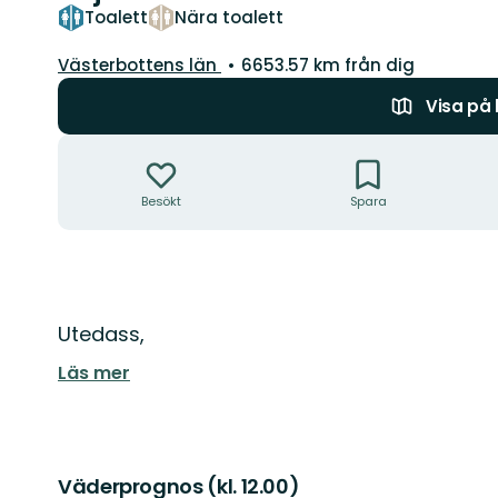
Toalett
Nära toalett
Län:
Västerbottens län
6653.57 km från dig
Visa på
Åtgärder
Besökt
Spara
Beskrivning
Utedass,
Läs mer
Väderprognos (kl. 12.00)