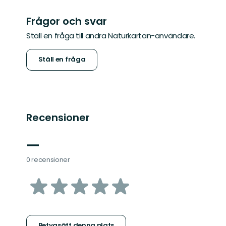
Frågor och svar
Ställ en fråga till andra Naturkartan-användare.
Ställ en fråga
Recensioner
—
0 recensioner
av
5
Betygsätt denna plats