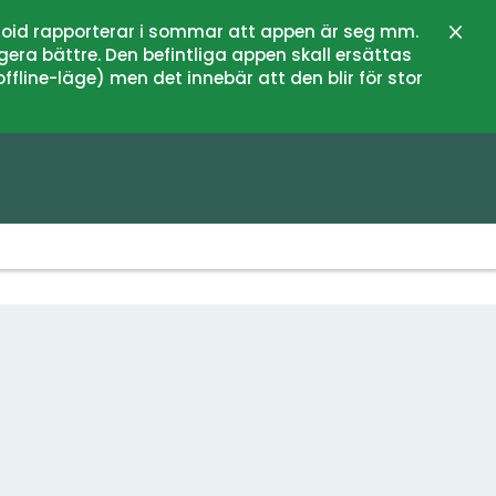
oid rapporterar i sommar att appen är seg mm.
Stän
gera bättre. Den befintliga appen skall ersättas
fline-läge) men det innebär att den blir för stor