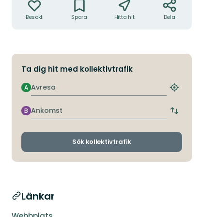
Besökt
Spara
Hitta hit
Dela
Ta dig hit med kollektivtrafik
Avresa
A
Hitta
närmaste
hållplats
Ankomst
B
Byt
avgångs-
och
ankomsthållp
Sök kollektivtrafik
Länkar
Webbplats