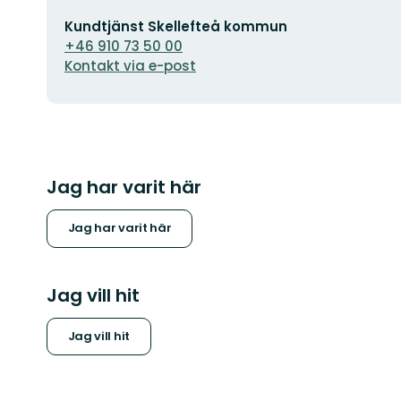
E-
Kundtjänst Skellefteå kommun
postadress
+46 910 73 50 00
Kontakt via e-post
Jag har varit här
Jag har varit här
Jag vill hit
Jag vill hit