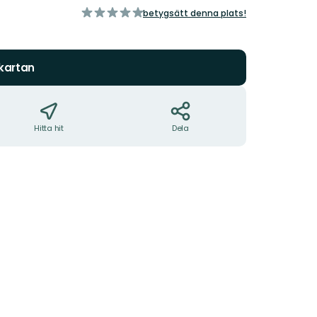
av
betygsätt denna plats!
5
stjärnor
 kartan
Hitta hit
Dela