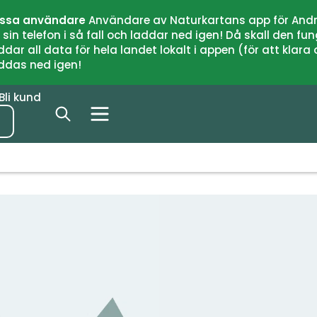
issa användare
Användare av Naturkartans app för Andr
n telefon i så fall och laddar ned igen! Då skall den fun
 all data för hela landet lokalt i appen (för att klara of
addas ned igen!
Bli kund