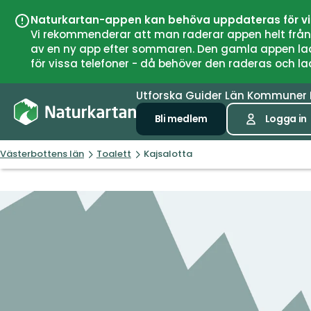
Naturkartan-appen kan behöva uppdateras för v
Vi rekommenderar att man raderar appen helt från si
av en ny app efter sommaren. Den gamla appen laddar
för vissa telefoner - då behöver den raderas och l
Utforska
Guider
Län
Kommuner
Bli medlem
Logga in
Västerbottens län
Toalett
Kajsalotta