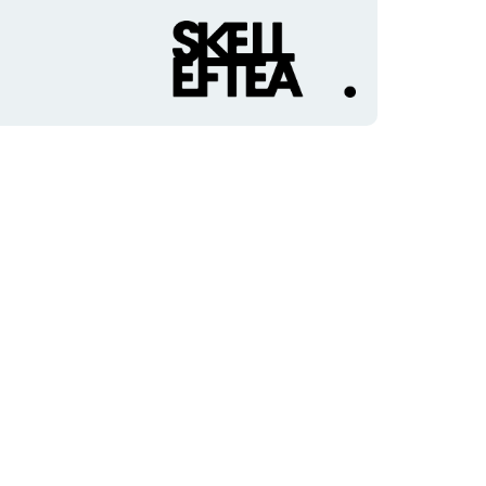
Organisationens
logotyp