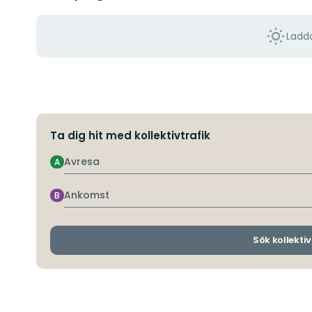
Ladda
Ta dig hit med kollektivtrafik
Avresa
A
Ankomst
B
Sök kollektiv