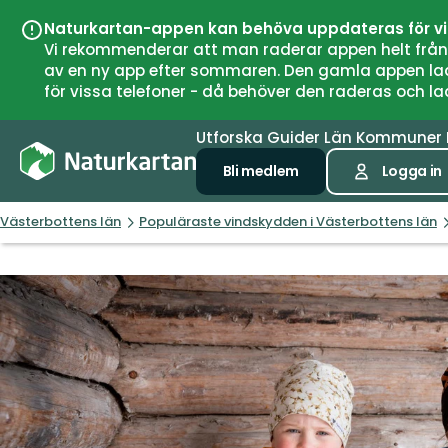
Naturkartan-appen kan behöva uppdateras för v
Vi rekommenderar att man raderar appen helt från si
av en ny app efter sommaren. Den gamla appen laddar
för vissa telefoner - då behöver den raderas och l
Utforska
Guider
Län
Kommuner
Bli medlem
Logga in
Västerbottens län
Populäraste vindskydden i Västerbottens län