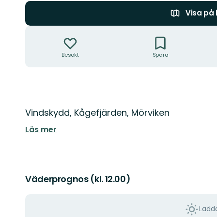
Visa på
Åtgärder
Besökt
Spara
Beskrivning
Vindskydd, Kågefjärden, Mörviken
Läs mer
Väderprognos (kl. 12.00)
Ladda