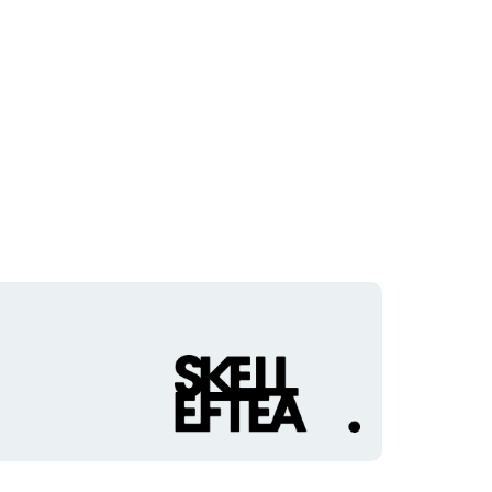
Organisationens
logotyp