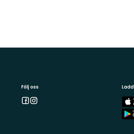
Följ oss
Ladd
Facebook
Instagram
App
Stor
App
Stor