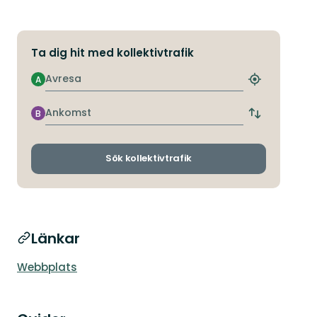
Ta dig hit med kollektivtrafik
Avresa
A
Hitta
närmaste
hållplats
Ankomst
B
Byt
avgångs-
och
ankomsthållp
Sök kollektivtrafik
Länkar
Webbplats