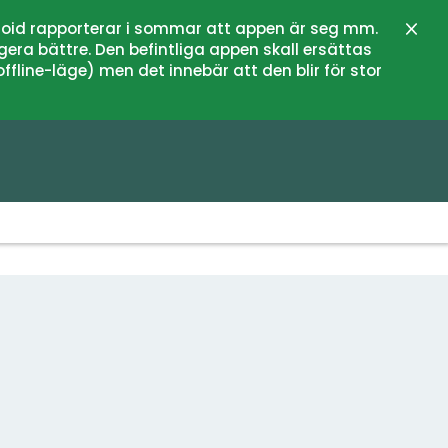
oid rapporterar i sommar att appen är seg mm.
Stän
gera bättre. Den befintliga appen skall ersättas
fline-läge) men det innebär att den blir för stor