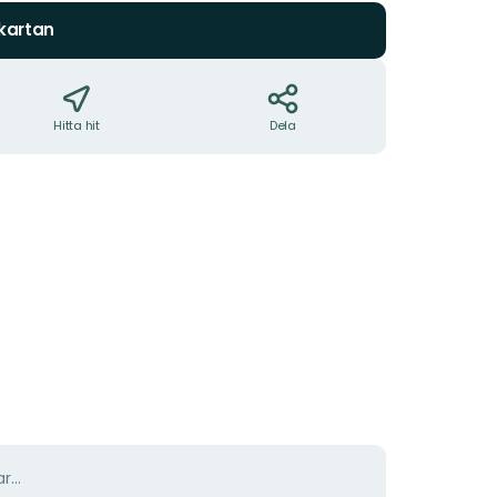
 kartan
Hitta hit
Dela
r...