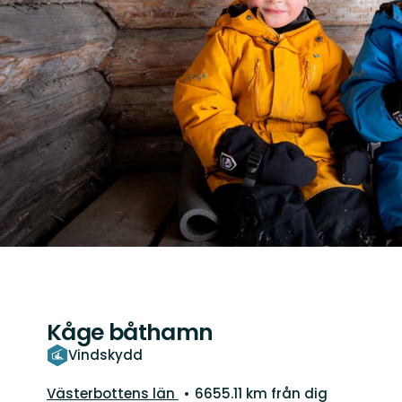
Kåge båthamn
Vindskydd
Län:
Västerbottens län
6655.11 km från dig