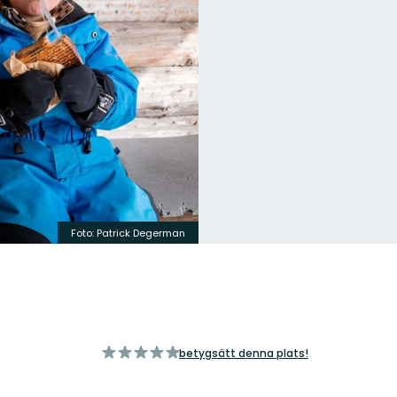
Foto: Patrick Degerman
av
betygsätt denna plats!
5
stjärnor