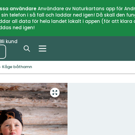
issa användare
Användare av Naturkartans app för Andr
n telefon i så fall och laddar ned igen! Då skall den fun
 all data för hela landet lokalt i appen (för att klara of
addas ned igen!
Bli kund
Kåge båthamn
Gå
till
helskärmsläge