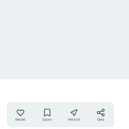
Åtgärder
Besökt
Spara
Hitta hit
Dela