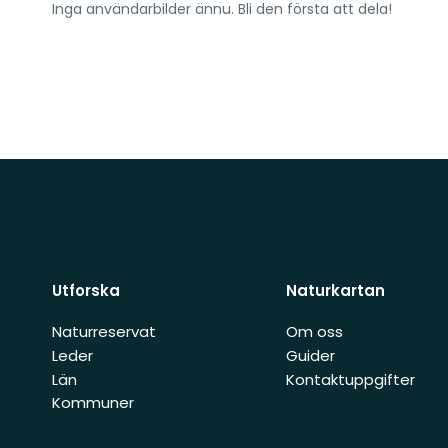
Inga användarbilder ännu. Bli den första att dela!
Utforska
Naturkartan
Naturreservat
Om oss
Leder
Guider
Län
Kontaktuppgifter
Kommuner