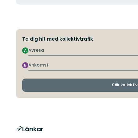
Ta dig hit med kollektivtrafik
Avresa
A
Ankomst
B
Sök kollektiv
Länkar