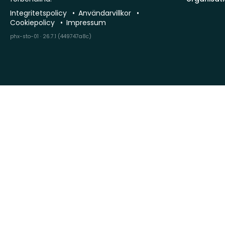
Integritetspolicy
Användarvillkor
Cookiepolicy
Impressum
phx-sto-01 · 26.7.1 (449747a8c)