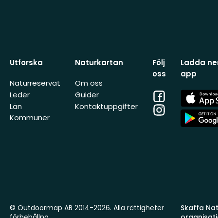
Utforska
Naturkartan
Följ
Ladda ner
oss
app
Naturreservat
Om oss
Facebook
App
Leder
Guider
Store
Län
Kontaktuppgifter
Instagram
App
Kommuner
Store
© Outdoormap AB 2014-2026. Alla rättigheter
Skaffa Natu
förbehållna.
organisat