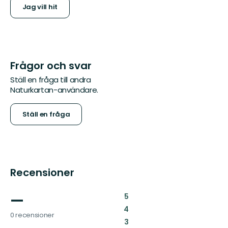
Jag vill hit
Frågor och svar
Ställ en fråga till andra
Naturkartan-användare.
Ställ en fråga
Recensioner
—
:
5
:
4
0 recensioner
:
3