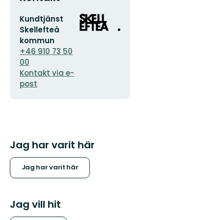
E-
Organisationens
Kundtjänst
postadress
logotyp
Skellefteå
kommun
+46 910 73 50
00
Kontakt via e-
post
Jag har varit här
Jag har varit här
Jag vill hit