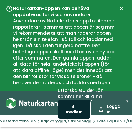
Naturkartan-appen kan behöva
Stän
uppdateras för vissa användare
Användare av Naturkartans app för Android
rapporterar i sommar att appen är seg mm.
Vi rekommenderar att man raderar appen
helt från sin telefon i så fall och laddar ned
igen! Då skall den fungera bättre. Den
befintliga appen skall ersättas av en ny app
efter sommaren. Den gamla appen laddar
all data för hela landet lokalt i appen (för
att klara offline-läge) men det innebär att
den blir för stor för vissa telefoner - då
behöver den raderas och laddas ned igen!
Utforska
Guider
Län
Kommuner
Bli kund
Bli
Logga
medlem
in
Västerbottens län
Kajakbrygga/Strandhugg
Kafé Kajutan IP/U