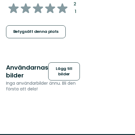
av
:
2
:
1
5
stjärnor
Betygsätt denna plats
Användarnas
Lägg till
bilder
bilder
Inga användarbilder ännu. Bli den
första att dela!