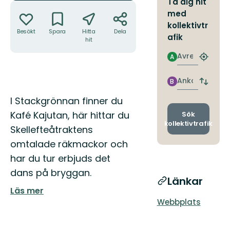
Ta dig hit
Åtgärder
med
kollektivtr
Besökt
Spara
Hitta
Dela
afik
hit
Avresa
A
Hitta
närmas
hållpla
Ankomst
B
Byt
avgång
Beskrivning
I Stackgrönnan finner du
och
ankomst
Kafé Kajutan, här hittar du
Sök
kollektivtrafik
Skellefteåtraktens
omtalade räkmackor och
har du tur erbjuds det
dans på bryggan.
Länkar
Läs mer
Webbplats