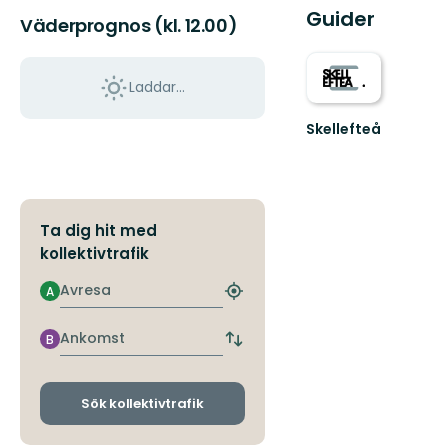
Guider
Väderprognos (kl. 12.00)
Laddar...
Skellefteå
Välkommen
till
Skellefteås
fantastiska
natur!
Ta dig hit med
kollektivtrafik
Avresa
A
Hitta
närmaste
hållplats
Ankomst
B
Byt
avgångs-
och
ankomsthållplatser
Sök kollektivtrafik