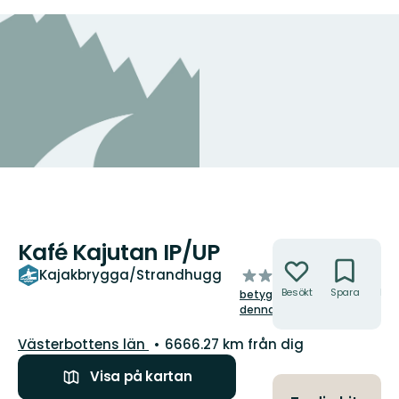
Kafé Kajutan IP/UP
Åtgärder
av
Kajakbrygga/Strandhugg
5
Besökt
Spara
Hitt
betygsätt
hit
stjärnor
denna plats!
Län:
Västerbottens län
6666.27 km från dig
Visa på kartan