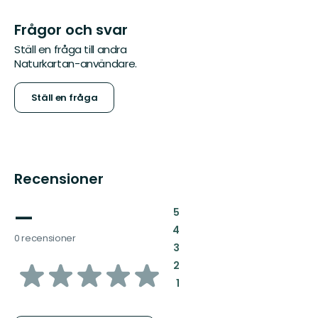
Frågor och svar
Ställ en fråga till andra
Naturkartan-användare.
Ställ en fråga
Recensioner
—
:
5
:
4
0 recensioner
:
3
av
:
2
:
1
5