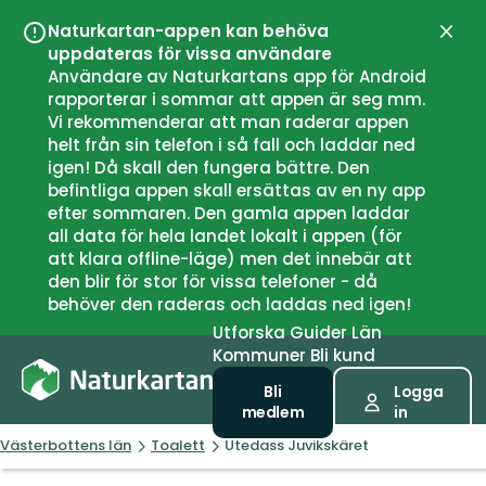
Naturkartan-appen kan behöva
Stän
uppdateras för vissa användare
Användare av Naturkartans app för Android
rapporterar i sommar att appen är seg mm.
Vi rekommenderar att man raderar appen
helt från sin telefon i så fall och laddar ned
igen! Då skall den fungera bättre. Den
befintliga appen skall ersättas av en ny app
efter sommaren. Den gamla appen laddar
all data för hela landet lokalt i appen (för
att klara offline-läge) men det innebär att
den blir för stor för vissa telefoner - då
behöver den raderas och laddas ned igen!
Utforska
Guider
Län
Kommuner
Bli kund
Bli
Logga
medlem
in
Västerbottens län
Toalett
Utedass Juvikskäret