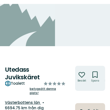
Utedass
Åtgärder
Juvikskäret
Besökt
Spara
Hitt
av
Toalett
hit
5
betygsätt denna
plats!
stjärnor
Län:
Västerbottens län
6694.75 km från dig