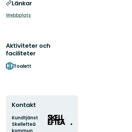
Länkar
Webbplats
Aktiviteter och
faciliteter
Toalett
Kontakt
E-
Organisationens
Kundtjänst
postadress
logotyp
Skellefteå
kommun