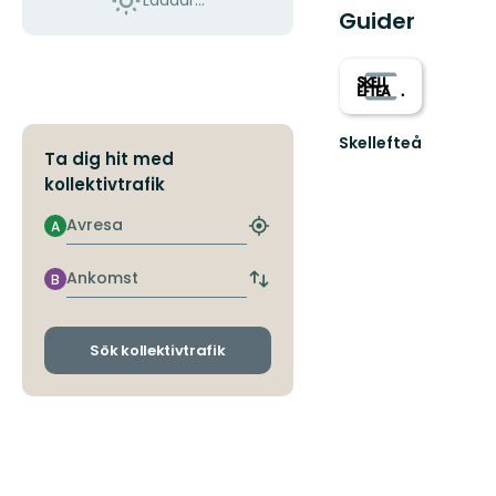
Laddar...
Guider
Skellefteå
Ta dig hit med
Välkommen
kollektivtrafik
till
Skellefteås
Avresa
fantastiska
A
Hitta
natur!
närmaste
hållplats
Ankomst
B
Byt
avgångs-
och
ankomsthållplatser
Sök kollektivtrafik