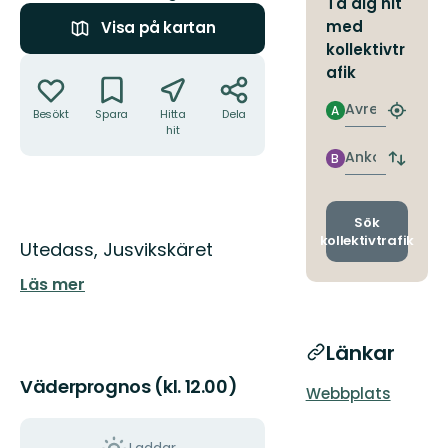
Ta dig hit
med
Visa på kartan
kollektivtr
Åtgärder
afik
Avresa
A
Besökt
Spara
Hitta
Dela
Hitta
hit
närmas
hållpla
Ankomst
B
Byt
avgång
och
ankomst
Sök
kollektivtrafik
Beskrivning
Utedass, Jusvikskäret
Läs mer
Länkar
Väderprognos (kl. 12.00)
Webbplats