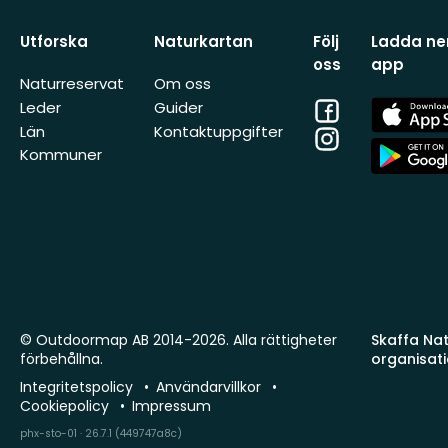
Utforska
Naturkartan
Följ
Ladda ner
oss
app
Naturreservat
Om oss
Facebook
App
Leder
Guider
Store
Län
Kontaktuppgifter
Instagram
App
Kommuner
Store
© Outdoormap AB 2014-2026. Alla rättigheter
Skaffa Natu
förbehållna.
organisat
Integritetspolicy
Användarvillkor
Cookiepolicy
Impressum
phx-sto-01 · 26.7.1 (449747a8c)