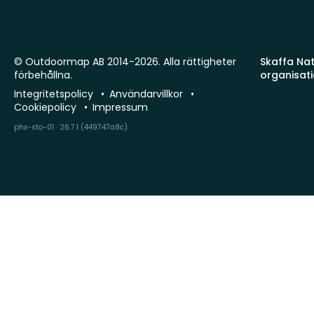
© Outdoormap AB 2014-2026. Alla rättigheter
Skaffa Natu
förbehållna.
organisat
Integritetspolicy
Användarvillkor
Cookiepolicy
Impressum
phx-sto-01 · 26.7.1 (449747a8c)