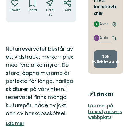
med
kollektivtr
Besökt
Spara
Hitta
Dela
afik
hit
Avresa
A
Hitta
närmas
hållpla
Ankomst
B
Byt
avgång
Beskrivning
Naturreservatet består av
och
ankomst
ett vidsträckt myrkomplex
Sök
kollektivtrafik
med fyra olika myrar. De
stora, öppna myrarna är
perfekta för långa, härliga
skidturer på vårvintern. I
Länkar
reservatet finns många
kulturspår, både av jakt
Läs mer på
Länsstyrelsens
och av boskapsskötsel.
webbplats
Läs mer