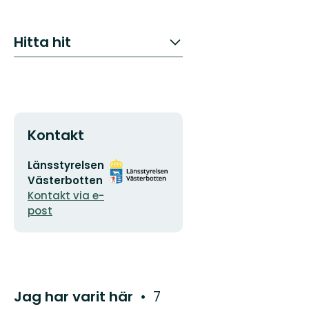
Hitta hit
Kontakt
E-
Organisationens
Länsstyrelsen
postadress
logotyp
Västerbotten
Kontakt via e-
post
Jag har varit här
7