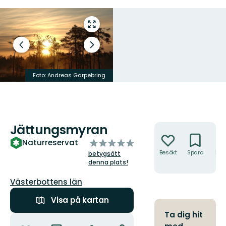
Gå
till
helskärmsläge
Föregående
Nästa
bild
bildspel
Foto: Andreas Garpebring
Foto: Andreas Garpebring
Jättungsmyran
Åtgärder
av
Naturreservat
5
Besökt
Spara
Hitt
betygsätt
hit
stjärnor
denna plats!
Län:
Västerbottens län
Visa på kartan
Ta dig hit
Åtgärder