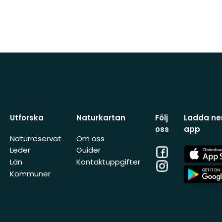
Utforska
Naturkartan
Följ
Ladda ner
oss
app
Naturreservat
Om oss
Facebook
App
Leder
Guider
Store
Län
Kontaktuppgifter
Instagram
App
Kommuner
Store