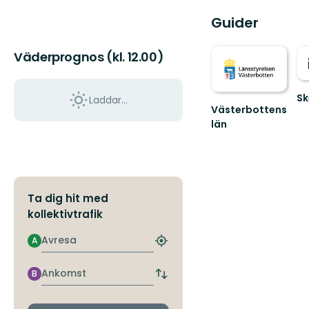
Guider
Väderprognos (kl. 12.00)
Sk
Laddar...
Västerbottens
Vä
till
län
Välkommen
Sk
ut
fa
i
na
naturen
Ta dig hit med
kollektivtrafik
Avresa
A
Hitta
närmaste
hållplats
Ankomst
B
Byt
avgångs-
och