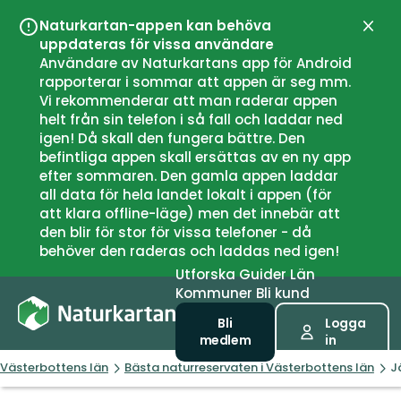
Naturkartan-appen kan behöva
Stän
uppdateras för vissa användare
Användare av Naturkartans app för Android
rapporterar i sommar att appen är seg mm.
Vi rekommenderar att man raderar appen
helt från sin telefon i så fall och laddar ned
igen! Då skall den fungera bättre. Den
befintliga appen skall ersättas av en ny app
efter sommaren. Den gamla appen laddar
all data för hela landet lokalt i appen (för
att klara offline-läge) men det innebär att
den blir för stor för vissa telefoner - då
behöver den raderas och laddas ned igen!
Utforska
Guider
Län
Kommuner
Bli kund
Bli
Logga
medlem
in
Västerbottens län
Bästa naturreservaten i Västerbottens län
J