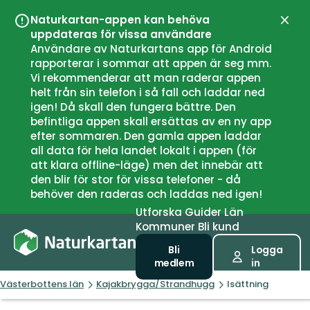
Naturkartan-appen kan behöva
Stän
uppdateras för vissa användare
Användare av Naturkartans app för Android
rapporterar i sommar att appen är seg mm.
Vi rekommenderar att man raderar appen
helt från sin telefon i så fall och laddar ned
igen! Då skall den fungera bättre. Den
befintliga appen skall ersättas av en ny app
efter sommaren. Den gamla appen laddar
all data för hela landet lokalt i appen (för
att klara offline-läge) men det innebär att
den blir för stor för vissa telefoner - då
behöver den raderas och laddas ned igen!
Utforska
Guider
Län
Kommuner
Bli kund
Bli
Logga
medlem
in
Västerbottens län
Kajakbrygga/Strandhugg
Isättning