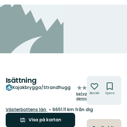
Isättning
Åtgärder
av
Kajakbrygga/Strandhugg
5
Besökt
Spara
Hitt
betygsätt
hit
stjärnor
denna plats!
Län:
Västerbottens län
6651.11 km från dig
Visa på kartan