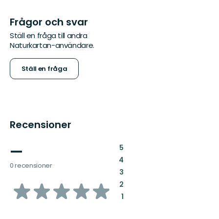
Frågor och svar
Ställ en fråga till andra
Naturkartan-användare.
Ställ en fråga
Recensioner
—
:
5
:
4
0 recensioner
:
3
av
:
2
:
1
5