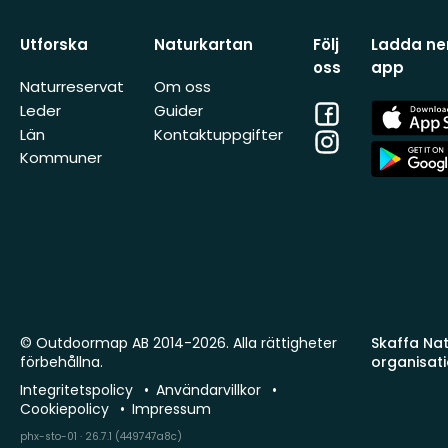
Utforska
Naturkartan
Följ
Ladda ner
oss
app
Naturreservat
Om oss
Facebook
App
Leder
Guider
Store
Län
Kontaktuppgifter
Instagram
App
Kommuner
Store
© Outdoormap AB 2014-2026. Alla rättigheter
Skaffa Natu
förbehållna.
organisat
Integritetspolicy
Användarvillkor
Cookiepolicy
Impressum
phx-sto-01 · 26.7.1 (449747a8c)