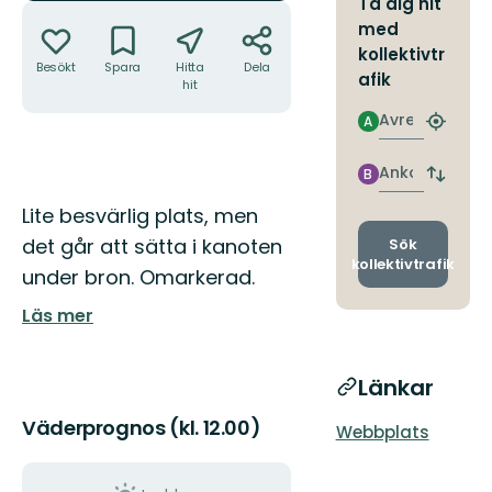
Ta dig hit
Åtgärder
med
kollektivtr
Besökt
Spara
Hitta
Dela
afik
hit
Avresa
A
Hitta
närmas
hållpla
Ankomst
B
Byt
avgång
Beskrivning
Lite besvärlig plats, men
och
ankomst
det går att sätta i kanoten
Sök
kollektivtrafik
under bron. Omarkerad.
Läs mer
Länkar
Väderprognos (kl. 12.00)
Webbplats