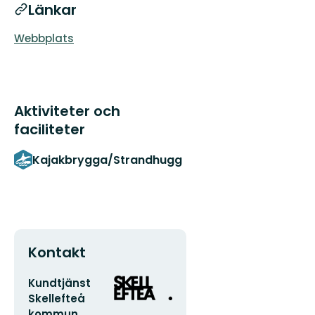
Länkar
Webbplats
Aktiviteter och
faciliteter
Kajakbrygga/Strandhugg
Kontakt
E-
Organisationens
Kundtjänst
postadress
logotyp
Skellefteå
kommun