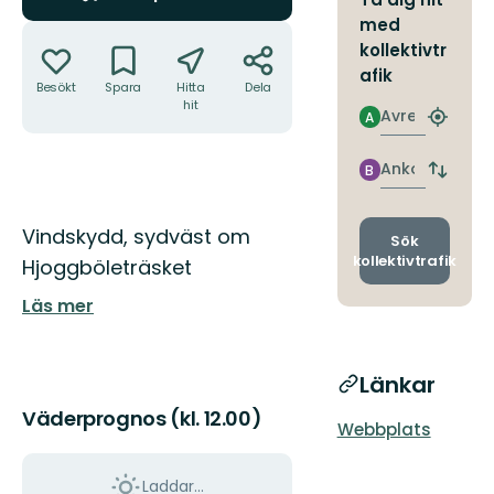
med
Åtgärder
kollektivtr
afik
Besökt
Spara
Hitta
Dela
hit
Avresa
A
Hitta
närmas
hållpla
Ankomst
B
Byt
avgång
och
Beskrivning
Vindskydd, sydväst om
ankomst
Sök
kollektivtrafik
Hjoggböleträsket
Läs mer
Länkar
Väderprognos (kl. 12.00)
Webbplats
Laddar...