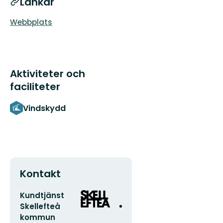
Länkar
Webbplats
Aktiviteter och
faciliteter
Vindskydd
Kontakt
E-
Organisationens
Kundtjänst
postadress
logotyp
Skellefteå
kommun