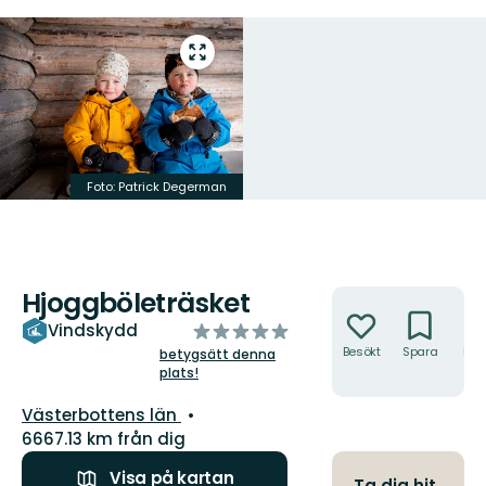
Gå
till
helskärmsläge
Foto: Patrick Degerman
Hjoggböleträsket
Åtgärder
av
Vindskydd
5
Besökt
Spara
Hitt
betygsätt denna
hit
plats!
stjärnor
Län:
Västerbottens län
6667.13 km från dig
Visa på kartan
Ta dig hit