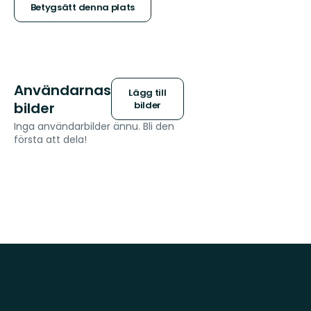
stjärnor
Betygsätt denna plats
Användarnas
Lägg till
bilder
bilder
Inga användarbilder ännu. Bli den
första att dela!