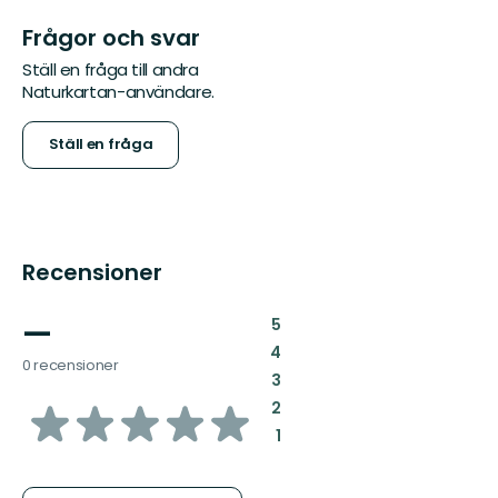
Frågor och svar
Ställ en fråga till andra
Naturkartan-användare.
Ställ en fråga
Recensioner
—
:
5
:
4
0 recensioner
:
3
av
:
2
:
1
5