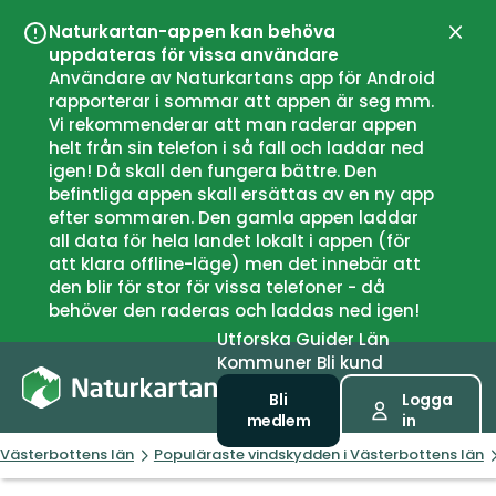
Naturkartan-appen kan behöva
Stän
uppdateras för vissa användare
Användare av Naturkartans app för Android
rapporterar i sommar att appen är seg mm.
Vi rekommenderar att man raderar appen
helt från sin telefon i så fall och laddar ned
igen! Då skall den fungera bättre. Den
befintliga appen skall ersättas av en ny app
efter sommaren. Den gamla appen laddar
all data för hela landet lokalt i appen (för
att klara offline-läge) men det innebär att
den blir för stor för vissa telefoner - då
behöver den raderas och laddas ned igen!
Utforska
Guider
Län
Kommuner
Bli kund
Bli
Logga
medlem
in
Västerbottens län
Populäraste vindskydden i Västerbottens län