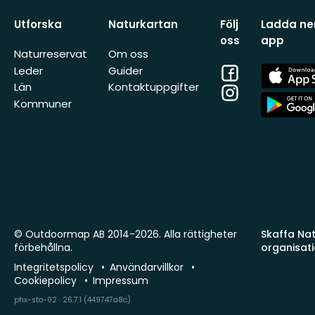
Utforska
Naturkartan
Följ
Ladda ner
oss
app
Naturreservat
Om oss
Facebook
App
Leder
Guider
Store
Län
Kontaktuppgifter
Instagram
App
Kommuner
Store
© Outdoormap AB 2014-2026. Alla rättigheter
Skaffa Natu
förbehållna.
organisat
Integritetspolicy
Användarvillkor
Cookiepolicy
Impressum
phx-sto-02 · 26.7.1 (449747a8c)