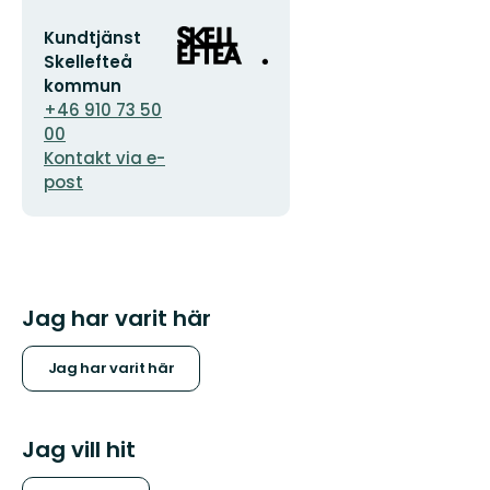
E-
Organisationens
Kundtjänst
postadress
logotyp
Skellefteå
kommun
+46 910 73 50
00
Kontakt via e-
post
Jag har varit här
Jag har varit här
Jag vill hit