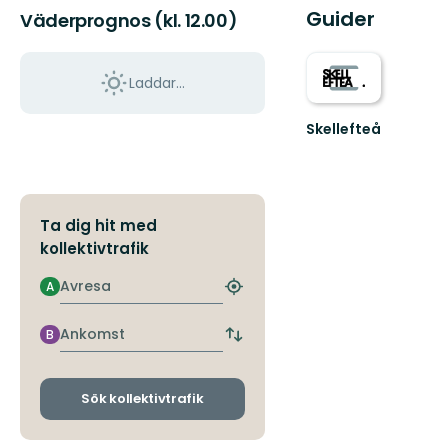
Guider
Väderprognos (kl. 12.00)
Laddar...
Skellefteå
Välkommen
till
Skellefteås
fantastiska
natur!
Ta dig hit med
kollektivtrafik
Avresa
A
Hitta
närmaste
hållplats
Ankomst
B
Byt
avgångs-
och
ankomsthållplatser
Sök kollektivtrafik