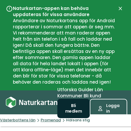
Naturkartan-appen kan behöva
Stän
uppdateras för vissa användare
Användare av Naturkartans app för Android
rapporterar i sommar att appen är seg mm.
Vi rekommenderar att man raderar appen
helt från sin telefon i så fall och laddar ned
igen! Då skall den fungera bättre. Den
befintliga appen skall ersättas av en ny app
efter sommaren. Den gamla appen laddar
all data för hela landet lokalt i appen (för
att klara offline-läge) men det innebär att
den blir för stor för vissa telefoner - då
behöver den raderas och laddas ned igen!
Utforska
Guider
Län
Kommuner
Bli kund
Bli
Logga
medlem
in
Västerbottens län
Promenad
Hälsans stig