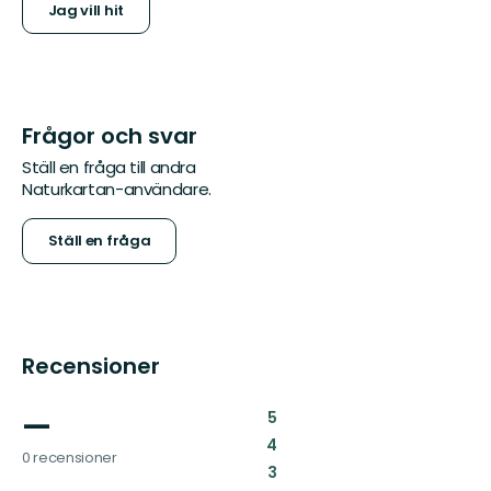
Jag vill hit
Frågor och svar
Ställ en fråga till andra
Naturkartan-användare.
Ställ en fråga
Recensioner
—
:
5
:
4
0 recensioner
:
3