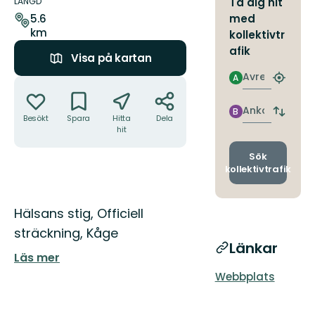
om
LÄNGD
Ta dig hit
leden
med
5.6
km
kollektivtr
afik
Visa på kartan
Avresa
A
Åtgärder
Hitta
närmas
hållpla
Ankomst
B
Byt
Besökt
Spara
Hitta
Dela
avgång
hit
och
ankomst
Sök
kollektivtrafik
Beskrivning
Hälsans stig, Officiell
sträckning, Kåge
Länkar
Läs mer
Webbplats