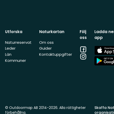
Utforska
Naturkartan
Följ
Ladda ner
oss
app
Naturreservat
Om oss
Facebook
App
Leder
Guider
Store
Län
Kontaktuppgifter
Instagram
App
Kommuner
Store
© Outdoormap AB 2014-2026. Alla rättigheter
Skaffa Natu
förbehållna.
organisat