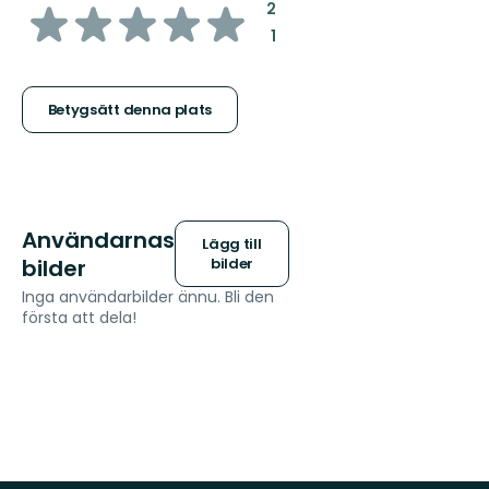
av
:
2
:
1
5
stjärnor
Betygsätt denna plats
Användarnas
Lägg till
bilder
bilder
Inga användarbilder ännu. Bli den
första att dela!