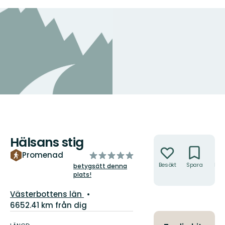
Hälsans stig
Åtgärder
av
Promenad
5
Besökt
Spara
Hitt
betygsätt denna
hit
plats!
stjärnor
Län:
Västerbottens län
6652.41 km från dig
Information