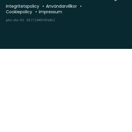
Integritetspolicy
Användarvillkor
Cookiepolicy
Impressum
phx-sto-02 · 26.7.1 (449747a8c)