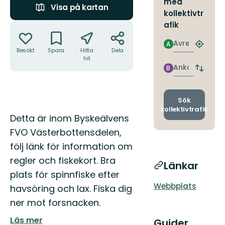
med
Visa på kartan
kollektivtr
Åtgärder
afik
Avresa
A
Hitta
Besökt
Spara
Hitta
Dela
närmas
hit
hållpla
Ankomst
B
Byt
avgång
och
ankomst
Sök
kollektivtrafik
Beskrivning
Detta är inom Byskeälvens
FVO Västerbottensdelen,
följ länk för information om
regler och fiskekort. Bra
Länkar
plats för spinnfiske efter
Webbplats
havsöring och lax. Fiska dig
ner mot forsnacken.
Läs mer
Guider