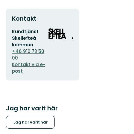
Kontakt
E-
Organisationens
Kundtjänst
postadress
logotyp
Skellefteå
kommun
+46 910 73 50
00
Kontakt via e-
post
Jag har varit här
Jag har varit här