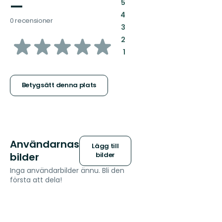
—
:
5
:
4
0 recensioner
:
3
av
:
2
:
1
5
stjärnor
Betygsätt denna plats
Användarnas
Lägg till
bilder
bilder
Inga användarbilder ännu. Bli den
första att dela!