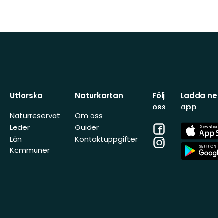
Utforska
Naturkartan
Följ
Ladda ner
oss
app
Naturreservat
Om oss
Facebook
App
Leder
Guider
Store
Län
Kontaktuppgifter
Instagram
App
Kommuner
Store