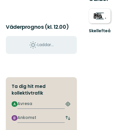
Väderprognos (kl. 12.00)
Skellefteå
Välkommen
till
Laddar...
Skellefteås
fantastiska
natur!
Ta dig hit med
kollektivtrafik
Avresa
A
Hitta
närmaste
hållplats
Ankomst
B
Byt
avgångs-