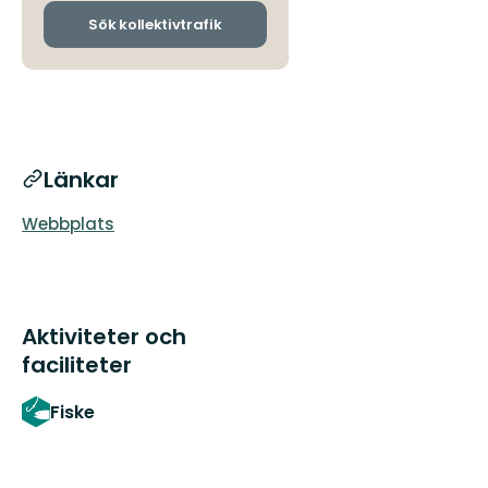
och
ankomsthållplatser
Sök kollektivtrafik
Länkar
Webbplats
Aktiviteter och
faciliteter
Fiske