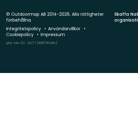
© Outdoormap AB 2014-2026. Alla rättigheter
Skaffa Natu
förbehållna.
organisat
Integritetspolicy
Användarvillkor
Cookiepolicy
Impressum
phx-sto-02 · 26.7.1 (449747a8c)