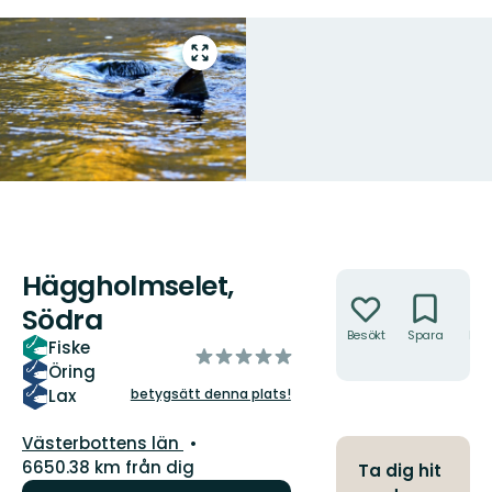
Gå
till
helskärmsläge
Häggholmselet,
Åtgärder
Södra
Besökt
Spara
Hitt
Fiske
av
hit
Öring
5
betygsätt denna plats!
Lax
stjärnor
Län:
Västerbottens län
6650.38 km från dig
Ta dig hit