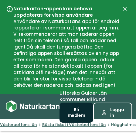
Naturkartan-appen kan behöva
Stän
uppdateras för vissa användare
Användare av Naturkartans app för Android
rapporterar i sommar att appen är seg mm.
Vi rekommenderar att man raderar appen
helt från sin telefon i så fall och laddar ned
igen! Då skall den fungera bättre. Den
befintliga appen skall ersättas av en ny app
efter sommaren. Den gamla appen laddar
all data för hela landet lokalt i appen (för
att klara offline-läge) men det innebär att
den blir för stor för vissa telefoner - då
behöver den raderas och laddas ned igen!
Utforska
Guider
Län
Kommuner
Bli kund
Bli
Logga
medlem
in
Västerbottens län
Bästa fisket i Västerbottens län
Häggholmsel