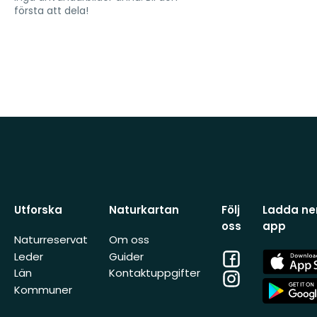
första att dela!
Utforska
Naturkartan
Följ
Ladda ner
oss
app
Naturreservat
Om oss
Facebook
App
Leder
Guider
Store
Län
Kontaktuppgifter
Instagram
App
Kommuner
Store