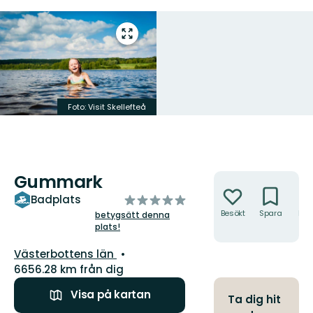
Gå
till
helskärmsläge
Foto: Visit Skellefteå
Gummark
Åtgärder
av
Badplats
5
Besökt
Spara
Hitt
betygsätt denna
hit
plats!
stjärnor
Län:
Västerbottens län
6656.28 km från dig
Visa på kartan
Ta dig hit