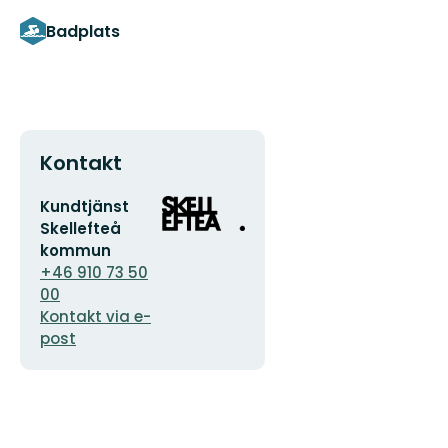
Badplats
Kontakt
E-
Organisationens
Kundtjänst
postadress
logotyp
Skellefteå
kommun
+46 910 73 50
00
Kontakt via e-
post