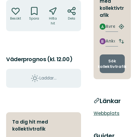
med
Åtgärder
kollektivtr
afik
Besökt
Spara
Hitta
Dela
hit
Avresa
A
Hitta
närmas
hållpla
Ankomst
B
Byt
avgång
och
Väderprognos (kl. 12.00)
ankomst
Sök
kollektivtrafik
Laddar...
Länkar
Webbplats
Ta dig hit med
kollektivtrafik
Guider