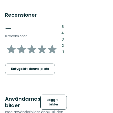
Recensioner
—
:
5
:
4
0 recensioner
:
3
av
:
2
:
1
5
stjärnor
Betygsätt denna plats
Användarnas
Lägg till
bilder
bilder
Inga användarbilder ännu. Bli den