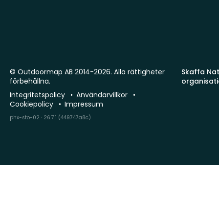
© Outdoormap AB 2014-2026. Alla rättigheter
Skaffa Natu
förbehållna.
organisat
Integritetspolicy
Användarvillkor
Cookiepolicy
Impressum
phx-sto-02 · 26.7.1 (449747a8c)