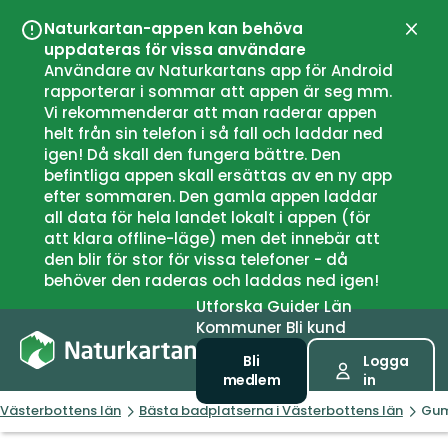
Naturkartan-appen kan behöva
Stän
uppdateras för vissa användare
Användare av Naturkartans app för Android
rapporterar i sommar att appen är seg mm.
Vi rekommenderar att man raderar appen
helt från sin telefon i så fall och laddar ned
igen! Då skall den fungera bättre. Den
befintliga appen skall ersättas av en ny app
efter sommaren. Den gamla appen laddar
all data för hela landet lokalt i appen (för
att klara offline-läge) men det innebär att
den blir för stor för vissa telefoner - då
behöver den raderas och laddas ned igen!
Utforska
Guider
Län
Kommuner
Bli kund
Bli
Logga
medlem
in
Västerbottens län
Bästa badplatserna i Västerbottens län
Gu