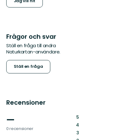
Jag vill hit
Frågor och svar
Ställ en fråga till andra
Naturkartan-användare.
Ställ en fråga
Recensioner
—
:
5
:
4
0 recensioner
:
3