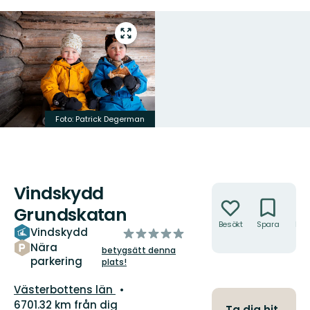
Gå
till
helskärmsläge
Foto: Patrick Degerman
Vindskydd
Åtgärder
Grundskatan
Besökt
Spara
Hitt
Vindskydd
av
hit
5
Nära
betygsätt denna
parkering
stjärnor
plats!
Län:
Västerbottens län
6701.32 km från dig
Ta dig hit