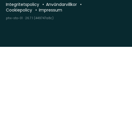
Integritetspolicy
Användarvillkor
Cookiepolicy
Impressum
phx-sto-01 · 26.7.1 (449747a8c)