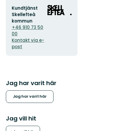
E-
Organisationens
Kundtjänst
postadress
logotyp
Skellefteå
kommun
+46 910 73 50
00
Kontakt via e-
post
Jag har varit här
Jag har varit här
Jag vill hit