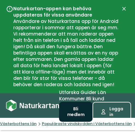
Naturkartan-appen kan behöva
Stän
uppdateras för vissa användare
Användare av Naturkartans app för Android
rapporterar i sommar att appen är seg mm.
Vi rekommenderar att man raderar appen
helt från sin telefon i så fall och laddar ned
igen! Då skall den fungera bättre. Den
befintliga appen skall ersättas av en ny app
efter sommaren. Den gamla appen laddar
all data för hela landet lokalt i appen (för
att klara offline-läge) men det innebär att
den blir för stor för vissa telefoner - då
behöver den raderas och laddas ned igen!
Utforska
Guider
Län
Kommuner
Bli kund
Bli
Logga
medlem
in
Västerbottens län
Populäraste vindskydden i Västerbottens län