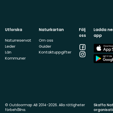
Utforska
Naturkartan
Följ
Ladda ner
oss
app
Naturreservat
Om oss
Facebook
App
Leder
Guider
Store
Län
Kontaktuppgifter
Instagram
App
Kommuner
Store
© Outdoormap AB 2014-2026. Alla rättigheter
Skaffa Natu
förbehållna.
organisat