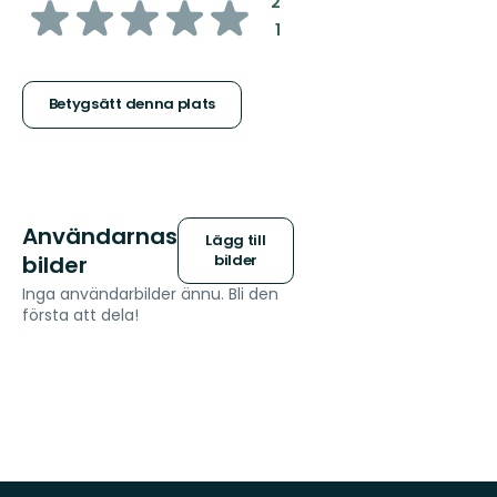
av
:
2
:
1
5
stjärnor
Betygsätt denna plats
Användarnas
Lägg till
bilder
bilder
Inga användarbilder ännu. Bli den
första att dela!