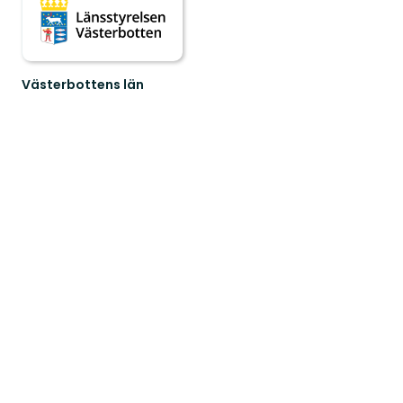
Västerbottens län
Välkommen
ut
i
naturen