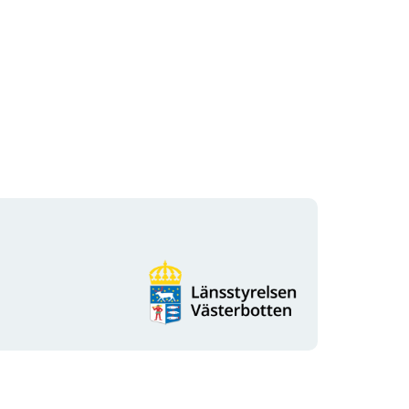
Organisationens
logotyp