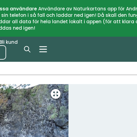
issa användare
Användare av Naturkartans app för Andr
n telefon i så fall och laddar ned igen! Då skall den fun
 all data för hela landet lokalt i appen (för att klara of
addas ned igen!
Bli kund
Gå
till
helskärmsläge