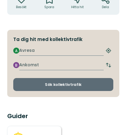
Besökt
Spara
Hitta hit
Dela
Ta dig hit med kollektivtrafik
Avresa
A
Hitta
närmaste
hållplats
Ankomst
B
Byt
avgångs-
och
ankomsthållp
Sök kollektivtrafik
Guider