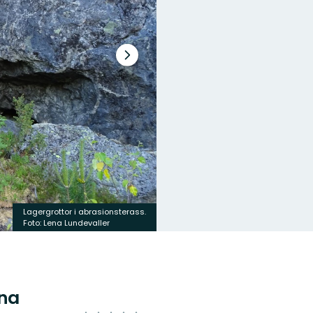
Nästa
bildspel
Lagergrottor i abrasionsterass.
Foto: Lena Lundevaller
rna