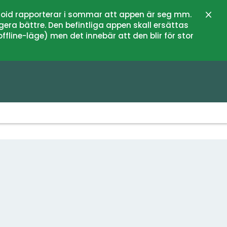
oid rapporterar i sommar att appen är seg mm.
Stän
gera bättre. Den befintliga appen skall ersättas
fline-läge) men det innebär att den blir för stor