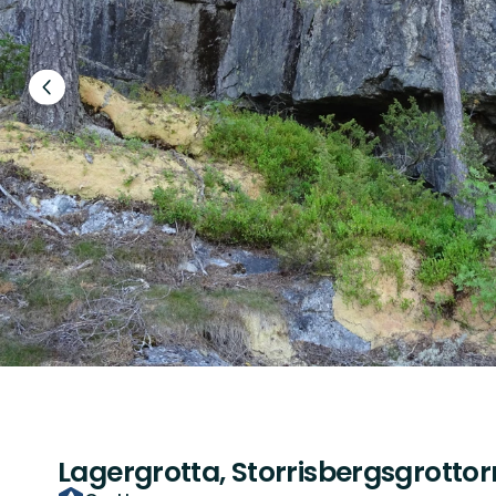
Föregående
bild
Lagergrotta, Storrisbergsgrotto