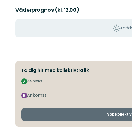
Väderprognos (kl. 12.00)
Ladda
Ta dig hit med kollektivtrafik
Avresa
A
Ankomst
B
Sök kollektiv