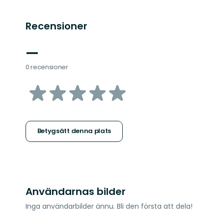
Recensioner
—
0 recensioner
av
5
stjärnor
Betygsätt denna plats
Användarnas bilder
Inga användarbilder ännu. Bli den första att dela!