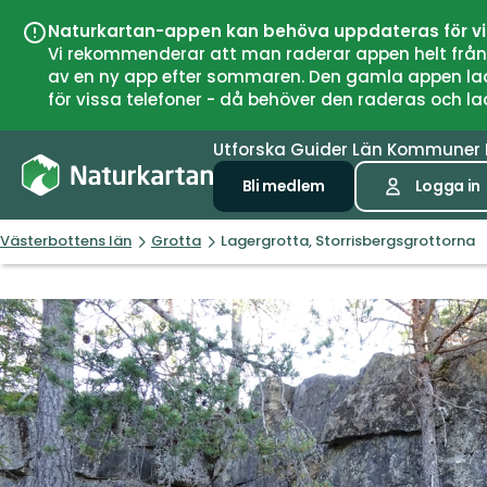
Naturkartan-appen kan behöva uppdateras för v
Vi rekommenderar att man raderar appen helt från si
av en ny app efter sommaren. Den gamla appen laddar
för vissa telefoner - då behöver den raderas och l
Utforska
Guider
Län
Kommuner
Bli medlem
Logga in
Västerbottens län
Grotta
Lagergrotta, Storrisbergsgrottorna