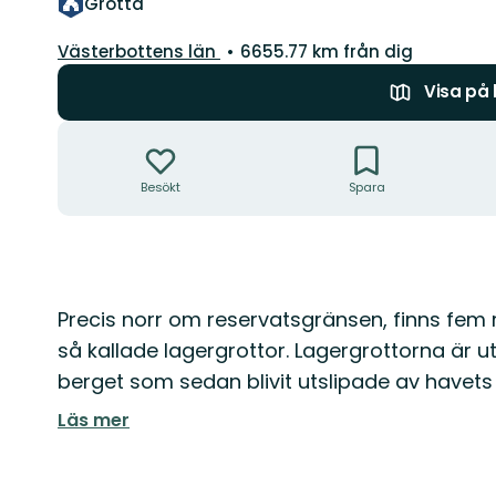
Grotta
Län:
Västerbottens län
6655.77 km från dig
Visa på
Åtgärder
Besökt
Spara
Beskrivning
Precis norr om reservatsgränsen, finns fem 
så kallade lagergrottor. Lagergrottorna är 
berget som sedan blivit utslipade av havets
Läs mer