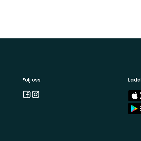
Följ oss
Ladd
Facebook
Instagram
App
Stor
App
Stor