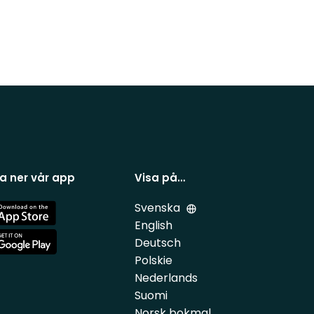
a ner vår app
Visa på…
Svenska
e
English
Deutsch
e
Polskie
Nederlands
Suomi
Norsk bokmal