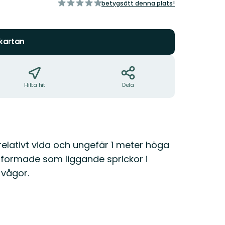
av
betygsätt denna plats!
5
stjärnor
 kartan
Hitta hit
Dela
relativt vida och ungefär 1 meter höga
utformade som liggande sprickor i
 vågor.