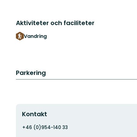
Aktiviteter och faciliteter
Vandring
Parkering
Kontakt
Adress
+46 (0)954-140 33
E-