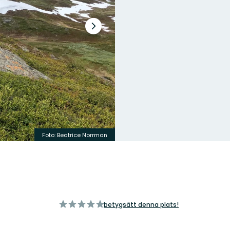
Nästa
bildspel
Foto: Beatrice Norrman
av
betygsätt denna plats!
5
stjärnor