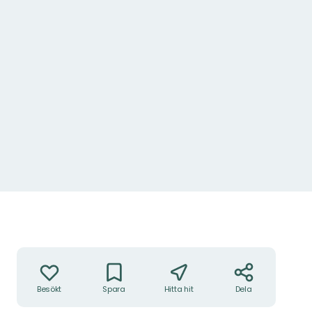
Foto: Beatrice Norrman
Åtgärder
Besökt
Spara
Hitta hit
Dela