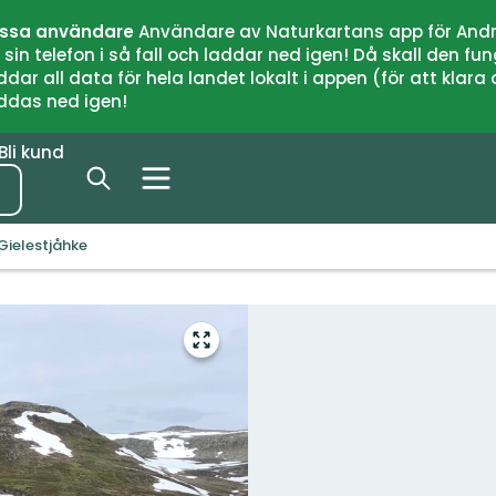
issa användare
Användare av Naturkartans app för Andr
n telefon i så fall och laddar ned igen! Då skall den fun
 all data för hela landet lokalt i appen (för att klara of
addas ned igen!
Bli kund
Gielestjåhke
Gå
till
helskärmsläge