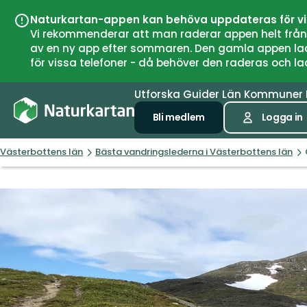
Naturkartan-appen kan behöva uppdateras för v
Vi rekommenderar att man raderar appen helt från si
av en ny app efter sommaren. Den gamla appen laddar
för vissa telefoner - då behöver den raderas och l
Utforska
Guider
Län
Kommuner
Bli medlem
Logga in
Västerbottens län
Bästa vandringslederna i Västerbottens län