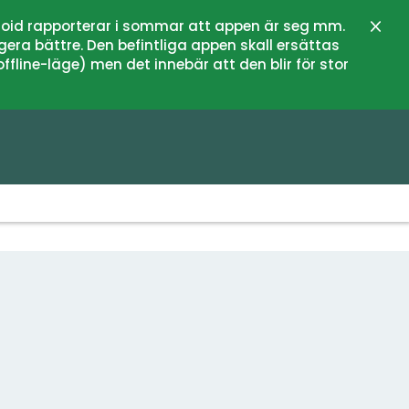
oid rapporterar i sommar att appen är seg mm.
Stän
gera bättre. Den befintliga appen skall ersättas
fline-läge) men det innebär att den blir för stor