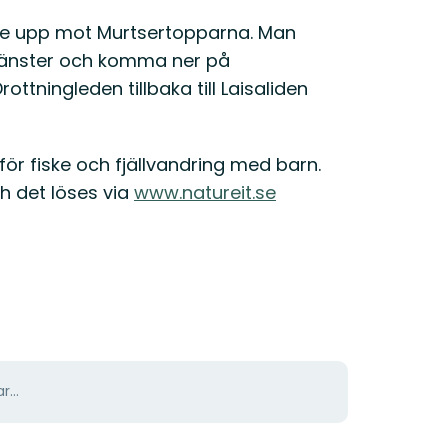
hke upp mot Murtsertopparna. Man
 vänster och komma ner på
ttningleden tillbaka till Laisaliden
 för fiske och fjällvandring med barn.
ch det löses via
www.natureit.se
r...