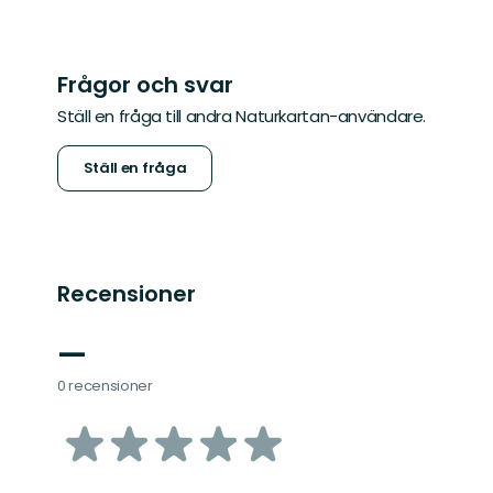
Frågor och svar
Ställ en fråga till andra Naturkartan-användare.
Ställ en fråga
Recensioner
—
0 recensioner
av
5