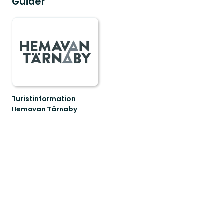
Guider
Turistinformation
Hemavan Tärnaby
Välkommen
till
Hemavan
Tärnaby!