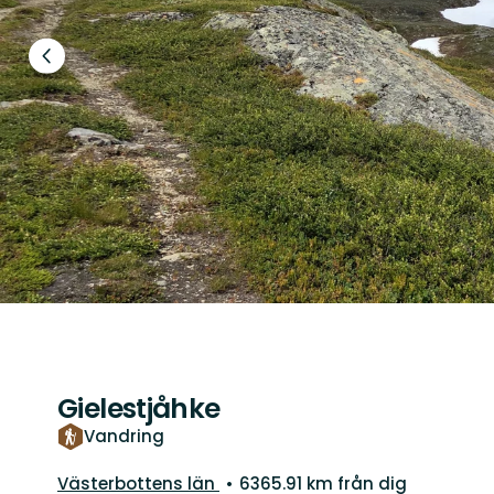
Föregående
bild
Gielestjåhke
Vandring
Län:
Västerbottens län
6365.91 km från dig