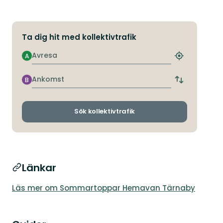
Ta dig hit med kollektivtrafik
Avresa
A
Hitta
närmaste
hållplats
Ankomst
B
Byt
avgångs-
och
ankomsthållp
Sök kollektivtrafik
Länkar
Läs mer om Sommartoppar Hemavan Tärnaby