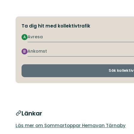
Ta dig hit med kollektivtrafik
Avresa
A
Ankomst
B
Sök kollektiv
Länkar
Läs mer om Sommartoppar Hemavan Tärnaby