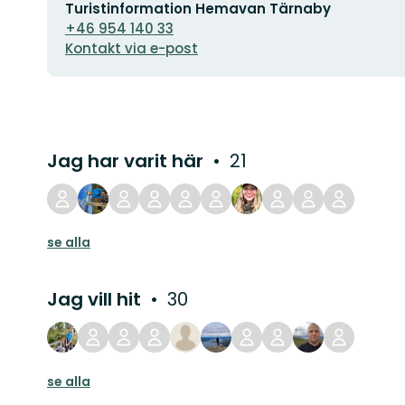
Turistinformation Hemavan Tärnaby
postadress
+46 954 140 33
Kontakt via e-post
Jag har varit här
21
se alla
Jag vill hit
30
se alla