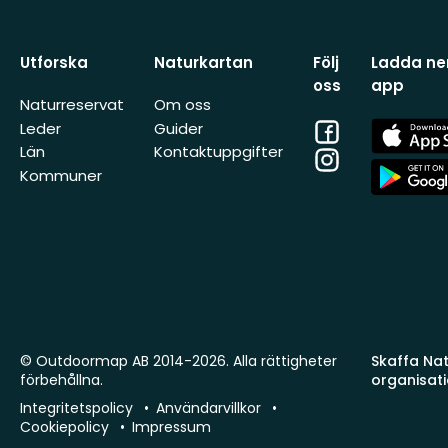
Utforska
Naturkartan
Följ
Ladda ner
oss
app
Naturreservat
Om oss
Facebook
App
Leder
Guider
Store
Län
Kontaktuppgifter
Instagram
App
Kommuner
Store
© Outdoormap AB 2014-2026. Alla rättigheter
Skaffa Natu
förbehållna.
organisat
Integritetspolicy
Användarvillkor
Cookiepolicy
Impressum