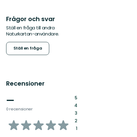
Frågor och svar
Ställ en fråga till andra
Naturkartan-användare.
Ställ en fråga
Recensioner
—
:
5
:
4
0 recensioner
:
3
av
:
2
:
1