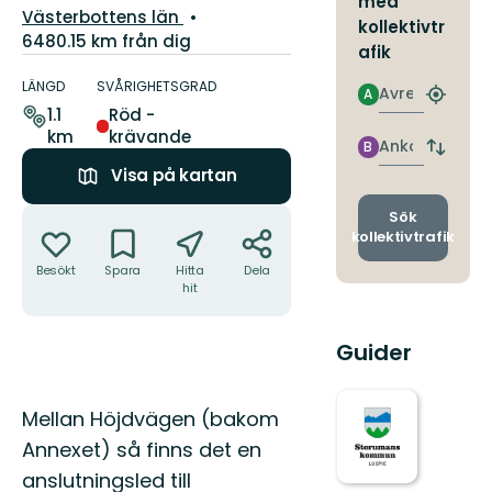
med
Län:
Västerbottens län
kollektivtr
6480.15 km från dig
afik
Information
om
LÄNGD
SVÅRIGHETSGRAD
Avresa
A
Hitta
leden
1.1
Röd -
närmas
km
krävande
hållpla
Ankomst
B
Byt
avgång
Visa på kartan
och
Åtgärder
ankomst
Sök
kollektivtrafik
Besökt
Spara
Hitta
Dela
hit
Guider
Beskrivning
Mellan Höjdvägen (bakom
Annexet) så finns det en
anslutningsled till