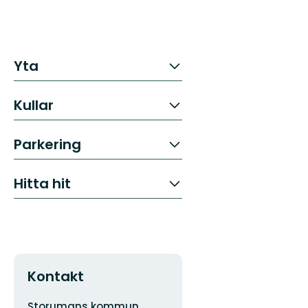
Yta
Kullar
Parkering
Hitta hit
Kontakt
Adress
Storumans kommun