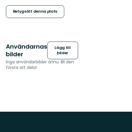
5
stjärnor
Betygsätt denna plats
Användarnas
Lägg till
bilder
bilder
Inga användarbilder ännu. Bli den
första att dela!