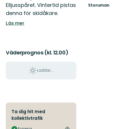
Elljusspåret. Vintertid pistas
Storuman
Välkommen
denna för skidåkare.
till
Storumans
Läs mer
fantastiska
friluftsliv!
Väderprognos (kl. 12.00)
Laddar...
Ta dig hit med
kollektivtrafik
Avresa