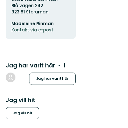
Blå vägen 242
923 81 Storuman
E-
Madeleine Rinman
postadress
Kontakt via e-post
Jag har varit här
1
Jag har varit här
Jag vill hit
Jag vill hit