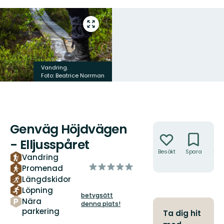
Gå
till
helskärmsläge
Vandring.
Foto: Beatrice Norrman
Genväg Höjdvägen
Åtgärder
- Elljusspåret
Besökt
Spara
Hitt
Vandring
hit
av
Promenad
5
Längdskidor
stjärnor
Löpning
betygsätt
Nära
denna plats!
parkering
Ta dig hit