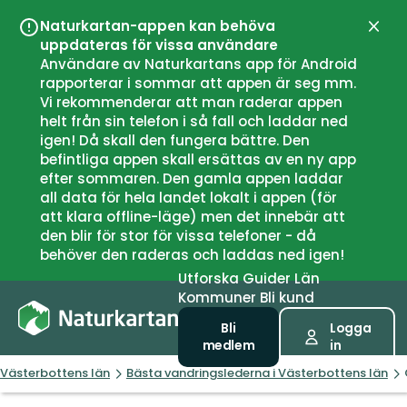
Naturkartan-appen kan behöva
Stän
uppdateras för vissa användare
Användare av Naturkartans app för Android
rapporterar i sommar att appen är seg mm.
Vi rekommenderar att man raderar appen
helt från sin telefon i så fall och laddar ned
igen! Då skall den fungera bättre. Den
befintliga appen skall ersättas av en ny app
efter sommaren. Den gamla appen laddar
all data för hela landet lokalt i appen (för
att klara offline-läge) men det innebär att
den blir för stor för vissa telefoner - då
behöver den raderas och laddas ned igen!
Utforska
Guider
Län
Kommuner
Bli kund
Bli
Logga
medlem
in
Västerbottens län
Bästa vandringslederna i Västerbottens län