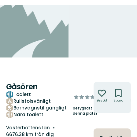
Gåsören
Åtgärder
Toalett
av
Rullstolsvänligt
Besökt
Spara
Hitt
5
hit
Barnvagnstillgängligt
betygsätt
stjärnor
denna plats!
Nära toalett
Län:
Västerbottens län
6676.38 km från dig