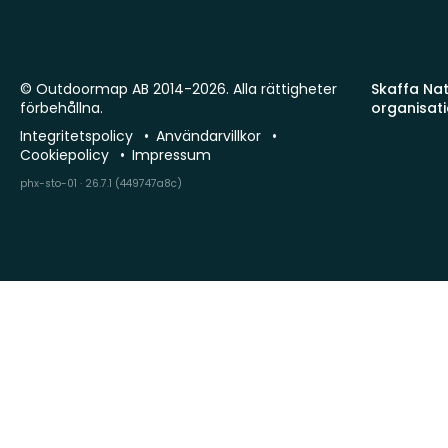
© Outdoormap AB 2014-2026. Alla rättigheter
Skaffa Natu
förbehållna.
organisat
Integritetspolicy
Användarvillkor
Cookiepolicy
Impressum
phx-sto-01 · 26.7.1 (449747a8c)