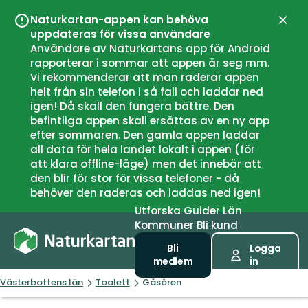
Naturkartan-appen kan behöva
Stän
uppdateras för vissa användare
Användare av Naturkartans app för Android
rapporterar i sommar att appen är seg mm.
Vi rekommenderar att man raderar appen
helt från sin telefon i så fall och laddar ned
igen! Då skall den fungera bättre. Den
befintliga appen skall ersättas av en ny app
efter sommaren. Den gamla appen laddar
all data för hela landet lokalt i appen (för
att klara offline-läge) men det innebär att
den blir för stor för vissa telefoner - då
behöver den raderas och laddas ned igen!
Utforska
Guider
Län
Kommuner
Bli kund
Bli
Logga
medlem
in
Västerbottens län
Toalett
Gåsören