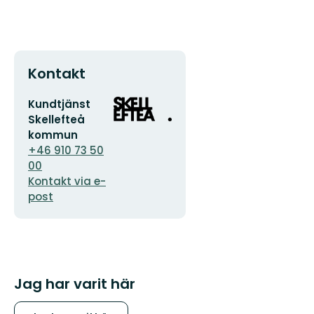
Kontakt
E-
Organisationens
Kundtjänst
postadress
logotyp
Skellefteå
kommun
+46 910 73 50
00
Kontakt via e-
post
Jag har varit här