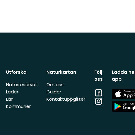
Utforska
Naturkartan
Följ
Ladda ner
oss
app
Naturreservat
Om oss
Facebook
App
Leder
Guider
Store
Län
Kontaktuppgifter
Instagram
App
Kommuner
Store