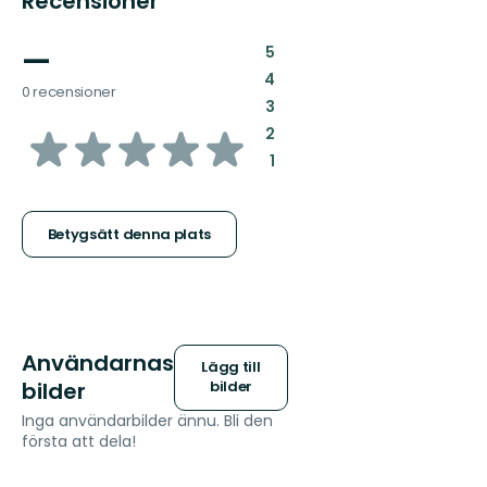
Recensioner
—
:
5
:
4
0 recensioner
:
3
av
:
2
:
1
5
stjärnor
Betygsätt denna plats
Användarnas
Lägg till
bilder
bilder
Inga användarbilder ännu. Bli den
första att dela!