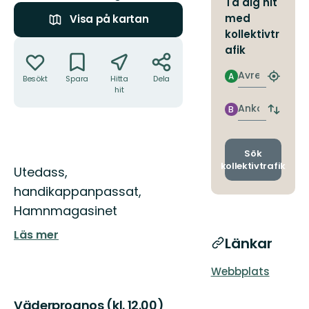
Ta dig hit
med
Visa på kartan
kollektivtr
Åtgärder
afik
Avresa
A
Besökt
Spara
Hitta
Dela
Hitta
hit
närmas
hållpla
Ankomst
B
Byt
avgång
och
ankomst
Sök
kollektivtrafik
Beskrivning
Utedass,
handikappanpassat,
Hamnmagasinet
Läs mer
Länkar
Webbplats
Väderprognos (kl. 12.00)