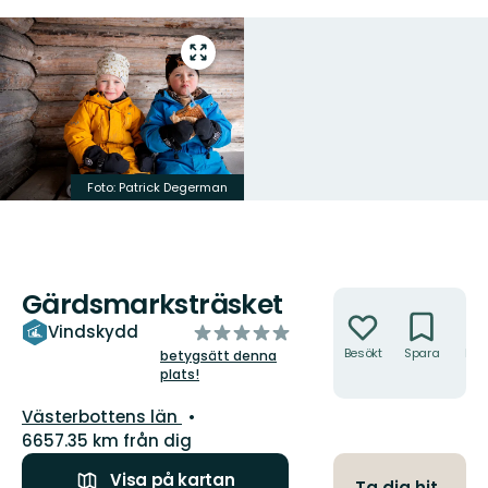
Gå
till
helskärmsläge
Foto: Patrick Degerman
Gärdsmarksträsket
Åtgärder
av
Vindskydd
5
Besökt
Spara
Hitt
betygsätt denna
hit
plats!
stjärnor
Län:
Västerbottens län
6657.35 km från dig
Visa på kartan
Ta dig hit