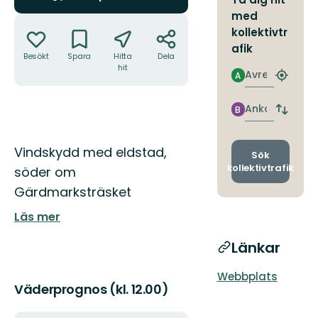
med
Åtgärder
kollektivtr
afik
Besökt
Spara
Hitta
Dela
hit
Avresa
A
Hitta
närmas
hållpla
Ankomst
B
Byt
avgång
och
Beskrivning
Vindskydd med eldstad,
ankomst
Sök
kollektivtrafik
söder om
Gärdmarksträsket
Läs mer
Länkar
Webbplats
Väderprognos (kl. 12.00)