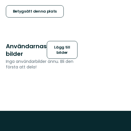
5
stjärnor
Betygsätt denna plats
Användarnas
Lägg till
bilder
bilder
Inga användarbilder ännu. Bli den
första att dela!