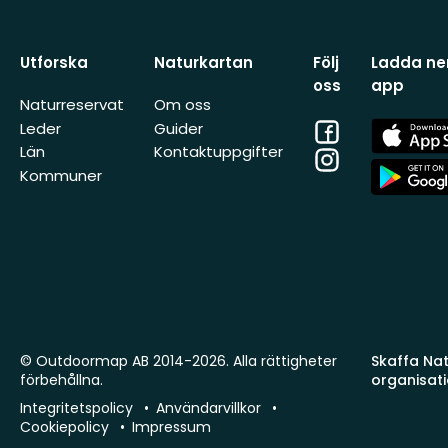
Utforska
Naturkartan
Följ
Ladda ner
oss
app
Naturreservat
Om oss
Facebook
App
Leder
Guider
Store
Län
Kontaktuppgifter
Instagram
App
Kommuner
Store
© Outdoormap AB 2014-2026. Alla rättigheter
Skaffa Natu
förbehållna.
organisat
Integritetspolicy
Användarvillkor
Cookiepolicy
Impressum