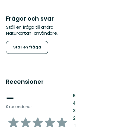
Frågor och svar
Ställ en fråga till andra
Naturkartan-användare.
Ställ en fråga
Recensioner
—
:
5
:
4
0 recensioner
:
3
av
:
2
:
1