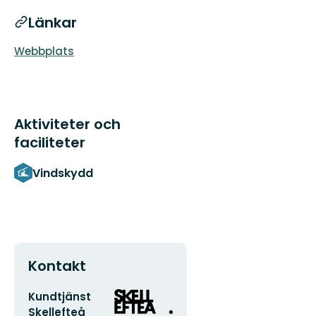
Länkar
Webbplats
Aktiviteter och
faciliteter
Vindskydd
Kontakt
E-
Organisationens
Kundtjänst
postadress
logotyp
Skellefteå