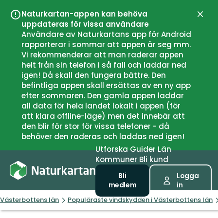
Naturkartan-appen kan behöva
Stän
uppdateras för vissa användare
Användare av Naturkartans app för Android
rapporterar i sommar att appen är seg mm.
Vi rekommenderar att man raderar appen
helt från sin telefon i så fall och laddar ned
igen! Då skall den fungera bättre. Den
befintliga appen skall ersättas av en ny app
efter sommaren. Den gamla appen laddar
all data för hela landet lokalt i appen (för
att klara offline-läge) men det innebär att
den blir för stor för vissa telefoner - då
behöver den raderas och laddas ned igen!
Utforska
Guider
Län
Kommuner
Bli kund
Bli
Logga
medlem
in
Västerbottens län
Populäraste vindskydden i Västerbottens län