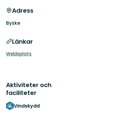
Adress
Byske
Länkar
Webbplats
Aktiviteter och
faciliteter
Vindskydd