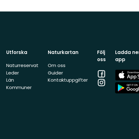
Utforska
Naturkartan
Följ
Ladda ner
oss
app
Naturreservat
Om oss
Facebook
App
Leder
Guider
Store
Län
Kontaktuppgifter
Instagram
App
Kommuner
Store