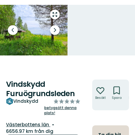
Gå
till
helskärmsläge
Föregående
Nästa
bild
bildspel
Vindskydd
Åtgärder
Furuögrundsleden
Besökt
Spara
Hitt
av
Vindskydd
hit
5
betygsätt denna
plats!
stjärnor
Län:
Västerbottens län
6656.97 km från dig
Ta dig hit