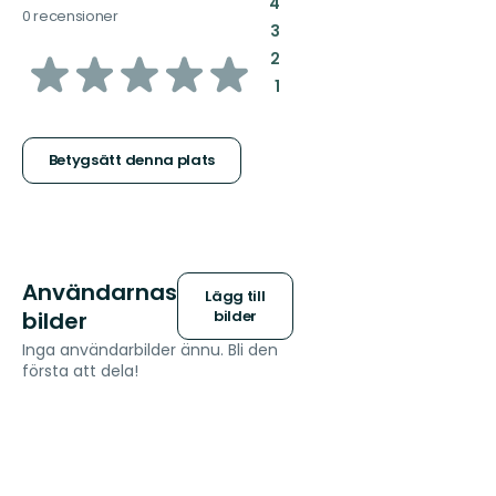
:
4
0 recensioner
:
3
av
:
2
:
1
5
stjärnor
Betygsätt denna plats
Användarnas
Lägg till
bilder
bilder
Inga användarbilder ännu. Bli den
första att dela!