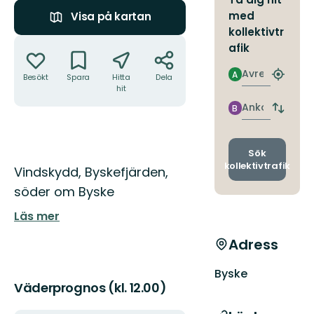
med
Visa på kartan
kollektivtr
Åtgärder
afik
Avresa
A
Besökt
Spara
Hitta
Dela
Hitta
hit
närmas
hållpla
Ankomst
B
Byt
avgång
och
ankomst
Sök
kollektivtrafik
Beskrivning
Vindskydd, Byskefjärden,
söder om Byske
Läs mer
Adress
Byske
Väderprognos (kl. 12.00)