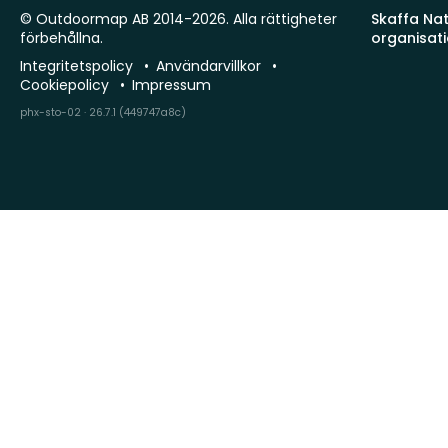
© Outdoormap AB 2014-2026. Alla rättigheter
Skaffa Natu
förbehållna.
organisat
Integritetspolicy
Användarvillkor
Cookiepolicy
Impressum
phx-sto-02 · 26.7.1 (449747a8c)