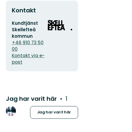
Kontakt
E-
Organisationens
Kundtjänst
postadress
logotyp
Skellefteå
kommun
+46 910 73 50
00
Kontakt via e-
post
Jag har varit här
1
Jag har varit här