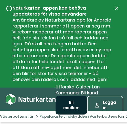
Naturkartan-appen kan behöva
Stän
uppdateras för vissa användare
Användare av Naturkartans app för Android
rapporterar i sommar att appen är seg mm.
Vi rekommenderar att man raderar appen
helt från sin telefon i så fall och laddar ned
igen! Då skall den fungera bättre. Den
befintliga appen skall ersättas av en ny app
efter sommaren. Den gamla appen laddar
all data för hela landet lokalt i appen (för
att klara offline-läge) men det innebär att
den blir för stor för vissa telefoner - då
behöver den raderas och laddas ned igen!
Utforska
Guider
Län
Kommuner
Bli kund
Bli
Logga
medlem
in
Västerbottens län
Populäraste vindskydden i Västerbottens län