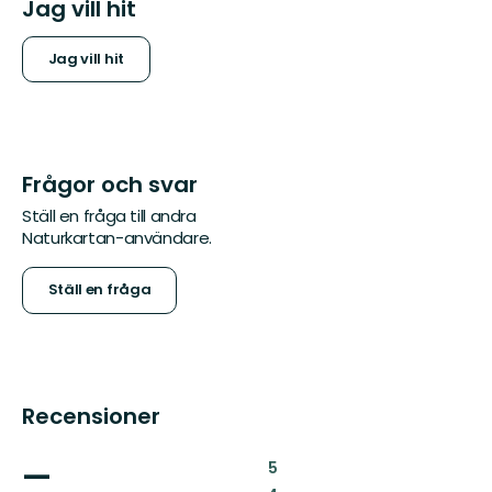
Jag vill hit
Jag vill hit
Frågor och svar
Ställ en fråga till andra
Naturkartan-användare.
Ställ en fråga
Recensioner
—
:
5