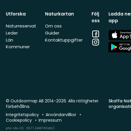
Utforska
Naturkartan
Följ
Ladda ner
oss
app
Naturreservat
Om oss
Facebook
App
Leder
Guider
Store
Län
Kontaktuppgifter
Instagram
App
Kommuner
Store
© Outdoormap AB 2014-2026. Alla rättigheter
Skaffa Natu
förbehållna.
organisat
Integritetspolicy
Användarvillkor
Cookiepolicy
Impressum
phx-sto-02 · 26.7.1 (449747a8c)