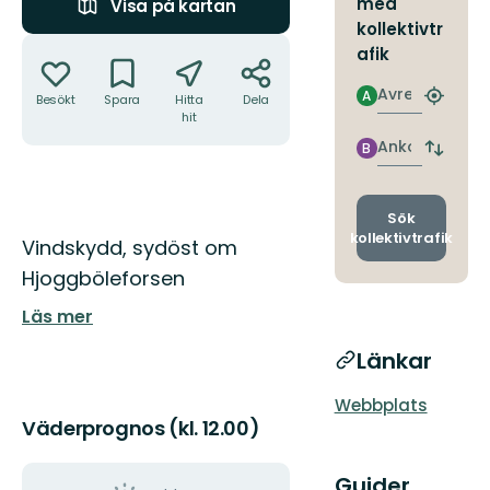
med
Visa på kartan
kollektivtr
Åtgärder
afik
Avresa
A
Besökt
Spara
Hitta
Dela
Hitta
hit
närmas
hållpla
Ankomst
B
Byt
avgång
och
ankomst
Sök
kollektivtrafik
Beskrivning
Vindskydd, sydöst om
Hjoggböleforsen
Läs mer
Länkar
Webbplats
Väderprognos (kl. 12.00)
Guider