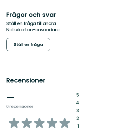
Frågor och svar
Ställ en fråga till andra
Naturkartan-användare.
Ställ en fråga
Recensioner
—
:
5
:
4
0 recensioner
:
3
av
:
2
:
1
5