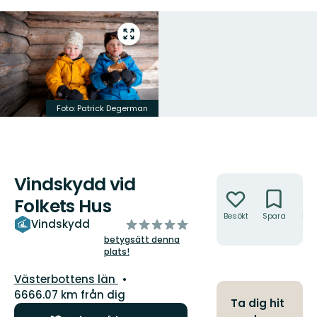
Gå
till
helskärmsläge
Foto: Patrick Degerman
Vindskydd vid
Åtgärder
Folkets Hus
Besökt
Spara
Hitt
av
Vindskydd
hit
5
betygsätt denna
plats!
stjärnor
Län:
Västerbottens län
6666.07 km från dig
Ta dig hit