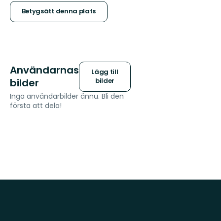
stjärnor
Betygsätt denna plats
Användarnas
Lägg till
bilder
bilder
Inga användarbilder ännu. Bli den
första att dela!