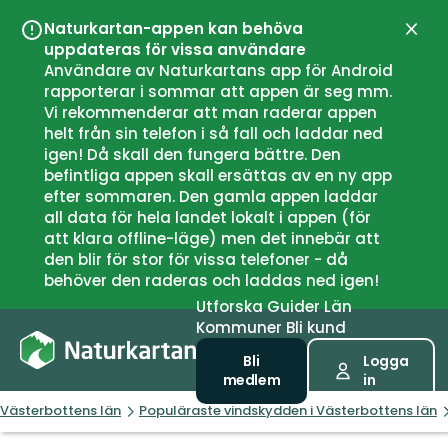
Naturkartan-appen kan behöva
Stän
uppdateras för vissa användare
Användare av Naturkartans app för Android
rapporterar i sommar att appen är seg mm.
Vi rekommenderar att man raderar appen
helt från sin telefon i så fall och laddar ned
igen! Då skall den fungera bättre. Den
befintliga appen skall ersättas av en ny app
efter sommaren. Den gamla appen laddar
all data för hela landet lokalt i appen (för
att klara offline-läge) men det innebär att
den blir för stor för vissa telefoner - då
behöver den raderas och laddas ned igen!
Utforska
Guider
Län
Kommuner
Bli kund
Bli
Logga
medlem
in
Västerbottens län
Populäraste vindskydden i Västerbottens län