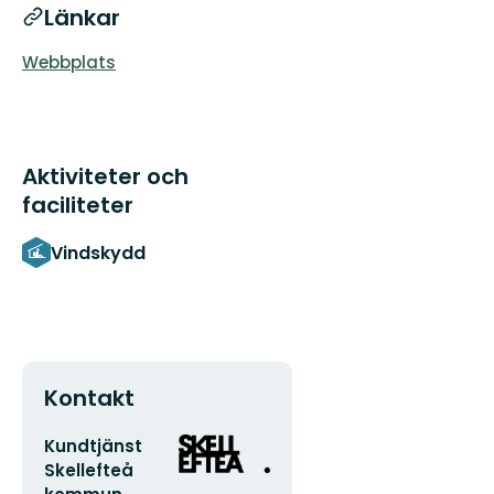
Länkar
Webbplats
Aktiviteter och
faciliteter
Vindskydd
Kontakt
E-
Organisationens
Kundtjänst
postadress
logotyp
Skellefteå