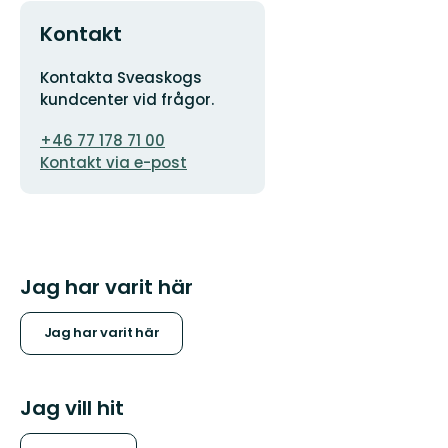
Kontakt
Adress
Kontakta Sveaskogs
kundcenter vid frågor.
E-
+46 77 178 71 00
postadress
Kontakt via e-post
Jag har varit här
Jag har varit här
Jag vill hit