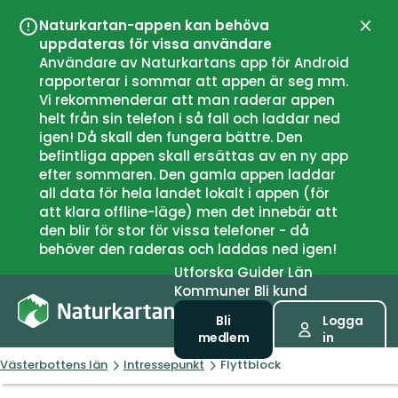
Naturkartan-appen kan behöva
Stän
uppdateras för vissa användare
Användare av Naturkartans app för Android
rapporterar i sommar att appen är seg mm.
Vi rekommenderar att man raderar appen
helt från sin telefon i så fall och laddar ned
igen! Då skall den fungera bättre. Den
befintliga appen skall ersättas av en ny app
efter sommaren. Den gamla appen laddar
all data för hela landet lokalt i appen (för
att klara offline-läge) men det innebär att
den blir för stor för vissa telefoner - då
behöver den raderas och laddas ned igen!
Utforska
Guider
Län
Kommuner
Bli kund
Bli
Logga
medlem
in
Västerbottens län
Intressepunkt
Flyttblock