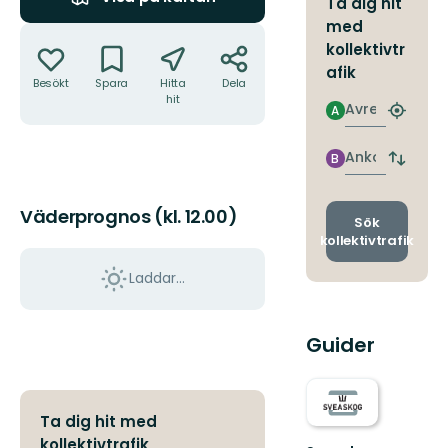
Ta dig hit
med
Åtgärder
kollektivtr
afik
Besökt
Spara
Hitta
Dela
hit
Avresa
A
Hitta
närmas
hållpla
Ankomst
B
Byt
avgång
och
Väderprognos (kl. 12.00)
ankomst
Sök
kollektivtrafik
Laddar...
Guider
Ta dig hit med
kollektivtrafik