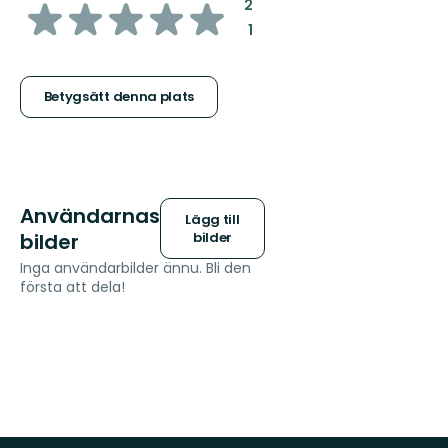
av
:
2
:
1
5
stjärnor
Betygsätt denna plats
Användarnas
Lägg till
bilder
bilder
Inga användarbilder ännu. Bli den
första att dela!