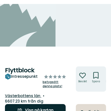
Flyttblock
Åtgärder
av
Intressepunkt
5
Besökt
Spara
Hitt
betygsätt
hit
denna plats!
stjärnor
Län:
Västerbottens län
6607.23 km från dig
Visa på kartan