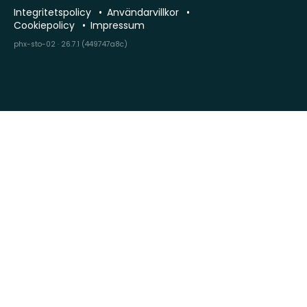
Integritetspolicy
Användarvillkor
Cookiepolicy
Impressum
phx-sto-02 · 26.7.1 (449747a8c)