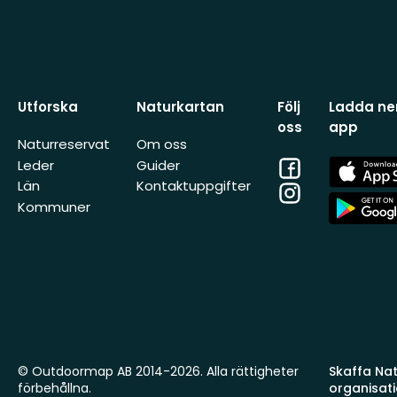
Utforska
Naturkartan
Följ
Ladda ner
oss
app
Naturreservat
Om oss
Facebook
App
Leder
Guider
Store
Län
Kontaktuppgifter
Instagram
App
Kommuner
Store
© Outdoormap AB 2014-2026. Alla rättigheter
Skaffa Natu
förbehållna.
organisat