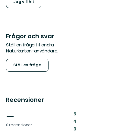
Jag vill hit
Frågor och svar
Ställ en fråga till andra
Naturkartan-användare.
Ställ en fråga
Recensioner
—
:
5
:
4
0 recensioner
:
3